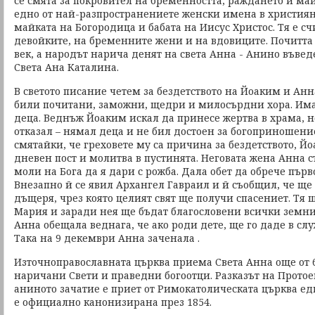
се смята за покровител на бременността, раждането и ма
едно от най-разпространениете женски имена в християнс
майката на Богородица и бабата на Иисус Христос. Тя е с
девойките, на бременните жени и на вдовиците. Почитта 
век, а народът нарича денят на света Анна - Анино въве
Света Ана Каталина.
В светото писание четем за бездетството на Йоаким и Анн
били почитани, заможни, щедри и милосърдни хора. Има
деца. Веднъж Йоаким искал да принесе жертва в храма, 
отказал – нямал деца и не бил достоен за богоприношени
смятайки, че греховете му са причина за бездетството, Йо
дневен пост и молитва в пустинята. Неговата жена Анна с
моли на Бога да я дари с рожба. Дала обет да обрече първо
Внезапно й се явил Архангел Гавраил и й съобщил, че ще
дъщеря, чрез която целият свят ще получи спасениет. Тя
Мария и заради нея ще бъдат благословени всички земни
Анна обещала веднага, че ако роди дете, ще го даде в слу
Така на 9 декември Анна заченала .
Източноправославната църква приема Света Анна още от 6 
наричани Свети и праведни богоотци. Разказът на Протое
аниното зачатие е приет от Римокатолическата църква едв
е официално канонизирана през 1854.