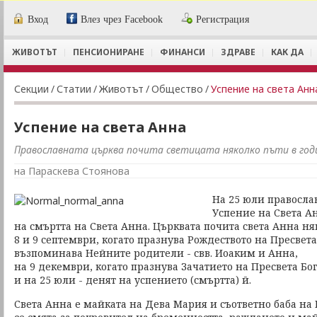
Вход
Влез чрез Facebook
Регистрация
ЖИВОТЪТ
ПЕНСИОНИРАНЕ
ФИНАНСИ
ЗДРАВЕ
КАК ДА
Секции
/
Статии
/
Животът
/
Общество
/
Успение на света Анн
Успение на света Анна
Православната църква почита светицата няколко пъти в го
на Параскева Стоянова
На 25 юли правосла
Успение на Света Ан
на смъртта на Света Анна. Църквата почита света Анна ня
8 и 9 септември, когато празнува Рождеството на Пресвет
възпоминава Нейните родители - свв. Иоаким и Анна,
на 9 декември, когато празнува Зачатието на Пресвета Бо
и на 25 юли - денят на успението (смъртта) й.
Света Анна е майката на Дева Мария и съответно баба на 