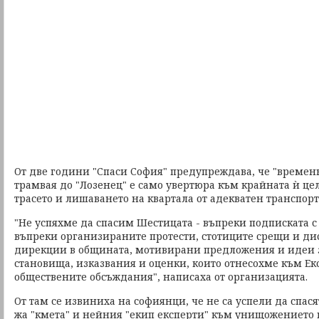
От две години "Спаси София" предупреждава, че "времен
трамвая до "Лозенец" е само увертюра към крайната ѝ цел
трасето и лишаването на квартала от адекватен транспорт
"Не успяхме да спасим Шестицата - въпреки подписката с
въпреки организираните протести, стотиците срещи и ди
дирекции в общината, мотивирани предложения и идеи з
становища, изказвания и оценки, които отнесохме към Ек
обществените обсъждания", написаха от организацията.
От там се извиниха на софиянци, че не са успели да спася
жа "кмета" и нейния "екип експерти" към унищожението н