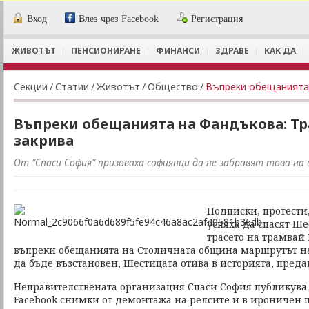
Вход
Влез чрез Facebook
Регистрация
ЖИВОТЪТ
ПЕНСИОНИРАНЕ
ФИНАНСИ
ЗДРАВЕ
КАК ДА
Секции
/
Статии
/
Животът
/
Общество
/
Въпреки обещанията 
Въпреки обещанията на Фандъкова: Тр
закрива
От "Спаси София" призоваха софиянци да не забравят това на
Подписки, протести
успяха да спасят Ше
трасето на трамвай
въпреки обещанията на Столичната община маршрутът на
да бъде възстановен, Шестицата отива в историята, предав
Неправителствената организация Спаси София публикува 
Facebook снимки от демонтажа на релсите и в ироничен п