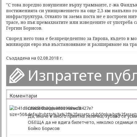
"С това поредно покушение върху трамваите, г-жа Фандък
постиженията си унищожението на още 2,3 км напълно го
инфраструктура. Откакто тя заема поста не е построен ни
трасе, но пък премахнатите или изведените от употреба са
Гергин Борисов.
Според него това е безпрецедентно за Европа, където в м
милиарди евро във възстановяване и разширяване на тр
Създадена на 02.08.2018 г.
Изпратете пуб
Коментари
Спаси Фандъкова написа:
Да, иначе е много приятна леличка, хубаво се усм
ОБЕЩА да не вдига билетчето, няколко седмици по
Бойко Борисов