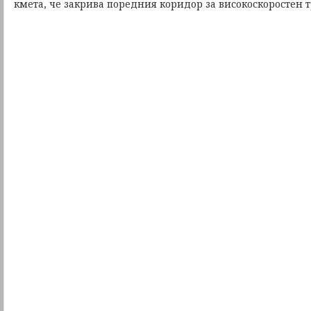
кмета, че закрива поредния коридор за високоскоростен т