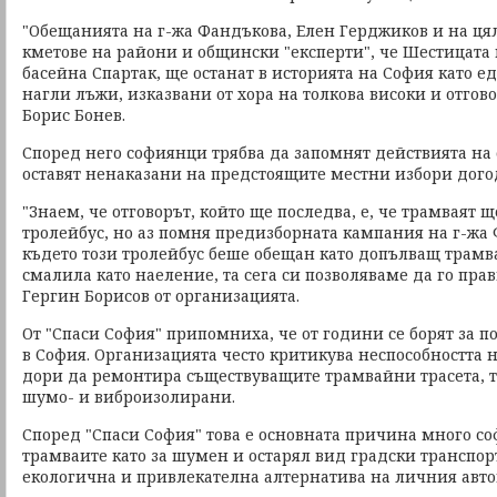
"Обещанията на г-жа Фандъкова, Елен Герджиков и на цял
кметове на райони и общински "експерти", че Шестицата
басейна Спартак, ще останат в историята на София като е
нагли лъжи, изказвани от хора на толкова високи и отгов
Борис Бонев.
Според него софиянци трябва да запомнят действията на 
оставят ненаказани на предстоящите местни избори дого
"Знаем, че отговорът, който ще последва, е, че трамваят щ
тролейбус, но аз помня предизборната кампания на г-жа Ф
където този тролейбус беше обещан като допълващ трамва
смалила като наеление, та сега си позволяваме да го пра
Гергин Борисов от организацията.
От "Спаси София" припомниха, че от години се борят за 
в София. Организацията често критикува неспособността
дори да ремонтира съществуващите трамвайни трасета, та
шумо- и виброизолирани.
Според "Спаси София" това е основната причина много с
трамваите като за шумен и остарял вид градски транспорт
екологична и привлекателна алтернатива на личния авт