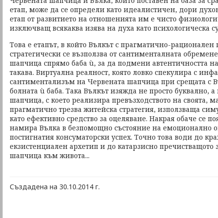
Червената шапчица и Вълка, който поставен на база за с
етап, може да се определи като идеалистичен, дори духо
етап от развитието на отношенията им е чисто физиологи
изключващ всякаква изява на духа като психологическа с
Това е етапът, в който Вълкът с прагматично-рационален
стратегически се възползва от сантименталната обремен
шапчица спрямо баба ù, за да подмени автентичността на
такава. Виртуална реалност, която ловко спекулира с ин
сантиментализъм на Червената шапчица при срещата с В
болната ù баба. Така Вълкът изяжда не просто буквално,
шапчица, с което реализира превъзходството на своята, ма
прагматично трезва житейска стратегия, използваща си
като ефективно средство за оцеляване. Накрая обаче се по
намира Вълка в безпомощно състояние на емоционално 
постигнатия консуматорски успех. Точно това води до кра
екзистенциален архетип и до катарзисно пречистващото
шапчица към живота...
Създадена на 30.10.2014 г.