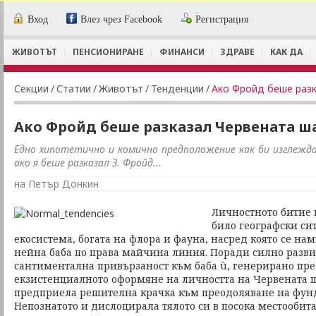
Вход
Влез чрез Facebook
Регистрация
ЖИВОТЪТ
ПЕНСИОНИРАНЕ
ФИНАНСИ
ЗДРАВЕ
КАК ДА
Секции
/
Статии
/
Животът
/
Тенденции
/
Ако Фройд беше раз
Ако Фройд беше разказал Червената ш
Едно хипотетично и комично предположение как би изглежда
ако я беше разказал З. Фройд...
на Петър Донкин
Личностното битие
било географски си
екосистема, богата на флора и фауна, насред която се на
нейна баба по права майчина линия. Поради силно разви
сантиментална привързаност към баба ù, генерирано пре
екзистенциалното оформяне на личността на Червената 
предприела решителна крачка към преодоляване на фунд
Непознатото и дислоцирала тялото си в посока местообит