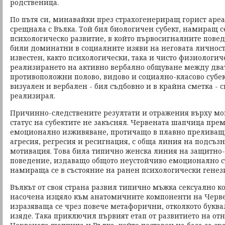
родственица.
По пътя си, минавайки през страхогенериращ горист аре
срещнала с Вълка. Той бил биологичен субект, намиращ се
психологическо развитие, в който първосигналните пове
били доминатни в социалните изяви на неговата личност.
известен, както психологически, така и чисто физиологиче
реализирането на активно вербално общуване между дв
противоположни полово, видово и социално-класово субект
визуален и вербален - бил съдбовно и в крайна сметка - 
реализирал.
Причинно-следствените резултати и отражения върху м
статус на субектите не закъснял. Червената шапчица пре
емоционално изживяване, протичащо в плавно преливащи
агресия, регресия и ресигнация, с обща линия на подсъ
мотивация. Това била типично женска линия на защитн
поведение, издаващо общото неустойчиво емоционално с
намираща се в състояние на ранен психологически генез
Вълкът от своя страна развил типично мъжка сексуално к
насочена изцяло към анатомичните компоненти на Черв
изразяваща се чрез повече метафорични, отколкото буква
изяде. Така приключил първият етап от развитието на о