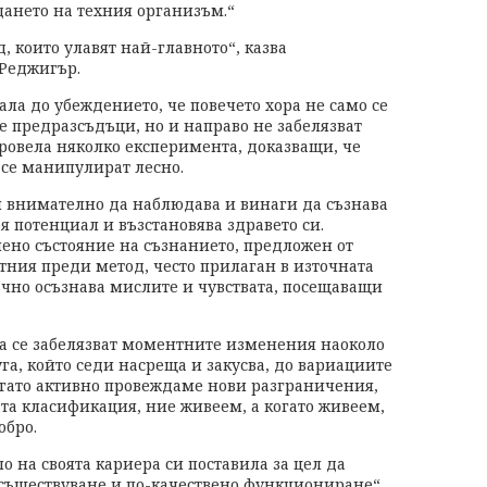
дането на техния организъм.“
, които улавят най-главното“, казва
Реджигър.
ла до убеждението, че повечето хора не само се
е предразсъдъци, но и направо не забелязват
 провела няколко експеримента, доказващи, че
 се манипулират лесно.
чи внимателно да наблюдава и винаги да съзнава
оя потенциал и възстановява здравето си.
лено състояние на съзнанието, предложен от
тния преди метод, често прилаган в източната
ъчно осъзнава мислите и чувствата, посещаващи
да се забелязват моментните изменения наоколо
уга, който седи насреща и закусва, до вариациите
огато активно провеждаме нови разграничения,
та класификация, ние живеем, а когато живеем,
обро.
 на своята кариера си поставила за цел да
 съществуване и по-качествено функциониране“.