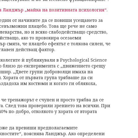
 Ланджър „майка на позитивната психология“.
 един от начините да се повиши усещането за
севъзможни плацебо. Това ще рече не само
екарства, но и всяко слабодействащо средство,
йстващо, ако то провокира осезаеми
 смята, че плацебо ефектът е толкова силен, че
 главен действащ фактор.
олегите ѝ публикували в Psychological Science
ло близо до експеримента с „движението срещу
пшир. „Двете групи доброволци имаха на
 Хората от първата група трябваше да си
Раздадоха им костюми и когато ги облякоха,
, че тренажорът е счупен и просто трябва да се
та. След това проверили зрението на всички. При
40% по-добро, отколкото у хората от втората
оже да превиши предполагаемите
ностите“, пояснява Ланджър. Ако определени