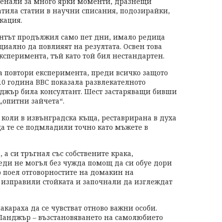
оменали за много ярки моменти, дразнещи
тила статии в научни списания, подозирайки,
кация.
нтът продължил само пет дни, имало редица
иално да повлияят на резултата. Освен това
сперимента, тъй като той бил нестандартен.
да повтори експеримента, преди всичко защото
010 година ВВС показала развлекателното
джър била консултант. Шест застаряващи бивши
„опитни зайчета“.
 коли в извънградска къща, реставрирана в духа
а те се подмладили точно като мъжете в
а си тръгнал със собствените крака,
реди не могъл без чужда помощ да си обуе дори
р поел отговорностите на домакин на
и изправили стойката и започнали да изглеждат
акараха да се чувстват отново важни особи.
Ланджър – възстановяването на самолюбието