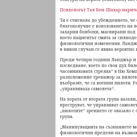
Психологът Тал Бен-Шахар нарича
Тя е стигнала до убеждението, че
благополучие е използването на в
захарни бонбони, маскирани под л
което пациентът смята за силноде
физиологични изменения. Ланджър
в някои случаи се явява вероятно
Преди четири години Ланджър и к
изследване, което по своя дух би
часовниковата стрелка“ в Ню Хем
разположение тренажор за пилоти.
въобразят, че са военни пилоти. 
„управляваха самолета“.
На хората от втората група казали
преструват, че управляват самоле
„пилотите“ зрението се оказало с 
група.
„Манипулацията на съзнанието м
физиологични предели на възмож