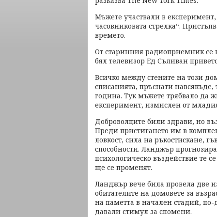
разказва The New York Times.
Мъжете участвали в експеримент,
часовниковата стрелка“. Пристъпв
времето.
От старинния радиоприемник се н
бял телевизор Ед Съливан приветс
Всичко между стените на този до
списанията, пръснати навсякъде, 
година. Тук мъжете трябвало да ж
експеримент, измислен от млади
Доброволците били здрави, но въз
Преди пристигането им в комплек
ловкост, сила на ръкостискане, гъ
способности. Ланджър прогнозирал
психологическо въздействие те се
ще се променят.
Ланджър вече била провела две из
обитателите на домовете за възра
на паметта в начален стадий, по-д
давали стимул за спомени.