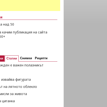
ни
а над 50
а качим публикация на сайта
50+
Снимки
Рецепти
ни
Статии
ажден е важен полазникът
 извайва фигурата
ът на лятното облекло
мисли за живота
а циганка