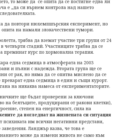
ето, то може да се опита да се постигне едва ли
дача е „да си върнем контрола над нашето
следователката.
а да повтори нюхемпшърския експеримент, но
а опита на намали злокачествени тумори.
олетта, трябва да вземат участие три групи от 24
 в четвърти стадий. Участниците трябва да се
да преминат курс по хормонална терапия.
ара една седмица в атмосферата на 2003
рави и пълни с надежда. Втората група ще се
ни от рак, но няма да се опитва мислено да се
е прекарат една седмица в един и същи курорт.
агана на никаква намеса от експериментаторите.
тничките ще бъдат проверени за ключови
во на белтъците, продуцирани от ракови клетки),
троение, степен на енергичност, сила на
ените да погледнат на жизнената си ситуация
т психиката им всички негативни представи,
 заведения. Ланджър казва, че това е
знанието може да измени живота не само към