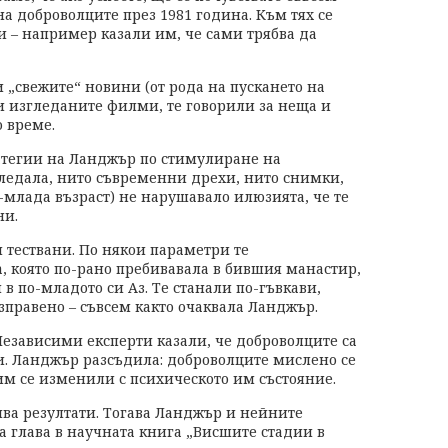
 на доброволците през 1981 година. Към тях се
и – например казали им, че сами трябва да
 „свежите“ новини (от рода на пускането на
 изгледаните филми, те говорили за неща и
о време.
ратегии на Ланджър по стимулиране на
гледала, нито съвременни дрехи, нито снимки,
о-млада възраст) не нарушавало илюзията, че те
ни.
 тествани. По някои параметри те
, която по-рано пребивавала в бившия манастир,
 в по-младото си Аз. Те станали по-гъвкави,
зправено – съвсем както очаквала Ланджър.
Независими експерти казали, че доброволците са
. Ланджър разсъдила: доброволците мислено се
им се изменили с психическото им състояние.
ива резултати. Тогава Ланджър и нейните
а глава в научната книга „Висшите стадии в