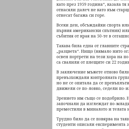
като през 1959 година“, казала тя
отнасяли далеч не като към старц
отнесат багажа си горе.
Всеки ден, обсъждайки спорта или
първия американски спътник) или
събития от края на 50-те в сегашн
Такава била една от главните ст
„разцвета“. Нищо (нямало нито о
освен портрети на тези хора на п
са свалили от плещите си 22 годи
В заключение мъжете отново били
превъзхождали контролната група
но не се опитала да се превъплъти
движели се по-ловко, седели по-и
Зрението им също се подобрило. 
започнали да изглеждат по-млади
преместили в миналото и телата 
Трудно било да се повярва на так
студенти описали експеримента з