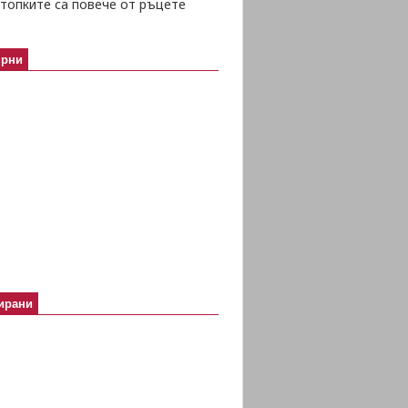
топките са повече от ръцете
ярни
ирани