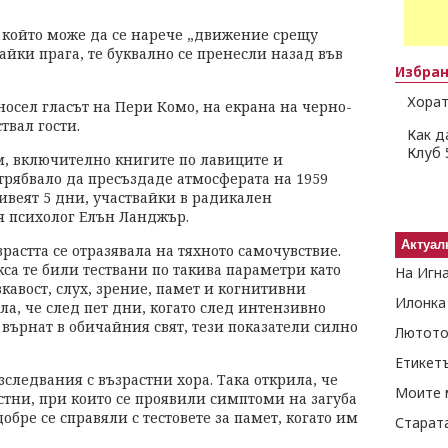
 който може да се нарече „движение срещу
айки прага, те буквално се пренесли назад във
Избра
Хорат
осел гласът на Пери Комо, на екрана на черно-
твал гости.
Как д
Клуб 
м, включително книгите по лавиците и
трябвало да пресъздаде атмосферата на 1959
ивеят 5 дни, участвайки в радикален
я психолог Елън Ланджър.
Актуал
растта се отразявала на тяхното самочувствие.
са те били тествани по такива параметри като
На Игн
вкавост, слух, зрение, памет и когнитивни
Илонка
а, че след пет дни, когато след интензивно
 върнат в обичайния свят, тези показатели силно
Лютото
Етикет
следвания с възрастни хора. Така открила, че
Моите 
стни, при които се проявили симптоми на загуба
обре се справяли с тестовете за памет, когато им
Старат