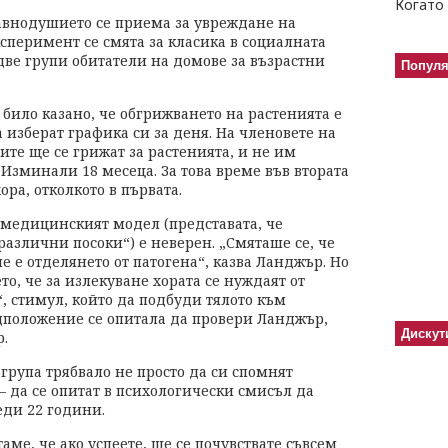
Когато 
равнодушието се приема за увреждане на
ксперимент се смята за класика в социалната
две групи обитатели на домове за възрастни
Попул
 било казано, че обгрижването на растенията е
 изберат графика си за деня. На членовете на
ите ще се грижат за растенията, и не им
Изминали 18 месеца. За това време във втората
ра, отколкото в първата.
медицинският модел (представата, че
различни посоки“) е неверен. „Смяташе се, че
 е отделянето от патогена“, казва Ланджър. Но
о, че за излекуване хората се нуждаят от
, стимул, който да подбуди тялото към
дположение се опитала да провери Ланджър,
Дискут
р.
група трябвало не просто да си спомнят
 – да се опитат в психологически смисъл да
еди 22 години.
ме, че ако успеете, ще се почувствате съвсем