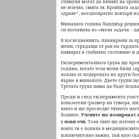
стимули могат да влияят на зрени
не всичко, смята тя. Крайната за
здраве“, нееднократно повтаря из
Миналата година Ланджър решил
си поставила по-смела задача – д
В изследванията, планирани за пр
жени, страдащи от рак на гърдата
намират в стабилно състояние и 
Експерименталната група ще прек
година, когато тези жени били зд
ползва от подкрепата на други бол
върне в миналото. Двете групи щ
Третата група няма да бъде подл
Преди и след експеримента учас
показатели (размер на тумора, ни
както и ще проследят тяхното нас
болките.
Учените ще поощряват ж
с нови очи.
Този опит ще изгони о
които тя е попила в медицинските
изключително важно, тъй като съ