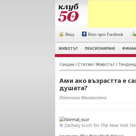
Вход
Влез чрез Facebook
ЖИВОТЪТ
ПЕНСИОНИРАНЕ
ФИНАН
Секции
/
Статии
/
Животът
/
Тенден
Ами ако възрастта е с
душата?
Източник Мегавселена
© Zachary Scott for The New York Ti