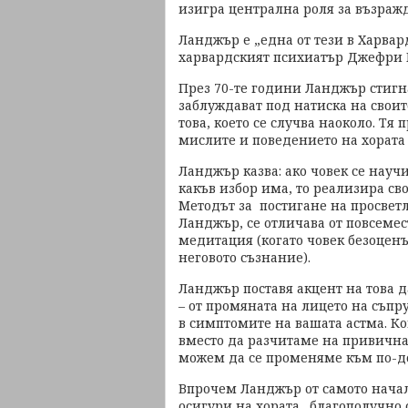
изигра централна роля за възраж
Ланджър е „една от тези в Харвард
харвардският психиатър Джефри 
През 70-те години Ланджър стигна
заблуждават под натиска на своит
това, което се случва наоколо. Тя
мислите и поведението на хората
Ланджър казва: ако човек се нау
какъв избор има, то реализира св
Методът за постигане на просвет
Ланджър, се отличава от повсемес
медитация (когато човек безоцен
неговото съзнание).
Ланджър поставя акцент на това 
– от промяната на лицето на съпр
в симптомите на вашата астма. К
вместо да разчитаме на привична
можем да се променяме към по-д
Впрочем Ланджър от самото начало
осигури на хората „благополучно