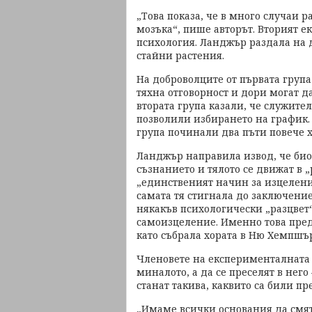
„Това показа, че в много случаи 
мозъка“, пише авторът. Вторият е
психология. Ланджър раздала на 
стайни растения.
На доброволците от първата група
тяхна отговорност и дори могат да
втората група казали, че служител
позволили избирането на график. 
група починали два пъти повече хо
Ланджър направила извод, че био
съзнанието и тялото се движат в „
„единственият начин за изцеление
самата тя стигнала до заключениет
някакъв психологически „разцвет“
самоизцеление. Именно това пре
като събрала хората в Ню Хемпшъ
Членовете на експерименталната 
миналото, а да се преселят в него
станат такива, каквито са били пр
„Имаме всички основания да смята