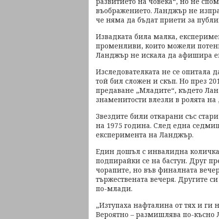
развитието на човека“, но не сп
въображението. Ланджър не изпра
че няма да бъдат приети за публи
Извадката била малка, експериме
променливи, които можели потенц
Ланджър не искала да афишира ек
Изследователката не се опитала 
той бил сложен и скъп. Но през 2
предаване „Младите“, където Лан
знаменитости влезли в ролята на 
Звездите били откарани със стари
на 1975 година. След една седмиц
експеримента на Ланджър.
Един дошъл с инвалидна количка, 
подпирайки се на бастун. Друг п
чорапите, но във финалната вече
тържествената вечеря. Другите с
по-млади.
„Изтупаха нафталина от тях и ги н
Вероятно – размишлява по-късно 