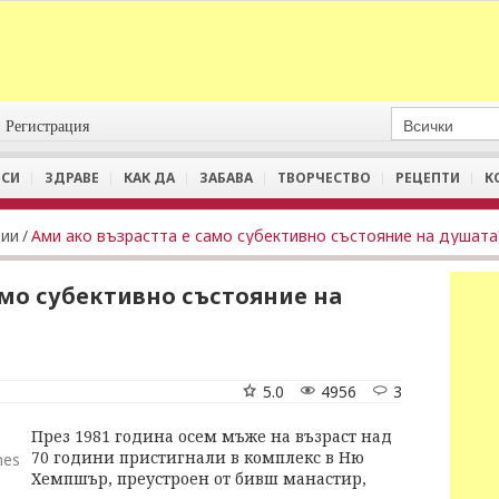
Регистрация
СИ
ЗДРАВЕ
КАК ДА
ЗАБАВА
ТВОРЧЕСТВО
РЕЦЕПТИ
К
ции
/
Ами ако възрастта е само субективно състояние на душата
амо субективно състояние на
5.0
4956
3
През 1981 година осем мъже на възраст над
70 години пристигнали в комплекс в Ню
mes
Хемпшър, преустроен от бивш манастир,