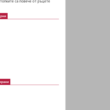
топките са повече от ръцете
ярни
ирани