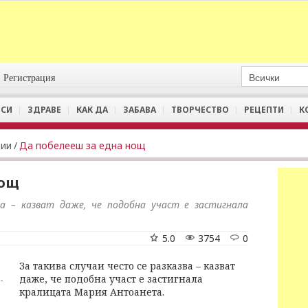
Регистрация
СИ
ЗДРАВЕ
КАК ДА
ЗАБАВА
ТВОРЧЕСТВО
РЕЦЕПТИ
К
ции
/
Да побелееш за една нощ
нощ
ва – казват даже, че подобна участ е застигнала
5.0
3754
0
За такива случаи често се разказва – казват
даже, че подобна участ е застигнала
-
кралицата Мария Антоанета.