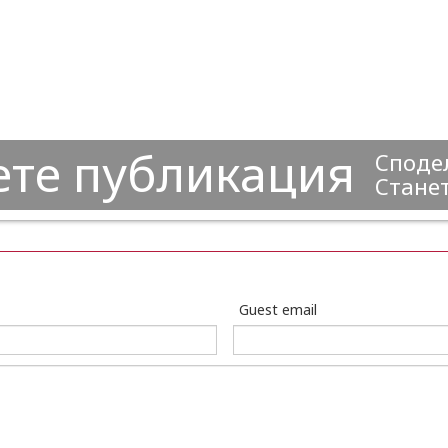
ете публикация
Сподел
Станет
Guest email