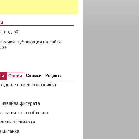
ни
а над 50
а качим публикация на сайта
50+
Снимки
Рецепти
ни
Статии
ажден е важен полазникът
 извайва фигурата
ът на лятното облекло
мисли за живота
а циганка