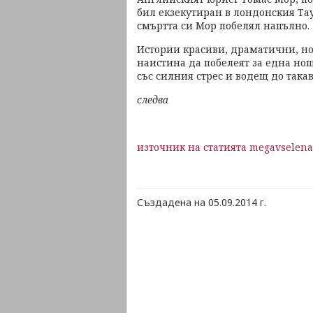
бил екзекутиран в лондонския Тау
смъртта си Мор побелял напълно.
Истории красиви, драматични, но
наистина да побелеят за една но
със силния стрес и водещ до такав
следва
източник на статията megavselena
Създадена на 05.09.2014 г.