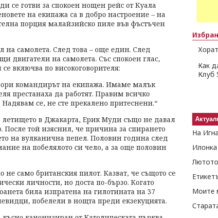
уди се готви за спокоен нощен рейс от Куала
еновете на екипажа са в добро настроение – на
телна порция малайзийско пиле във фъстъчен
Избра
л на самолета. След това – още един. След
Хорат
щи двигатели на самолета. Със спокоен глас,
Как д
 се включва по високоговорителя:
Клуб 
овори командирът на екипажа. Имаме малък
еля престанаха да работят. Правим всичко
. Надявам се, не сте прекалено притеснени.“
 летището в Джакарта, Ерик Муди също не давал
Актуал
. После той изяснил, че причина за спирането
На Игн
ето на вулканична пепел. Половин година след
ание на побелялото си чело, а за още половин
Илонка
Лютото
 не само британския пилот. Казват, че същото се
Етикет
ически личности, но доста по-бързо. Когато
Моите 
анета била изпратена на гилотината на 37
очевидци, побелели в нощта преди екзекуцията.
Старат
-късно канонизиран от Католическата църква,