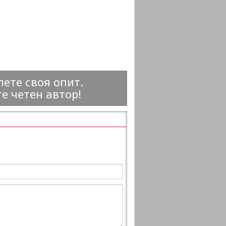
ете своя опит.
е четен автор!