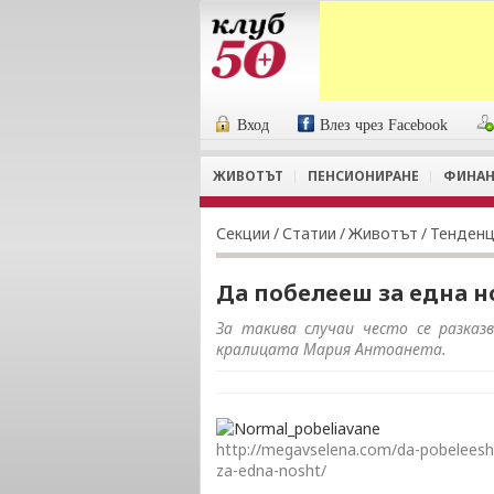
Вход
Влез чрез Facebook
ЖИВОТЪТ
ПЕНСИОНИРАНЕ
ФИНАН
Секции
/
Статии
/
Животът
/
Тенден
Да побелееш за една 
За такива случаи често се разказ
кралицата Мария Антоанета.
http://megavselena.com/da-pobeleesh
za-edna-nosht/