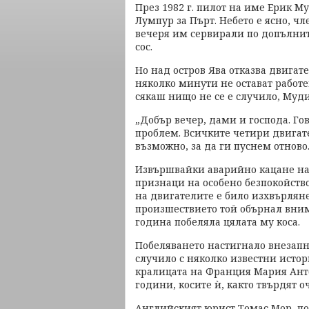
През 1982 г. пилот на име Ерик М
Лумпур за Пърт. Небето е ясно, чл
вечеря им сервирали по допълни
сос.
Но над остров Ява отказва двигате
няколко минути не остават работе
сякаш нищо не се е случило, Муди
„Добър вечер, дами и господа. Г
проблем. Всичките четири двигат
възможно, за да ги пуснем отново
Извършвайки аварийно кацане на
признаци на особено безпокойство
на двигателите е било изхвърлян
произшествието той обърнал вним
година побеляла цялата му коса.
Побеляването настигнало внезапно
случило с няколко известни истор
кралицата на Франция Мария Анто
години, косите ѝ, както твърдят 
Английският юрист Томас Мор, по