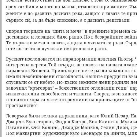
сред тях бил и много по-малко, отколкото при жените. Им
жените е по-развита дясната ръка, защото с лявата те при
сърцето си, за да бъде спокойно, а с дясната действали.
Според теорията на "щита и меча" в древните времена 
десняците и леваците било равно. Но в безкрайните войн
Те държали меча в лявата, а щита в дясната си ръка. Сър
и те по-често получавали смъртоносни рани.
Руският изследовател на паранормални явления Пьотър 
интересна версия. Той твърди, че някога на нашата план
паралелна Вселена. Пришълците не се различавали на въ
имали необикновени способности. Нашите предци ги възп
спуснали се от небето. По-късно земните жени родили деца
започнал "кръговрат" – божествените огледални гени" да
изключителни способности и таланти. Според тази хипот
гениални хора са далечни роднини на пришълците от "о
пространство".
Леворъки били велики държавници, като Юлий Цезар, На
Джордж Буш старши, Фидел Кастро, Бил Клинтън. Музикан
Паганини, Фил Колинс, Джордж Майкъл, Селин Дион, Дж
Пол Маккартни. Художници като Леонардо да Винчи, Ми