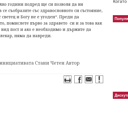
Когато 
колко години подред ще си позволя да ви
а се съобразите със здравословното си състояние,
 светец и Богу не е угоден“. Преди да
Попул
о, помислете първо за здравето си и за това как
 вид пост и ако е необходимо и държите да
я лекар, няма да навреди.
 инициативата Стани Четен Автор
Дискут