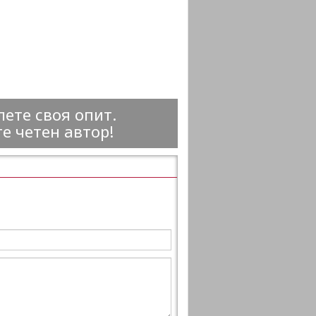
ете своя опит.
е четен автор!