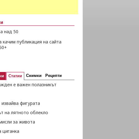
ни
а над 50
а качим публикация на сайта
50+
Снимки
Рецепти
ни
Статии
ажден е важен полазникът
 извайва фигурата
ът на лятното облекло
мисли за живота
а циганка