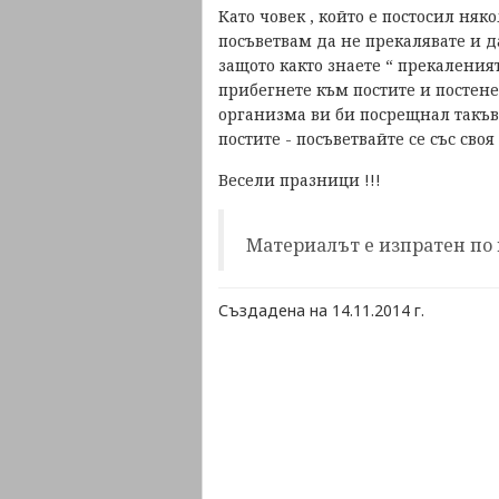
Като човек , който е постосил ня
посъветвам да не прекалявате и д
защото както знаете “ прекаленият
прибегнете към постите и постенет
организма ви би посрещнал такъв
постите - посъветвайте се със сво
Весели празници !!!
Материалът е изпратен по
Създадена на 14.11.2014 г.