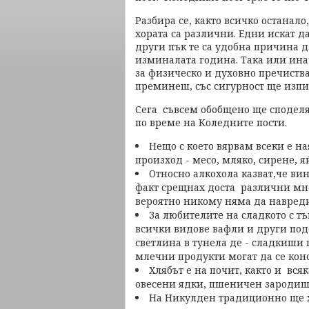
Разбира се, както всичко останало
хората са различни. Едни искат да
други пък те са удобна причина д
изминалата година. Така или инач
за физическо и духовно пречиства
преминеш, със сигурност ще изпи
Сега съвсем обобщено ще споделя 
по време на Коледните пости.
Нещо с което вярвам всеки е на
произход - месо, мляко, сирене, я
Относно алкохола казват,че вин
факт срещнах доста различни мне
вероятно никому няма да навреди
За любителите на сладкото с тъ
всички видове вафли и други под
светлина в тунела де - сладкиши 
млечни продукти могат да се кон
Хлябът е на почит, както и вся
овесени ядки, пшеничен зародиш,
На Никулден традиционно ще х