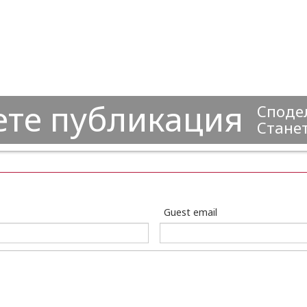
ете публикация
Сподел
Станет
Guest email