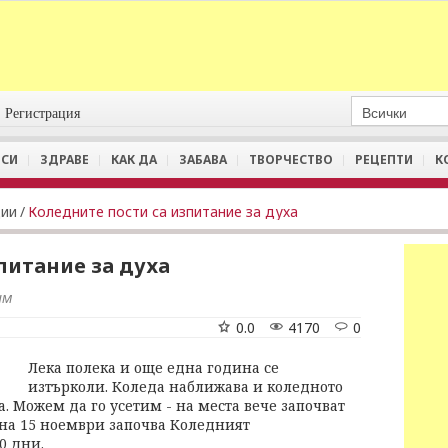
Регистрация
СИ
ЗДРАВЕ
КАК ДА
ЗАБАВА
ТВОРЧЕСТВО
РЕЦЕПТИ
К
ции
/
Коледните пости са изпитание за духа
питание за духа
им
0.0
4170
0
Лека полека и още една година се
изтърколи. Коледа наближава и коледното
а. Можем да го усетим - на места вече започват
и на 15 ноември започва Коледният
0 дни.