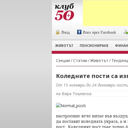
Вход
Влез чрез Facebook
ЖИВОТЪТ
ПЕНСИОНИРАНЕ
ФИНАН
Секции
/
Статии
/
Животът
/
Тенден
Коледните пости са из
От 15 ноември до 24 декември пост
на Вяра Тошевска
настроение вече витае във въздух
да поставят коледната украса, а 
пост. Коледният пост трае точно 4