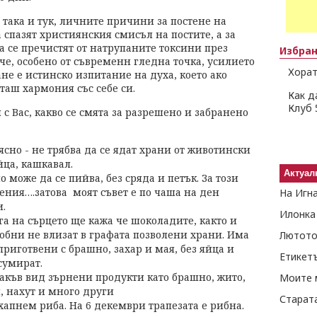
, така и тук, личните причини за постене на
 спазят християнския смисъл на постите, а за
а се пречистят от натрупаните токсини през
Избра
е, особено от съвременн гледна точка, усилието
Хорат
не е истинско изпитание на духа, което ако
таш хармония със себе си.
Как д
Клуб 
с Вас, какво се смята за разрешено и забранено
ясно - не трябва да се ядат храни от животински
йца, кашкавал.
Актуал
о може да се пийва, без сряда и петък. За този
ния….затова моят съвет е по чаша на ден
На Игн
.
Илонка
га на сърцето ще кажа че шоколадите, както и
обни не влизат в графата позволени храни. Има
Лютото
приготвени с брашно, захар и мая, без яйца и
Етикет
сумират.
какъв вид зърнени продукти като брашно, жито,
Моите 
 нахут и много други
Старат
апнем риба. На 6 декември трапезата е рибна.