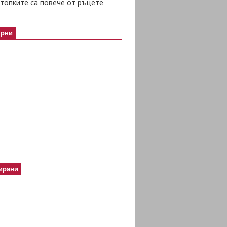
топките са повече от ръцете
ярни
ирани