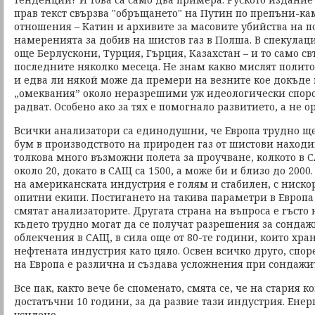
прав текст свързва "обръщането" на Путин по препъни-ка
отношения – Катин и архивите за масовите убийства на п
намеренията за добив на шистов газ в Полша. В спекулац
още Берлускони, Турция, Гърция, Казахстан – и то само св
последните няколко месеца. Не знам какво мислят политол
и едва ли някой може да премери на везните кое докъде
„омеквания” около неразрешими уж идеологически споро
радват. Особено ако за тях е помогнало развитието, а не о
Всички анализатори са единодушни, че Европа трудно щ
бум в производството на природен газ от шистови находи
толкова много възможни полета за проучване, колкото в С
около 20, докато в САЩ са 1500, а може би и близо до 2000.
на американската индустрия е голям и стабилен, с ниско
опитни екипи. Постигането на такива параметри в Европа
смятат анализаторите. Другата страна на въпроса е гъсто 
където трудно могат да се получат разрешения за сондаж
облекчения в САЩ, в сила още от 80-те години, които хран
нефтената индустрия като цяло. Освен всичко друго, спор
на Европа е различна и създава усложнения при сондажи
Все пак, както вече бе споменато, смята се, че на стария 
достатъчни 10 години, за да развие тази индустрия. Ене
усилено.