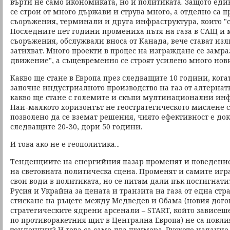
върти не само икономиката, но и политиката. Защото ед
се строи от много държави и струва много, а отделно са
съоръжения, терминали и друга инфраструктура, които "
Последните пет години промениха пътя на газа в САЩ и 
съоръжения, обслужвали вноса от Канада, вече стават и
затихват. Много проекти в процес на изграждане се замра
движение", а същевременно се строят усилено много нови
Какво ще стане в Европа през следващите 10 години, когат
започне индустриалното производство на газ от алтерна
какво ще стане с големите и скъпи мултинационални ин
Най-малкото хоризонтът не геостратегическото мислене с
позволено да се вземат решения, чиято ефективност е дока
следващите 20-30, дори 50 години.
И това ако не е геополитика...
Тенденциите на енергийния пазар променят и поведение
на световната политическа сцена. Променят и самите игра
свои води в политиката, но се питам дали пък постигнат
Русия и Украйна за цената и транзита на газа от една ст
стискане на ръцете между Медведев и Обама (новия дого
стратегическите ядрени арсенали – START, който зависеше
по противоракетния щит в Централна Европа) не са повли
тенденции? И това са само два примера. Руското издание