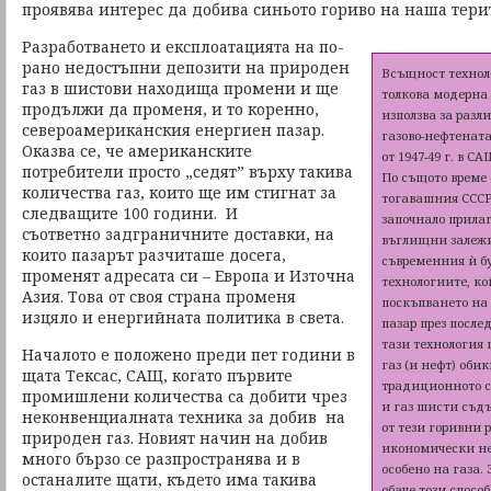
проявява интерес да добива синьото гориво на наша тери
Разработването и експлоатацията на по-
рано недостъпни депозити на природен
Всъщност техноло
газ в шистови находища промени и ще
толкова модерна 
продължи да променя, и то коренно,
използва за разл
североамериканския енергиен пазар.
газово-нефтенат
Оказва се, че американските
от 1947-49 г. в С
потребители просто „седят” върху такива
По същото време 
количества газ, които ще им стигнат за
тогавашния СССР, 
следващите 100 години. И
започнало прилаг
съответно задграничните доставки, на
въглищни залежи
които пазарът разчиташе досега,
съвременния ѝ б
променят адресата си – Европа и Източна
технологиите, ко
Азия. Това от своя страна променя
поскъпването на
изцяло и енергийната политика в света.
пазар през после
тази технология
Началото е положено преди пет години в
газ (и нефт) обик
щата Тексас, САЩ, когато първите
традиционното с
промишлени количества са добити чрез
и газ шисти съд
неконвенциалната техника за добив на
от тези горивни 
природен газ. Новият начин на добив
икономически не
много бързо се разпространява и в
особено на газа.
останалите щати, където има такива
обаче този спосо