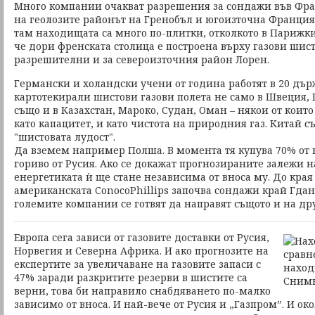
Много компании очакват разрешения за сондажи във Фра
на геолозите районът на Гренобъл и югоизточна Франция 
там находищата са много по-плитки, отколкото в Парижкия
че дори френската столица е построена върху газови шист
разрешителни и за североизточния район Лорен.
Германски и холандски учени от година работят в 20 дър
картотекирали шистови газови полета не само в Швеция,
също и в Казахстан, Мароко, Судан, Оман – някои от кои
като капацитет, и като чистота на природния газ. Китай с
"шистовата лудост".
Да вземем например Полша. В момента тя купува 70% от
гориво от Русия. Ако се докажат прогнозираните залежи н
енергетиката ѝ ще стане независима от вноса му. До края
американската ConocoPhillips започва сондажи край Гдан
големите компании се готвят да направят същото и на дру
Европа сега зависи от газовите доставки от Русия,
Норвегия и Северна Африка. И ако прогнозите на
експертите за увеличаване на газовите запаси с
47% заради разкритите резерви в шистите са
верни, това би направило снабдяването по-малко
зависимо от вноса. И най-вече от Русия и „Газпром”. И ок