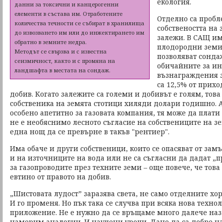
екология.
данни за токсични и канцерогенни
елементи в състава им. Отработените
Отделно са пробл
количества течности се събират в хранилища
собствеността на 
до извозването им или до инжектирането им
залежи. В САЩ им
обратно в земните недра.
плодородни земи,
Методът се свързва и с известна
позволяват сондаж
сеизмичност, както и с промяна на
обичайните за ин
ландшафта в местата на сондаж.
възнаграждения з
са 12,5% от прихо
добив. Когато залежите са големи и добивът е голям, тов
собственика на земята стотици хиляди долари годишно. А
особено апетитно за газовата компания, тя може да плати 
не е необяснимо лесното съгласие на собствениците на зем
една нощ да се превърне в такъв "рентиер".
Има обаче и други собственици, които се опасяват от зам
и на източниците на вода или не са съгласни да дадат „
за газопроводите през техните земи – още повече, че това
евтино от правото на добив.
„Шистовата лудост” заразява света, не само отделните хо
И го променя. Но пък така се случва при всяка нова техн
приложение. Не е нужно да се връщаме много далече наза
намерим аналогии. И научени уроци. Дано да са добре н