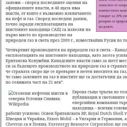
залежи – според последните оценки на
запасите от енер
официалните власти, в 48 щата има
човечеството мож
шисти, от които е възможно извличането
говорят за 20% у
на нефт и газ. Според последни данни,
резерви от приро
точно заради експлоатацията на
по-далеч.
шистовите находища САЩ са излезли на
първо място по производство на
природен газ в света през 2009 г., измествайки Русия по т
Четвъртият производител на природен газ в света – Кана
експлоатацията на шистовите находища, като засега усил
Британска Колумбия. Канадските власти само за шест ме
си за бъдещото производството на природен газ в страната
че страната скоро ще се превърне в нетен вносител на газ,
че само залежите на газ в шистите ще са достатъчни да з
по-голямата част на 21 век”.
Европа също тръгва по тоз
публикации в световните
енергийни компании търс
находища – всички големи
работят усилено. Освен британската BP, Royal Dutch Shell
Швеция и Украйна, Exxon Mobil – в Унгария и Германия, а 
Chevron са в Полша. Eurenergy Resource Corporation ще 