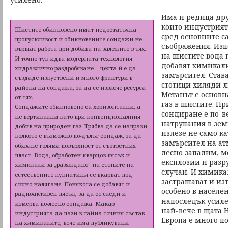
Има и редица дру
които индустрият
Шистите обикновено имат недостатъчна
сред основните с
пропускливост и обикновените сондажи не
съображения. Изп
вършат работа при добива на залежите в тях.
на шистите вода п
И точно тук идва модерната технология
добавят химикали
хидравлично раздробяване – целта ѝ е да
замърсител. Става
създаде изкуствени и много фрактури в
стотици хиляди л
района на сондажа, за да се извлече ресурса
Метанът е основн
от тях.
газ в шистите. Пр
Сондажите обикновено са хоризонтални, а
сондиране е по-в
не вертикални като при конвенционалния
натрупания в зем
добив на природен газ. Трябва да се направи
излезе не само ка
колкото е възможно по-дълъг сондаж, за да
замърсител на атм
обхване голяма повърхност от съответния
лесно запалим, 
пласт. Вода, обработен кварцов пясък и
експлозии и раз
химикали за „разяждане” на стените на
случаи. И химика
естествените пукнатини се вкарват под
застрашават и из
силно налягане. Понякога се добавят и
особено в населен
радиоактивен пясък, за да се следи и
напоследък усиле
измерва по-лесно сондажа. Макар
най-вече в щата Н
индустрията да пази в тайна точния състав
Европа е много п
на химикалите, вече има публикувани