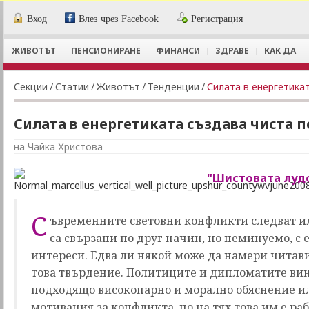
Вход
Влез чрез Facebook
Регистрация
ЖИВОТЪТ
ПЕНСИОНИРАНЕ
ФИНАНСИ
ЗДРАВЕ
КАК ДА
Секции
/
Статии
/
Животът
/
Тенденции
/
Силата в енергетика
Силата в енергетиката създава чиста 
на Чайка Христова
"Шистовата лудо
С
ъвременните световни конфликти следват и
са свързани по друг начин, но неминуемо, с
интереси. Едва ли някой може да намери читав
това твърдение. Политиците и дипломатите ви
подходящо високопарно и морално обяснение и
мотивация за конфликта, но на тях това им е раб