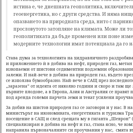
истина е, че днешната геополитика, включител
геоенергетика, но с други средства. И няма нищ
опазването на природната среда, нито с парник
прословутото затопляне на климата. Може ли то
геополитиката да бъде променен или поне измес
модерните технологии имат потенциала да го 
Става дума за технологията на хидравличното раздробяван
и приложението ѝ в добива на нефт, природен газ, мета
изкопаеми от шистови седиментни подземни образования
залежи. И най-вече в добива на природен газ, където пре
се използва бумообразно. Най-вече в САЩ през последнот
„заразена” от идеята от няколко години и скоро и там ще 
първите плодове, а в Европа, Азия и Австралия се правят п
под аренда големи парчета земя и текат усилени проучва
За добив на шистов природен газ се заговори и у нас. В н
министърът на икономиката, енергетиката и туризма Тра
посещение в САЩ и след срещата му в гиганта „Шеврон” (
специализиран в добива на нефт и газ, стана ясно, че ком
направила първоначалните си проучвания у нас, смята в