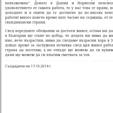
невъзможна“. Докато в Дания и Норвегия пенсион
удоволствието от самата работа, то у нас това се прави,
доходите и в опити да се достигне до по-висока пен
работят много повече време като часове на седмица, от т
скандинавски страни.
След поредните обещания за достоен живот, остава ни да
в България ще стане по-добър, че децата ни няма да м
ние, вече възрастни, няма да гледаме възрасни хора в З
дойде време за заслужена почивка след цял живот работ
страна да посетим, а не откъде ще можем да си купи
дали ще можем да си платим сметката за ток.
Създадена на 17.10.2014 г.