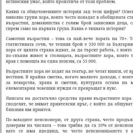
истинския ужас, който произтича от този проблем.
Какви са общочовешките истории зад тези цифри? Осве
няколко групи хора, които често попадат в обобщената ст
възрастни, домакинства с голям брой зависими деца, 
спрем само на първата група. Каква е тяхната история?
Самотни възрастни – това са най-вече хората на 70+. Т
статистиката сочи, че техния брой е 330 000 за Българи
хора от цялата страна идват, за да търсят работа, с коя
по-скъпия живот в столицата, възрастните хора, които 
края с помощта на една пенсия, са 55 000.
Възрастните хора не ходят на театър, не четат книги, от 
вестник. В крайна сметка, когато малкото доходи, с коит
за лекарства, храна и сметки, културата остава на 
елементарни човешки нужди се превръщат в лукс.
Липсата на достатъчно средства прави възрастните хора 
споделят, че нямат приятелски кръг, с който да общуват
близкия им приятел.
По-младите пенсионери, от друга страна, често продълж
доверим на числата – това трябва да са 10% от пенсион
като се има предвид, че често пенсионирането у н