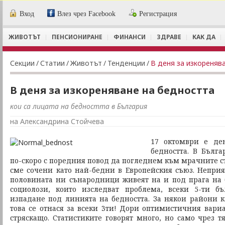
Вход
Влез чрез Facebook
Регистрация
ЖИВОТЪТ
ПЕНСИОНИРАНЕ
ФИНАНСИ
ЗДРАВЕ
КАК ДА
Секции
/
Статии
/
Животът
/
Тенденции
/
В деня за изкореняв
В деня за изкореняване на бедността
кои са лицата на бедността в България
на Александрина Стойчева
17 октомври е де
бедността. В Бълга
по-скоро с поредния повод да погледнем към мрачните ст
сме сочени като най-бедни в Европейския съюз. Неприят
половината ни сънародници живеят на и под прага на 
социолози, които изследват проблема, всеки 5-ти б
изпадане под линията на бедността. За някои райони 
това се отнася за всеки 3ти! Дори оптимистичния вари
стряскащо. Статистиките говорят много, но само чрез т