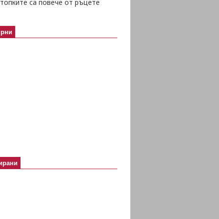
топките са повече от ръцете
ярни
ирани