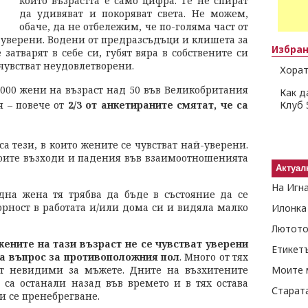
които възрастта е само цифра. Те не спират
да удивяват и покоряват света. Не можем,
обаче, да не отбележим, че по-голяма част от
а уверени. Водени от предразсъдъци и клишета за
Избра
 затварят в себе си, губят вяра в собствените си
 чувстват неудовлетворени.
Хорат
000 жени на възраст над 50 във Великобритания
Как д
я – повече от
2/3 от анкетираните смятат, че са
Клуб 
са тези, в които жените се чувстват най-уверени.
воите възходи и падения във взаимоотношенията
Актуал
На Игн
дна жена тя трябва да бъде в състояние да се
орност в работата и/или дома си и видяла малко
Илонка
Лютото
жените на тази възраст не се чувстват уверени
Етикет
ава въпрос за противоположния пол
. Много от тях
ат невидими за мъжете. Дните на възхитените
Моите 
са останали назад във времето и в тях остава
Старат
и се пренебрегване.