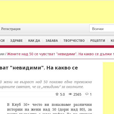
Регистрация
СИ
ЗДРАВЕ
КАК ДА
ЗАБАВА
ТВОРЧЕСТВО
РЕЦЕПТИ
К
ции
/
Жените над 50 се чувстват "невидими". На какво се дължи 
ват "невидими". На какво се
00 жени на възраст над 50 показва една тревожна
ираните смятат, че са „невидими“ за околните.
5.0
2565
1
В Клуб 50+ често ви показваме различни
истории на жени над 50 (дори над 80), за