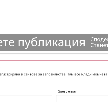
ете публикация
Сподел
Станет
:
егистрирана в сайтове за запознанства. Там все млади момчета
Guest email