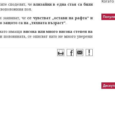
Когато 
ните споделят, че
влизайки в една стая са били
ивоположния пол.
Попул
и заявяват, че
се чувстват „остави на рафта“ и
о защото са на „тяхната възраст“
.
и като имащи
висока или много висока степен на
ти половината, се описват като не много уверени
Дискут