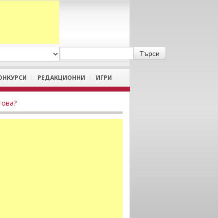
A
/
a
ОНКУРСИ
РЕДАКЦИОННИ
ИГРИ
това?