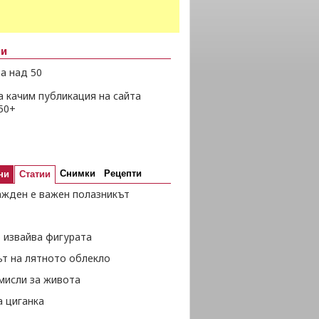
ни
а над 50
а качим публикация на сайта
50+
Снимки
Рецепти
ни
Статии
ажден е важен полазникът
 извайва фигурата
ът на лятното облекло
мисли за живота
а циганка