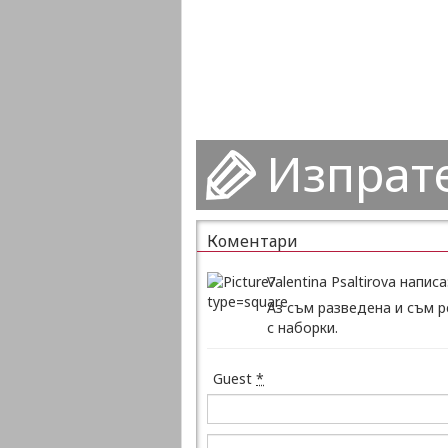
Изпрат
Коментари
Valentina Psaltirova написа
Аз съм разведена и съм р
с наборки.
Guest
*