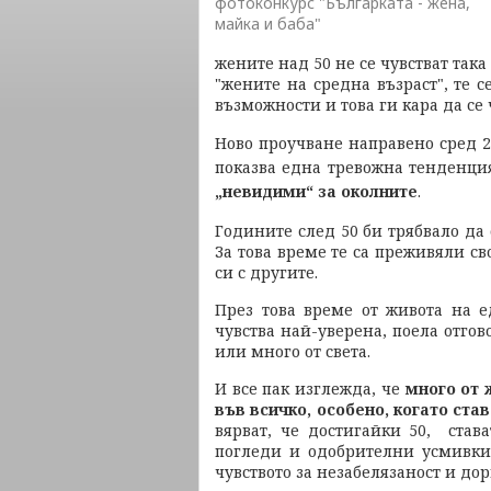
фотоконкурс "Българката - жена,
майка и баба"
жените над 50 не се чувстват так
"жените на средна възраст", те се
възможности и това ги кара да се
Ново проучване направено сред 2
показва една тревожна тенденци
„невидими“ за околните
.
Годините след 50 би трябвало да 
За това време те са преживяли с
си с другите.
През това време от живота на е
чувства най-уверена, поела отгов
или много от света.
И все пак изглежда, че
много от 
във всичко, особено, когато ст
вярват, че достигайки 50, став
погледи и одобрителни усмивки 
чувството за незабелязаност и дор