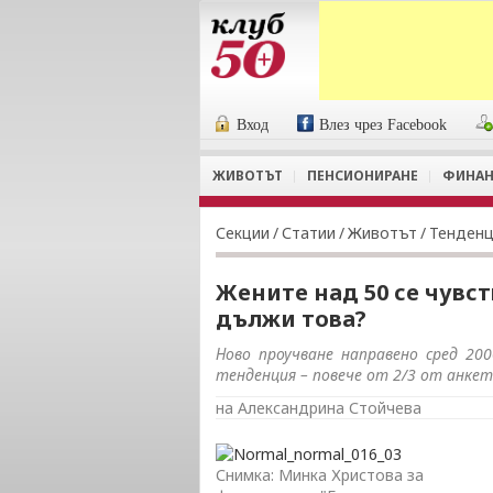
Вход
Влез чрез Facebook
ЖИВОТЪТ
ПЕНСИОНИРАНЕ
ФИНАН
Секции
/
Статии
/
Животът
/
Тенден
Жените над 50 се чувст
дължи това?
Ново проучване направено сред 20
тенденция – повече от 2/3 от анкет
на Александрина Стойчева
Снимка: Минка Христова за