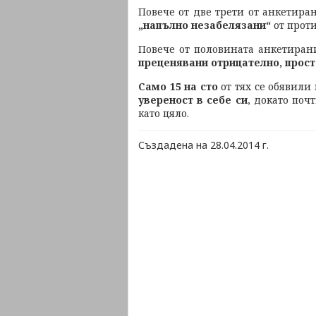
Повече от две трети от анкетира
„напълно незабелязани“
от прот
Повече от половината анкетиран
преценявани отрицателно, прост
Само 15 на сто
от тях се обявил
увереност в себе си
, докато поч
като цяло.
Създадена на 28.04.2014 г.