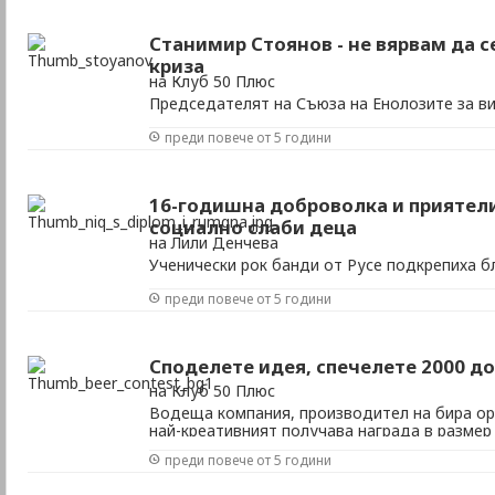
Станимир Стоянов - не вярвам да с
криза
на Клуб 50 Плюс
Председателят на Съюза на Енолозите за ви
предстоящия конкурс за балкански вина
преди повече от 5 години
16-годишна доброволка и приятели
социално слаби деца
на Лили Денчева
Ученически рок банди от Русе подкрепиха б
преди повече от 5 години
Споделете идея, спечелете 2000 д
на Клуб 50 Плюс
Водеща компания, производител на бира орг
най-креативният получава награда в размер 
преди повече от 5 години