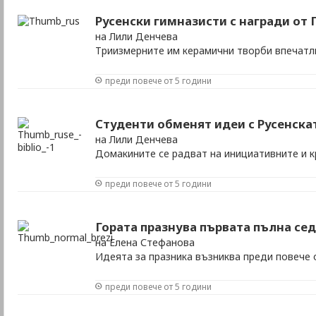
Русенски гимназисти с награди от
на Лили Денчева
Триизмерните им керамични творби впечатл
преди повече от 5 години
Студенти обменят идеи с Русенска
на Лили Денчева
Домакините се радват на инициативните и 
преди повече от 5 години
Гората празнува първата пълна се
на Елена Стефанова
Идеята за празника възниква преди повече 
преди повече от 5 години