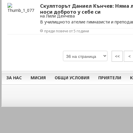
Скулпторът Даниел Кънчев: Няма л
носи доброто у себе си
на Лили Денчева
В училищното ателие гимназисти и препода
преди повече от 5 години
<<
<
ЗА НАС
МИСИЯ
ОБЩИ УСЛОВИЯ
ПРИЯТЕЛИ
К