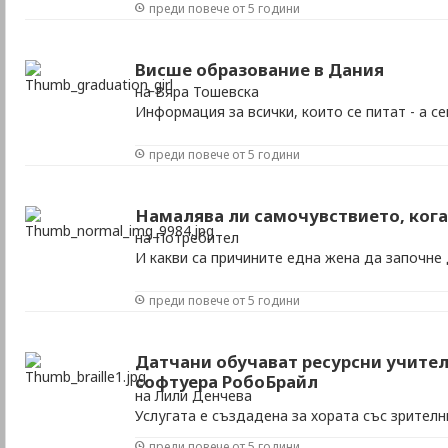
преди повече от 5 години
Висше образование в Дания
на Вяра Тошевска
Информация за всички, които се питат - а с
преди повече от 5 години
Намалява ли самочувствието, кога
на Потребител
И какви са причините една жена да започне 
преди повече от 5 години
Датчани обучават ресурсни учител
софтуера РобоБрайл
на Лили Денчева
Услугата е създадена за хората със зрител
на всички езици
преди повече от 5 години