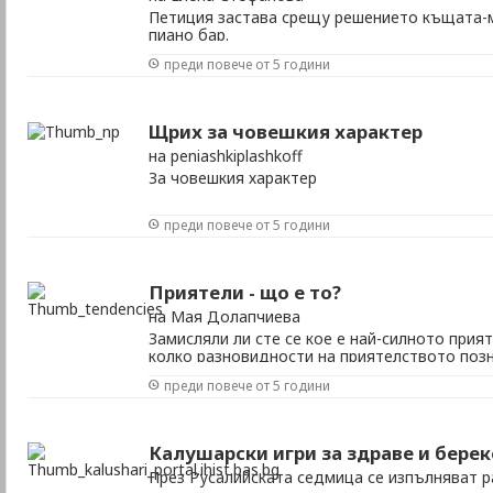
Петиция застава срещу решението къщата-м
пиано бар.
преди повече от 5 години
Щрих за човешкия характер
на peniashkiplashkoff
За човешкия характер
преди повече от 5 години
Приятели - що е то?
на Мая Долапчиева
Замисляли ли сте се кое е най-силното прия
колко разновидности на приятелството поз
преди повече от 5 години
Калушарски игри за здраве и берек
През Русалийската седмица се изпълняват р