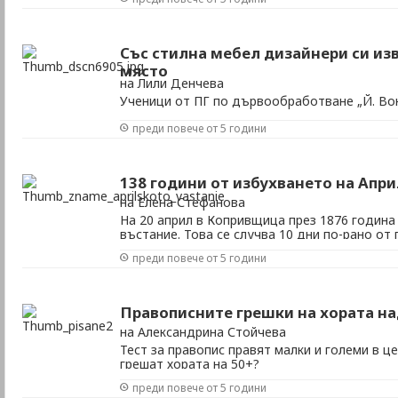
Със стилна мебел дизайнери си из
място
на Лили Денчева
Ученици от ПГ по дървообработване „Й. Во
позицията си с креативни идеи
преди повече от 5 години
138 години от избухването на Апр
на Елена Стефанова
На 20 април в Копривщица през 1876 година
въстание. Това се случва 10 дни по-рано от
въстанието дата – 1 май.
преди повече от 5 години
Правописните грешки на хората на
на Александрина Стойчева
Тест за правопис правят малки и големи в ц
грешат хората на 50+?
преди повече от 5 години