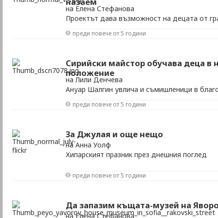
назаем
на Елена Стефанова
Проектът дава възможност на децата от гр
селските бит, култура и традиции
преди повече от 5 години
Сирийски майстор обучава деца в 
положение
на Лили Денчева
Ануар Шалгин увлича и съмишленици в благ
преди повече от 5 години
За Джулая и още нещо
на Анна Уолф
Хипарският празник през днешния поглед
преди повече от 5 години
Да запазим къщата-музей на Явор
на Елена Стефанова