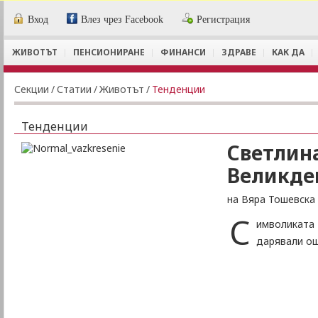
Вход
Влез чрез Facebook
Регистрация
ЖИВОТЪТ
ПЕНСИОНИРАНЕ
ФИНАНСИ
ЗДРАВЕ
КАК ДА
Секции
/
Статии
/
Животът
/
Тенденции
Тенденции
Светлина
Великде
на Вяра Тошевска
С
имволиката 
дарявали още