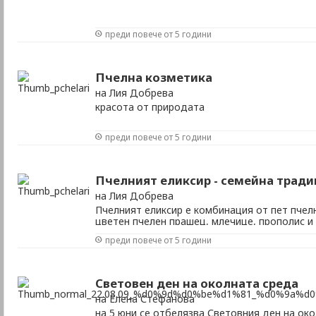
преди повече от 5 години
Пчелна козметика
на Лия Добрева
красота от природата
преди повече от 5 години
Пчелният еликсир - семейна тради
на Лия Добрева
Пчелният еликсир е комбинация от пет пчел
цветен пчелен прашец, млечице, прополис и
преди повече от 5 години
Световен ден на околната среда
на Елена Стефанова
на 5 юни се отбелязва Световния ден на ок