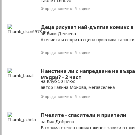
таблет Lenovo
преди повече от 5 години
Деца рисуват най-дългия комикс в 
на Лили Денчева
Ателиета и открита сцена приютиха таланти
преди повече от 5 години
Наистина ли с напредване на възр
мъдри? - 2 част
на Клуб 50 Плюс
автор Галина Монова, мегавселена
преди повече от 5 години
Пчелите - спасители и приятели
на Лия Добрева
В голяма степен нашият живот зависи от жи