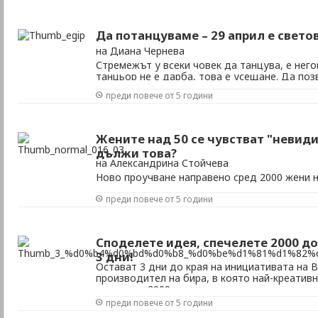
Да потанцуваме – 29 април е свето
на Диана Чернева
Стремежът у всеки човек да танцува, е него
танцьор не е дарба, това е усещане. Да по
слее с музиката и да усетиш как сладките с
преди повече от 5 години
в кръвта ти и те карат да танцуваш – това
през 1982 година, на 29 Април се ...
Жените над 50 се чувстват "невиди
дължи това?
на Александрина Стойчева
Ново проучване направено сред 2000 жени н
една тревожна тенденция – повече от 2/3 о
преди повече от 5 години
са „невидими“ за околните.
Споделете идея, спечелете 2000 до
3 дни!
Остават 3 дни до края на инициативата на 
производител на бира, в която най-креатив
размер на 2000 долара.
преди повече от 5 години