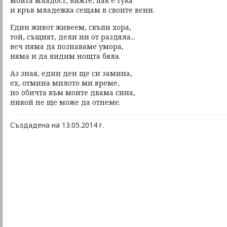
мойта младост, вижте, пак е тука
и кръв младежка сещам в своите вени.
Един живот живеем, скъпи хора,
той, същият, дели ни от раздяла...
веч няма да познаваме умора,
няма и да видим нощта бяла.
Аз зная, един ден ще си замина,
ех, отмина милото ми време,
но обичта към моите двама сина,
никой не ще може да отнеме.
Създадена на 13.05.2014 г.