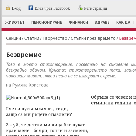
Вход
Влез чрез Facebook
Регистрация
ЖИВОТЪТ
ПЕНСИОНИРАНЕ
ФИНАНСИ
ЗДРАВЕ
КАК ДА
Секции
/
Статии
/
Творчество
/
Стъпки през времето
/
Безвре
Безвремие
Това е моето стихотворение, посветено на синовете м
безкрайно обичам. Кръстих стихотворението така, защ
човешкия живот, някои неща не се измерват с време.
на Румяна Христова
Обръща се човек и 
отминали години, о
Где си пуста младост, гиди,
защо са ми ръцете отмалели?
Затуй, че детски ми лица блещукат
край мене - бодри, топли и засмени,