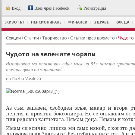
Вход
Влез чрез Facebook
Регистрация
ЖИВОТЪТ
ПЕНСИОНИРАНЕ
ФИНАНСИ
ЗДРАВЕ
КАК ДА
Секции
/
Статии
/
Творчество
/
Стъпки през времето
/
Чудото 
Чудото на зелените чорапи
Историята ми описва как един мъж на 55+ намира сродната
точния цвят на чорапите!...
на Ruzha Vasileva
Аз съм запазен, свободен мъж, макар и втора р
пенсия и приятна боксониера. Не се оплаквам от з
пия редовно хапчетата. Нямам деца. Нямам и котка
Имам си всичко, липсва ми само някой, с когото д
държавата на Златките. Без публика не е гот! А и 