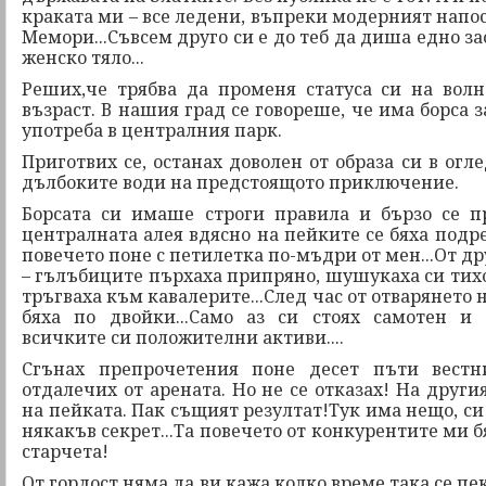
краката ми – все ледени, въпреки модерният нап
Мемори...Съвсем друго си е до теб да диша едно за
женско тяло...
Реших,че трябва да променя статуса си на вол
възраст. В нашия град се говореше, че има борса 
употреба в централния парк.
Приготвих се, останах доволен от образа си в огл
дълбоките води на предстоящото приключение.
Борсата си имаше строги правила и бързо се 
централната алея вдясно на пейките се бяха под
повечето поне с петилетка по-мъдри от мен...От др
– гълъбиците пърхаха припряно, шушукаха си тихо
тръгваха към кавалерите...След час от отварянето 
бяха по двойки...Само аз си стоях самотен и
всичките си положителни активи....
Сгънах препрочетения поне десет пъти вестн
отдалечих от арената. Но не се отказах! На други
на пейката. Пак същият резултат!Тук има нещо, си
някакъв секрет...Та повечето от конкурентите ми 
старчета!
От гордост няма да ви кажа колко време така се пек