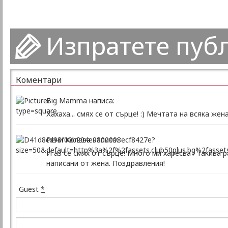
Изпратете пуб
Коментари
Big Mamma написа:
Хахаха... смях се от сърце! :) Мечтата на всяка жена 
Рени Колева написа:
И аз се смях от сърце! Много ми харесват такива р
написани от жена. Поздравления!
Guest
*