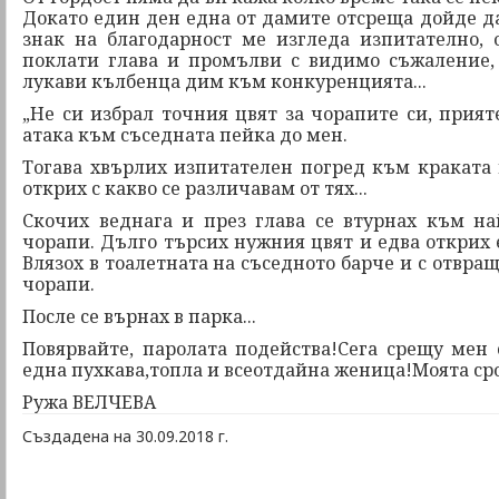
Докато един ден една от дамите отсреща дойде да
знак на благодарност ме изгледа изпитателно, о
поклати глава и промълви с видимо съжаление,
лукави кълбенца дим към конкуренцията...
„Не си избрал точния цвят за чорапите си, прияте
атака към съседната пейка до мен.
Тогава хвърлих изпитателен погред към краката
открих с какво се различавам от тях...
Скочих веднага и през глава се втурнах към на
чорапи. Дълго търсих нужния цвят и едва открих
Влязох в тоалетната на съседното барче и с отвра
чорапи.
После се върнах в парка...
Повярвайте, паролата подейства!Сега срещу мен 
една пухкава,топла и всеотдайна женица!Моята сро
Ружа ВЕЛЧЕВА
Създадена на 30.09.2018 г.