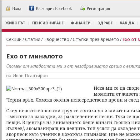
Вход
Влез чрез Facebook
Регистрация
ЖИВОТЪТ
ПЕНСИОНИРАНЕ
ФИНАНСИ
ЗДРАВЕ
КАК ДА
Секции
/
Статии
/
Творчество
/
Стъпки през времето
/
Ехо от 
Ехо от миналото
Спомен от младостта ми и от незабравимата среща с велик
на Иван Псалтиров
Иска ми се да споде
моменти от живота 
Черни връх, Ломска околия непосредствено преди и след 9
След непосилен полски труд се стягаха да излизат на та
- мястото за разходки, за развлечение и песни. Тука се п
певци. В центъра на вниманието беше винаги Гьошко Пил
Вълчев/, акомпаниращ на певците. Той успял да овладее т
акордеон като ученик в Ломската гимназия. Ние не може