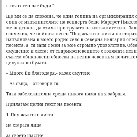
в тоя сетен час бъди."
Ще ми се да спомена, че една година на организирания 
една от изпълнителите на концерта беше Маргрет Николо
ме подтикна да отида при групата на изпълнителите. Запо
споделих, че нейната песен "Под жълтите листа на старат
изпълнявана в моето родно село в Северна България от м
песента, а тя запя с мен за мое огромно удоволствие. Обз
смущение и екстаз от съприкосновението с голямата певи
съвсем обикновени обноски на велик човек към почитател,
целунах по бузата.
– Много Ви благодаря,- казах смутено.
– Аз също, - отговори тя.
Тази забележителна среща никога няма да я забравя.
Прилагам целия текст на песента:
1. Под жълтите листа
на старата липа
за своето щастие