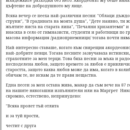
младежките разходки без него. Акордеонът му беше вина
цъфтеше на добродушното му лице.
Всяка вечер се пееха най-различни песни: "Облаци дъжд
струни", "В градината на моята душа", "Дете наивно, ти 
жълтите листа на старата липа", "Печални хризантеми" и 
внасяха в село от гимназисти, студенти и работници по гр
масова информация /радиоприемници/ тогава почти ням
Най-интересно ставаше, когато към свирещия акордеонис
най-добрите певци. Тогава песните зазвучаваха истински
страхотните за мен терци. Това бяха песни за мъка и радо
несподелена любов, защото времето за любов е приключи
старостта, защото каква любов може да има, когато в коли
обичам те, не искам да те правя нещастна.
Една песен за мен остана жива, макар да съм вече на 87 
на нашите някогашни изпълнители или на Маргрет Нико
скромно, естествено, непринудено:
"Всяка пролет тъй отлита
и за туй прости,
честит с друга