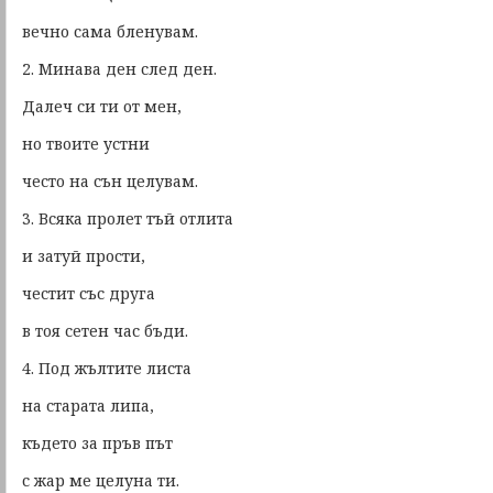
вечно сама бленувам.
2. Минава ден след ден.
Далеч си ти от мен,
но твоите устни
често на сън целувам.
3. Всяка пролет тъй отлита
и затуй прости,
честит със друга
в тоя сетен час бъди.
4. Под жълтите листа
на старата липа,
където за пръв път
с жар ме целуна ти.