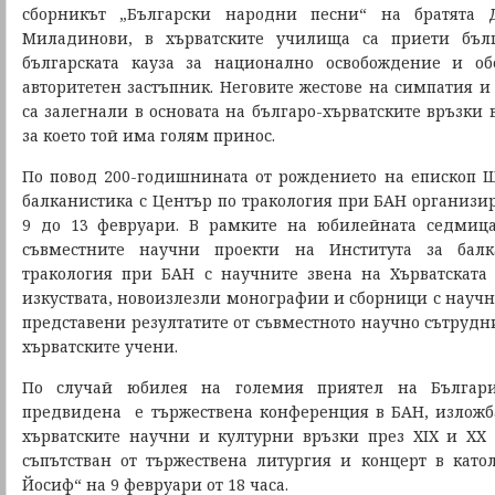
сборникът „Български народни песни“ на братята
Миладинови, в хърватските училища са приети бълг
българската кауза за национално освобождение и о
авторитетен застъпник. Неговите жестове на симпатия и
са залегнали в основата на българо-хърватските връзки 
за което той има голям принос.
По повод 200-годишнината от рождението на епископ 
балканистика с Център по тракология при БАН организ
9 до 13 февруари. В рамките на юбилейната седмиц
съвместните научни проекти на Института за бал
тракология при БАН с научните звена на Хърватската
изкуствата, новоизлезли монографии и сборници с научн
представени резултатите от съвместното научно сътрудн
хърватските учени.
По случай юбилея на големия приятел на Българи
предвидена е тържествена конференция в БАН, изложба
хърватските научни и културни връзки през ХІХ и ХХ
съпътстван от тържествена литургия и концерт в катол
Йосиф“ на 9 февруари от 18 часа.