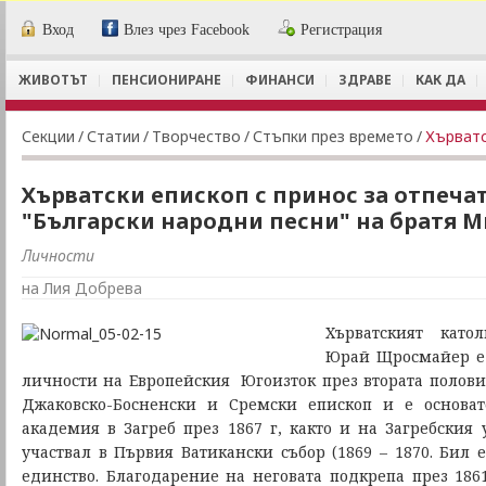
Вход
Влез чрез Facebook
Регистрация
ЖИВОТЪТ
ПЕНСИОНИРАНЕ
ФИНАНСИ
ЗДРАВЕ
КАК ДА
Секции
/
Статии
/
Творчество
/
Стъпки през времето
/
Хърватски епископ с принос за отпеча
"Български народни песни" на братя 
Личности
на Лия Добрева
Хърватският като
Юрай Щросмайер е 
личности на Европейския Югоизток през втората половин
Джаковско-Босненски и Сремски епископ и е основа
академия в Загреб през 1867 г, както и на Загребския 
участвал в Първия Ватикански събор (1869 – 1870. Бил 
единство. Благодарение на неговата подкрепа през 1861