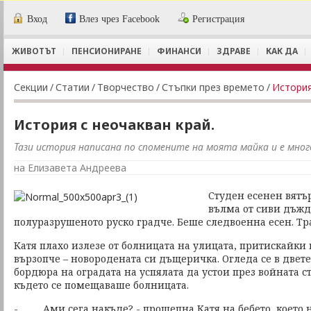
Вход
Влез чрез Facebook
Регистрация
ЖИВОТЪТ
ПЕНСИОНИРАНЕ
ФИНАНСИ
ЗДРАВЕ
КАК ДА
Секции
/
Статии
/
Творчество
/
Стъпки през времето
/
История
История с неочакван край.
Тази история написана по спомените на моята майка и е мног
на Елизавета Андреева
Студен есенен вятъ
вълма от сиви дъж
полуразрушеното руско градче. Беше следвоенна есен. Тра
Катя плахо излезе от болницата на улицата, притискайки
вързопче – новородената си дъщеричка. Огледа се в двет
бордюра на оградата на успялата да устои през войната с
където се помещаваше болницата.
- Ами сега накъде? - прошепна Катя на бебето, което н