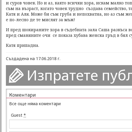
и суров човек. Но и аз, както всички хора, искам малко то
съм на възраст, когато човек трудно създава семейство, т
Катя и Аля. Може би съм груба и непохватна, но аз съм же
е по-лесно де те мислят за мъж!
И пред шокираните хора в съдебната зала Саша разкъса 
пред сманяните очи се показа хубава женска гръд в бял с
Катя припадна.
Създадена на 17.06.2018 г.
Изпратете пуб
Коментари
Все още няма коментари
Guest
*