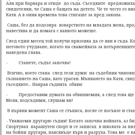
Аля при Варвара и отиде до съда. Съседките предложиха
свидетелки, че Саша е бащата на детето. Че те често го 
Катя. А в ония времена това стигаше за пред закона.
Саша, без да подозира коварството на младата жена, пр
навестява и да помага с каквото можеше.
След един месец той получи призовка да се яви в съда. 
неговото учудване, когато на скамейката за потърпевшите
наведена глава.
- Станете, съдът започва!
Всичко, което стана след тези думи на съдебния чиновн
съзнанието на Саша, като ураган. Мънкането на Катя, сви
съседките... Накрая съдията обяви:
- Предоставям думата на обвиняемия, а след това ще 
Моля, подсъдими, слушам ви!
В първия момент Саша се стъписа, после се посъвзе и стан
- Уважаеми другарю съдия! Когато започна войната, аз бя
Спортувах парашутен спорт и се записах в школата за пил
на бойни другари, навсякъде кърв и разруха. Това ме е 