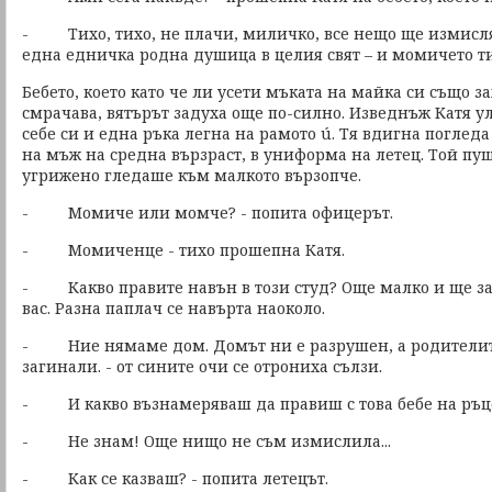
- Тихо, тихо, не плачи, миличко, все нещо ще измисля.
една едничка родна душица в целия свят – и момичето ти
Бебето, което като че ли усети мъката на майка си също з
смрачава, вятърът задуха още по-силно. Изведнъж Катя у
себе си и една ръка легна на рамото ú. Тя вдигна погледа
на мъж на средна вързраст, в униформа на летец. Той пу
угрижено гледаше към малкото вързопче.
- Момиче или момче? - попита офицерът.
- Момиченце - тихо прошепна Катя.
- Какво правите навън в този студ? Още малко и ще за
вас. Разна паплач се навърта наоколо.
- Ние нямаме дом. Домът ни е разрушен, а родителит
загинали. - от сините очи се отрониха сълзи.
- И какво възнамеряваш да правиш с това бебе на ръц
- Не знам! Още нищо не съм измислила...
- Как се казваш? - попита летецът.