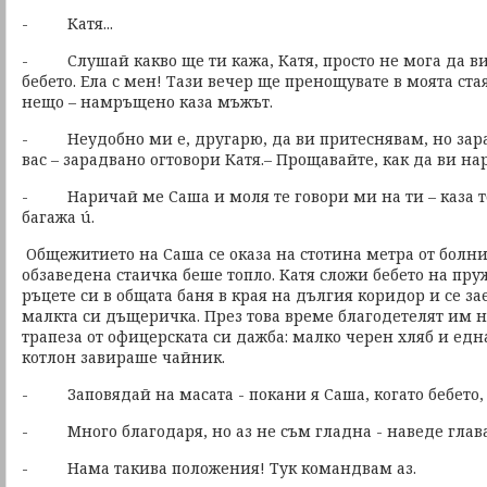
- Катя...
- Слушай какво ще ти кажа, Катя, просто не мога да ви 
бебето. Ела с мен! Тази вечер ще пренощувате в моята ста
нещо – намръщено каза мъжът.
- Неудобно ми е, другарю, да ви притеснявам, но зара
вас – зарадвано огтовори Катя.– Прощавайте, как да ви н
- Наричай ме Саша и моля те говори ми на ти – каза то
багажа ú.
Общежитието на Саша се оказа на стотина метра от болни
обзаведена стаичка беше топло. Катя сложи бебето на пр
ръцете си в общата баня в края на дългия коридор и се з
малкта си дъщеричка. През това време благодетелят им н
трапеза от офицерската си дажба: малко черен хляб и едн
котлон завираше чайник.
- Заповядай на масата - покани я Саша, когато бебето, з
- Много благодаря, но аз не съм гладна - наведе глава
- Нама такива положения! Тук командвам аз.