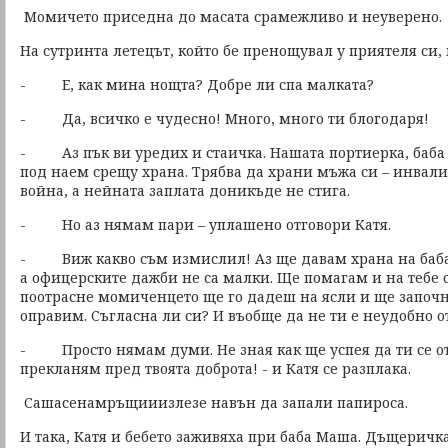
Момичето приседна до масата срамежливо и неуверено.
На сутринта летецът, който бе пренощувал у приятеля си, 
- Е, как мина нощта? Добре ли спа малката?
- Да, всичко е чудесно! Много, много ти блогодаря!
- Аз пък ви уредих и стаичка. Нашата портиерка, баба
под наем срещу храна. Трябва да храни мъжа си – инвали
война, а нейната заплата доникъде не стига.
- Но аз нямам пари – уплашено отговори Катя.
- Виж какво съм измислил! Аз ще давам храна на баба 
а офицерските дажби не са малки. Ще помагам и на тебе с 
поотрасне момиченцето ще го дадеш на ясли и ще започне
оправим. Съгласна ли си? И въобще да не ти е неудобно о
- Просто нямам думи. Не зная как ще успея да ти се от
прекланям пред твоята доброта! - и Катя се разплака.
Сашасенамръщииизлезе навън да запали папироса.
И така, Катя и бебето заживяха при баба Маша. Дъщеричк