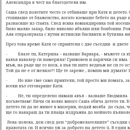
Александра в чест на благодетеля им.
Саша след полетите често се отбиваше при Катя и детето. 
стопяваше от блаженство, когато вземаше бебето на ръце 
разнасяше из стаята. След всяка командировка той носеш
било малко захар, било няколко ябълки или бонбонки. Р
Аля отпразнуваха с кутия истински бисквити и бутилка ви
През това време Катя се сприятели с две съседки и двете
- Блазе ти, Катерина – казваше Варвара, - мъжете са къ
какъв кавалер си намерила! Грижовен и парички си има. 
мъж, на ръце ще го нося, а пък ти нито веднъж не си го ос
Той да не е от желязо?! Ще те зареже , помни ми думата! 
- Но ние сме само приятели, той просто ми помага, за 
всеки път отговаряше Катя.
- Не, ти определено нямаш акъл - казваше Людмила. -
посъветвам! Личи си колко много Саша обича детето ти. 
детето ти да не живее в мизерия, подай молба до съда, ч
ще го накараш да ти плаща издръжка до нейното пълноле
Лека-полека, ден след ден “доброжелателните” съседки с
правотата си. И всичко уж за доброто на детето ú. В един