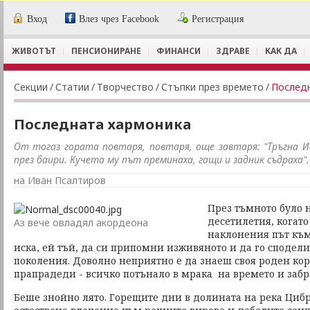
Вход
Влез чрез Facebook
Регистрация
ЖИВОТЪТ
ПЕНСИОНИРАНЕ
ФИНАНСИ
ЗДРАВЕ
КАК ДА
Секции
/
Статии
/
Творчество
/
Стъпки през времето
/
Послед
Последната хармоника
От тогаз гората повтаря, повтаря, още завтаря: "Тръгна Ив
през баири. Кучета му път преминаха, гащи и задник съдраха".
на Иван Псалтиров
През тъмното було 
десетилетия, когато
Аз вече овладял акордеона
наклонения път към
иска, ей тъй, да си припомни изживяното и да го сподел
поколения. Доволно неприятно е да знаеш своя роден кор
прапрадеди - всичко потънало в мрака на времето и забр
Беше знойно лято. Горещите дни в долината на река Циб