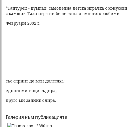
*Тантурец - пумпал, самоделна детска играчка с конусо
с камшик. Тази игра ни беше една от многото любими.
Февруари 2002 г.
със спринт до мен долетяха:
едното ми гащи съдира,
друго ми задник одира.
Галерия към публикацията