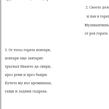
2. Своето де
и пак в гората се ск
Музикантинът наши р
от рев гората ехте
3. От тогаз гората повтаря,
повтаря още завтарят:
тръгнал Иванчо да свири,
през реки и през баири.
Кучета му път преминаха,
гащи и задник съдраха.