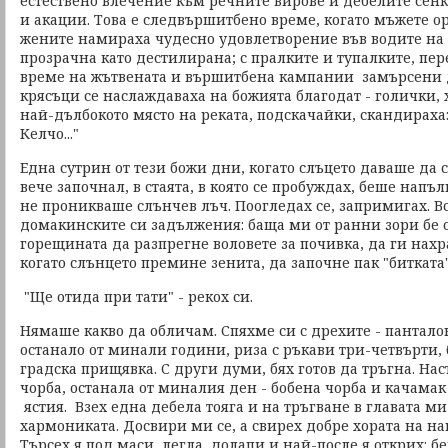
естествено влечение към речните вирове и дебелите сенк
и акации. Това е следвършитбено време, когато мъжете о
жените намираха чудесно удовлетворение във водите на р
прозрачна като дестилирана; с пралките и тупалките, пе
време на жътвената и вършитбена кампании замърсени д
крясъци се наслаждаваха на божията благодат - голички, х
най-дълбокото място на реката, подскачайки, скандираха:
Келчо..."
Една сутрин от тези божи дни, когато слъцето даваше да с
вече започнал, в стаята, в която се пробуждах, беше напъл
не проникваше слънчев лъч. Поогледах се, запримигах. Вс
домакинските си задължения: баща ми от ранни зори бе о
горещината да разпрегне воловете за почивка, да ги нахра
когато слънцето премине зенита, да започне пак "битката
"Ще отида при тати" - рекох си.
Нямаше какво да обличам. Спяхме си с дрехите - пантало
останало от минали години, риза с ръкави три-четвърти, 
градска прищявка. С други думи, бях готов да тръгна. Нас
чорба, останала от миналия ден - бобена чорба и качама
ястия. Взех една дебела тояга и на тръгване в главата м
хармониката. Досвири ми се, а свирех добре хората на на
Търсех я под маси, легла, долапи и най-после я открих: б