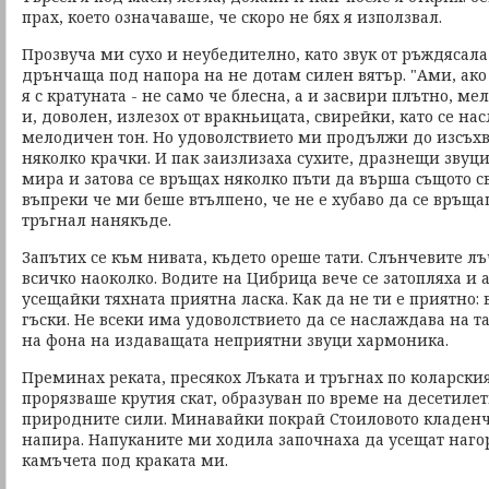
прах, което означаваше, че скоро не бях я използвал.
Прозвуча ми сухо и неубедително, като звук от ръждясал
дрънчаща под напора на не дотам силен вятър. "Ами, ако 
я с кратуната - не само че блесна, а и засвири плътно, м
и, доволен, излезох от вракньицата, свирейки, като се н
мелодичен тон. Но удоволствието ми продължи до изсъхв
няколко крачки. И пак заизлизаха сухите, дразнещи звуц
мира и затова се връщах няколко пъти да върша същото 
въпреки че ми беше втълпено, че не е хубаво да се връща
тръгнал нанякъде.
Запътих се към нивата, където ореше тати. Слънчевите лъ
всичко наоколко. Водите на Цибрица вече се затопляха и а
усещайки тяхната приятна ласка. Как да не ти е приятно: 
гъски. Не всеки има удоволствието да се наслаждава на т
на фона на издаващата неприятни звуци хармоника.
Преминах реката, пресякох Лъката и тръгнах по коларския
прорязваше крутия скат, образуван по време на десетилет
природните сили. Минавайки покрай Стоиловото кладенче
напира. Напуканите ми ходила започнаха да усещат наго
камъчета под краката ми.