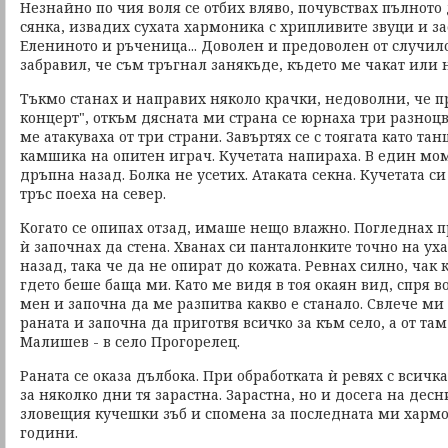
Незнайно по чия воля се отбих вляво, почувствах пълното 
сянка, извадих сухата хармоника с хрипливите звуци и з
Елениното и ръченица... Доволен и предоволен от случило
забравил, че съм тръгнал занякъде, където ме чакат или 
Тъкмо станах и направих няколо крачки, недоволни, че 
концерт", откъм дясната ми страна се юрнаха три разноц
ме атакуваха от три страни. Завъртях се с тоягата като та
камшика на опитен играч. Кучетата напираха. В един мом
дръпна назад. Болка не усетих. Атаката секна. Кучетата с
тръс поеха на север.
Когато се опипах отзад, имаше нещо влажно. Погледнах п
ѝ започнах да стена. Хванах си панталонките точно на ух
назад, така че да не опират до кожата. Ревнах силно, чак 
гдето беше баща ми. Като ме видя в тоя окаян вид, спря в
мен и започна да ме разпитва какво е станало. Свлече ми
раната и започна да приготвя всичко за към село, а от та
Малишев - в село Прогорелец.
Раната се оказа дълбока. При обработката ѝ ревях с всичк
за няколко дни тя зарастна. Зарастна, но и досега на десн
зловещия кучешки зъб и спомена за последната ми хармо
години.