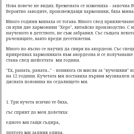
Нова повече не видях. Времената се измениха - започна В
Вероятно заводите, произвеждащи хармоники, бяха минал
Много години минаха от тогава. Много след приключване
си купя две хармоники "Херо", китайско производство. С 
наученото в детството, не съм забравил. Със същата лекота
ръчениците, както преди десетилетия.
Много по-късно се научих да свиря на акордеон. Със спе
прикрепвах хармониката към акордеона и се получаваше 
стана след шейсетата ми година.
"Ех, раната, раната..." - понякога си мисля за "кучешкия" 
на 12 години. Кучетата ми поставиха първия музикален зн
дясната половина на седалището ми.
1. Три кучета всичко те бяха,
със спринт до мен долетяха:
едното ми гащи съдира,
другото ми задник одира.