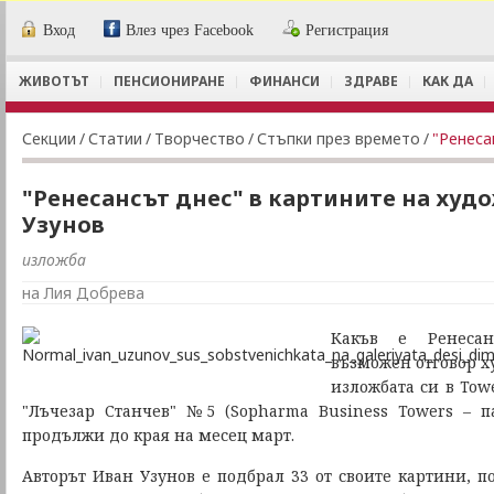
Вход
Влез чрез Facebook
Регистрация
ЖИВОТЪТ
ПЕНСИОНИРАНЕ
ФИНАНСИ
ЗДРАВЕ
КАК ДА
Секции
/
Статии
/
Творчество
/
Стъпки през времето
/
"Ренеса
"Ренесансът днес" в картините на худ
Узунов
изложба
на Лия Добрева
Какъв е Ренеса
възможен отговор х
изложбата си в Towe
"Лъчезар Станчев" №5 (Sopharma Business Towers – п
продължи до края на месец март.
Авторът Иван Узунов е подбрал 33 от своите картини, п