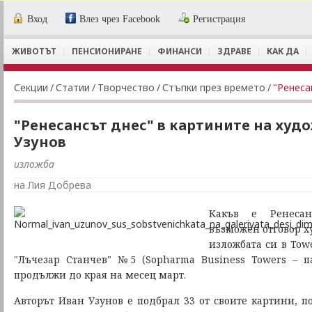
Вход
Влез чрез Facebook
Регистрация
ЖИВОТЪТ
ПЕНСИОНИРАНЕ
ФИНАНСИ
ЗДРАВЕ
КАК ДА
Секции
/
Статии
/
Творчество
/
Стъпки през времето
/
"Ренеса
"Ренесансът днес" в картините на худ
Узунов
изложба
на Лия Добрева
Какъв е Ренеса
възможен отговор х
изложбата си в Towe
"Лъчезар Станчев" №5 (Sopharma Business Towers – п
продължи до края на месец март.
Авторът Иван Узунов е подбрал 33 от своите картини, п