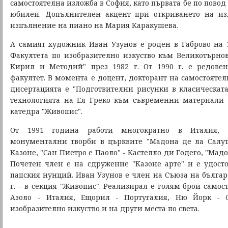
самостоятелна изложба в София, като първата бе по пово
юбилей. Допълнителен акцент при откриването на из
изпълнение на пиано на Мария Каракушева.
А
самият художник Иван Узунов е роден в Габрово на 
Факултета по изобразително изкуство към Великотърновс
Кирил и Методий" през 1982 г. От 1990 г. е редове
факултет. В момента е доцент, докторант на самостоятел
дисертацията е "Подготвителни рисунки в класическат
технологията на Ел Греко към съвременни материали 
катедра "Живопис".
От 1991 година работи многократно в Италия, 
монументални творби в църквите "Мадона де ла Салуте
Казоне, "Сан Пиетро е Паоло" - Кастелло ди Годего, "Мад
Почетен член е на сдружение "Казоне арте" и е удосто
папския нунций. Иван Узунов е член на Съюза на българ
г. – в секция "Живопис". Реализирал е голям брой самос
Азоло - Италия, Ещорил - Португалия, Ню Йорк - С
изобразително изкуство и на други места по света.