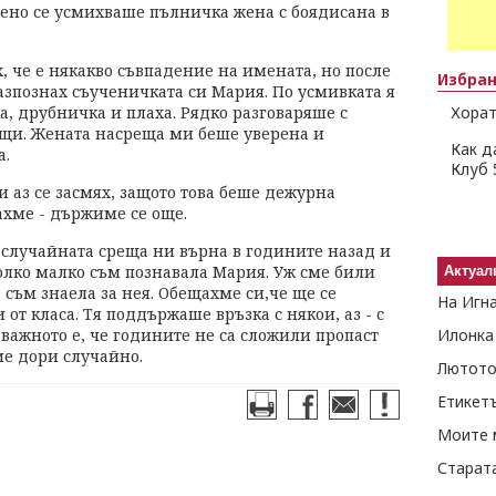
ерено се усмихваше пълничка жена с боядисана в
, че е някакво съвпадение на имената, но после
Избра
азпознах съученичката си Мария. По усмивката я
а, друбничка и плаха. Рядко разговаряше с
Хорат
ъщи. Жената насреща ми беше уверена и
Как д
а.
Клуб 
 и аз се засмях, защото това беше дежурна
вахме - държиме се още.
о случайната среща ни върна в годините назад и
колко малко съм познавала Мария. Уж сме били
Актуал
 съм знаела за нея. Обещахме си,че ще се
На Игн
 от класа. Тя поддържаше връзка с някои, аз - с
 важното е, че годините не са сложили пропаст
Илонка
ме дори случайно.
Лютото
Етикет
Моите 
Старат