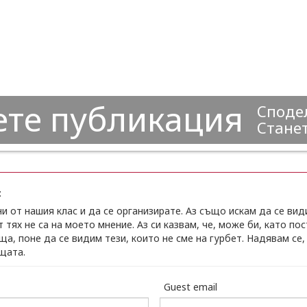
ете публикация
Сподел
Станет
:
и от нашия клас и да се организирате. Аз също искам да се ви
 тях не са на моето мнение. Аз си казвам, че, може би, като по
ща, поне да се видим тези, които не сме на гурбет. Надявам се,
щата.
Guest email