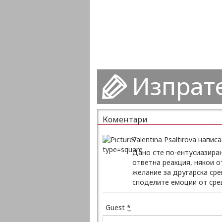
Изпрат
Коментари
Valentina Psaltirova написа
Дано сте по-ентусиазиран
ответна реакция, някои от
желание за другарска сре
споделите емоции от сре
Guest
*