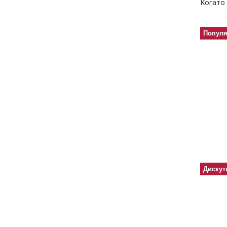
Когато 
Попул
Дискут