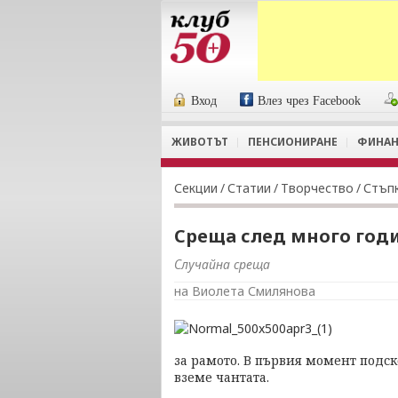
Вход
Влез чрез Facebook
ЖИВОТЪТ
ПЕНСИОНИРАНЕ
ФИНАН
Секции
/
Статии
/
Творчество
/
Стъпк
Среща след много год
Случайна среща
на Виолета Смилянова
за рамото. В първия момент подск
вземе чантата.