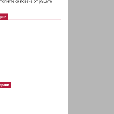
топките са повече от ръцете
ярни
ирани