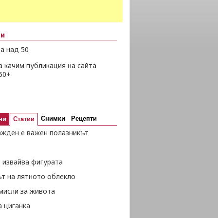
ни
а над 50
а качим публикация на сайта
50+
Снимки
Рецепти
ни
Статии
ажден е важен полазникът
 извайва фигурата
ът на лятното облекло
мисли за живота
а циганка