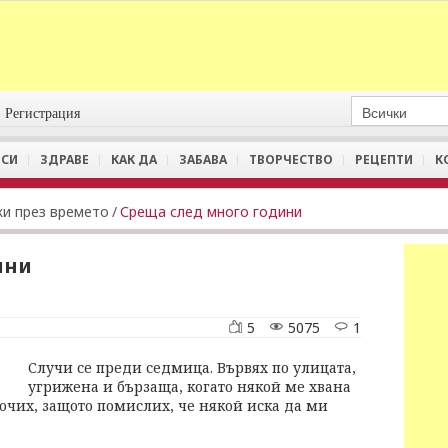
Регистрация
СИ
ЗДРАВЕ
КАК ДА
ЗАБАВА
ТВОРЧЕСТВО
РЕЦЕПТИ
К
и през времето
/
Среща след много години
ини
5
5075
1
Случи се преди седмица. Вървях по улицата,
угрижена и бързаща, когато някой ме хвана
очих, защото помислих, че някой иска да ми