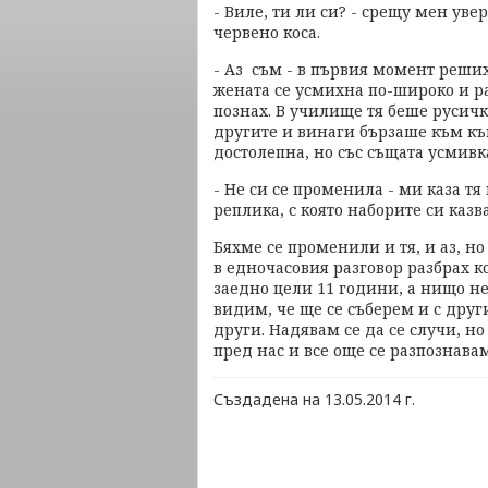
- Виле, ти ли си? - срещу мен ув
червено коса.
- Аз съм - в първия момент реших
жената се усмихна по-широко и р
познах. В училище тя беше русичк
другите и винаги бързаше към к
достолепна, но със същата усмивк
- Не си се променила - ми каза тя
реплика, с която наборите си каз
Бяхме се променили и тя, и аз, н
в едночасовия разговор разбрах 
заедно цели 11 години, а нищо не
видим, че ще се съберем и с други
други. Надявам се да се случи, но
пред нас и все още се разпознава
Създадена на 13.05.2014 г.