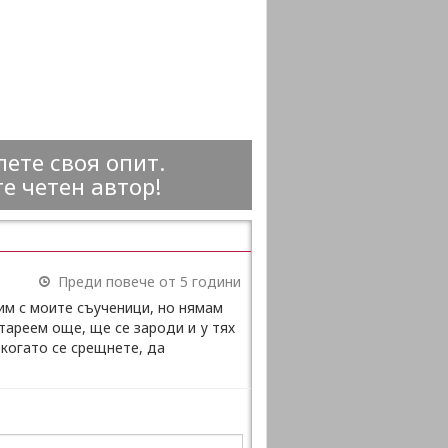
ете своя опит.
е четен автор!
Преди повече от 5 години
дим с моите съученици, но нямам
стареем още, ще се зароди и у тях
 когато се срещнете, да