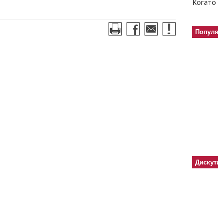
Когато 
Попул
Дискут