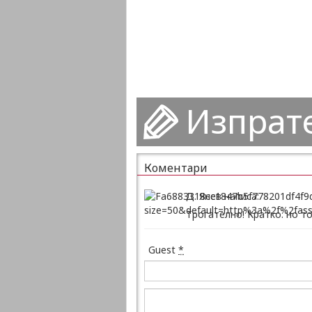
Изпрат
Коментари
Д. Янев написа:
Трогателно! Кратко. но т
Guest
*