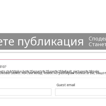
ете публикация
Сподел
Станет
олкова силно. Аз съм млад човек но разбирам болката Ви, защот
Guest email