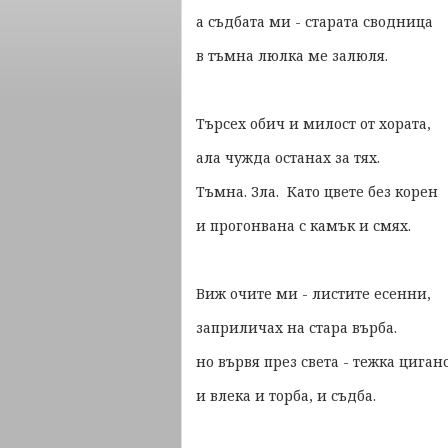
а съдбата ми - старата сводница
в тъмна люлка ме залюля.
Търсех обич и милост от хората,
ала чужда останах за тях.
Тъмна. Зла. Като цвете без корен
и прогонвана с камък и смях.
Виж очите ми - листите есенни,
заприличах на стара върба.
но вървя през света - тежка циган
и влека и торба, и съдба.