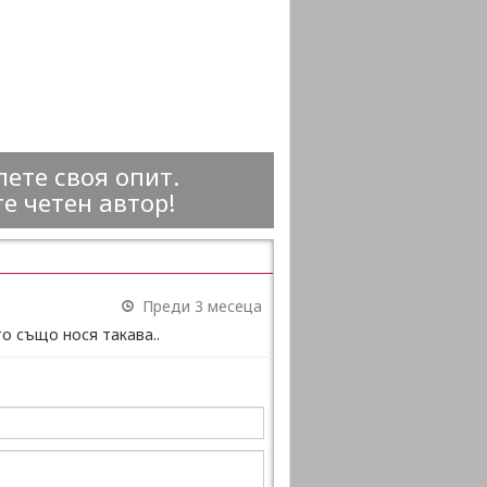
ете своя опит.
е четен автор!
Преди 3 месеца
о също нося такава..