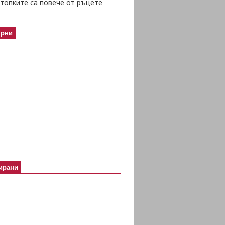
топките са повече от ръцете
ярни
ирани