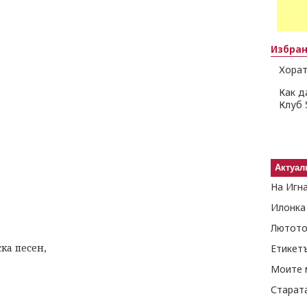
Избра
Хорат
Как д
Клуб 
Актуал
На Игн
Илонка
Лютото
ска песен,
Етикет
Моите 
Старат