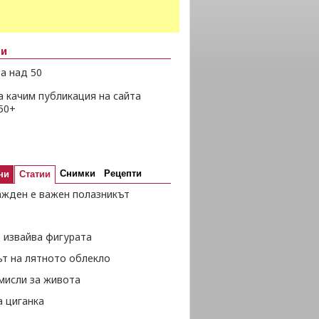
ни
а над 50
а качим публикация на сайта
50+
Снимки
Рецепти
ни
Статии
ажден е важен полазникът
 извайва фигурата
ът на лятното облекло
мисли за живота
а циганка