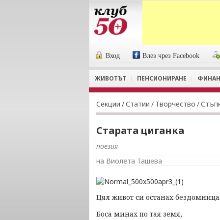
Вход
Влез чрез Facebook
ЖИВОТЪТ
ПЕНСИОНИРАНЕ
ФИНАН
Секции
/
Статии
/
Творчество
/
Стъпк
Старата циганка
поезия
на Виолета Ташева
Цял живот си останах бездомница
Боса минах по тая земя,