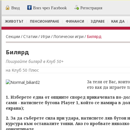
Вход
Влез чрез Facebook
Регистрация
ЖИВОТЪТ
ПЕНСИОНИРАНЕ
ФИНАНСИ
ЗДРАВЕ
КАК ДА
Секции
/
Статии
/
Игри
/
Логически игри
/
Билярд
Билярд
Поиграйте билярд в Клуб 50+
на Клуб 50 Плюс
За тези от Вас, коит
ето как да играете т
1. Изберете една от опциите според прикачената по-дол
сами - натиснете бутона Player 1, който се намира в до
екрана);
2. За да съберете сила при удара, натиснете ляв бутон 
курсура към останалите топки. Ако го пробвате няколко
ориентирате.