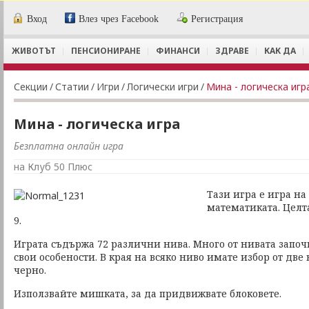
Вход
Влез чрез Facebook
Регистрация
ЖИВОТЪТ
ПЕНСИОНИРАНЕ
ФИНАНСИ
ЗДРАВЕ
КАК ДА
Секции
/
Статии
/
Игри
/
Логически игри
/
Мина - логическа игр
Мина - логическа игра
Безплатна онлайн игра
на Клуб 50 Плюс
Тази игра е игра на
математиката. Целт
9.
Играта съдържа 72 различни нива. Много от нивата започв
свои особености. В края на всяко ниво имате избор от две
черно.
Използвайте мишката, за да придвижвате блоковете.