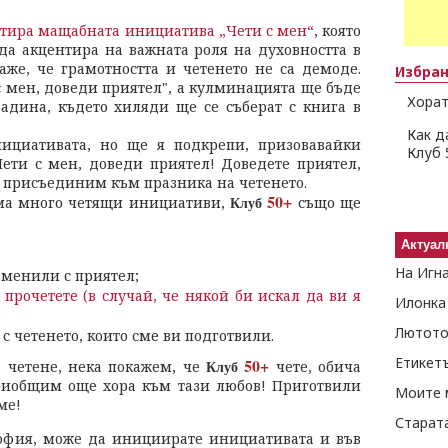
ртира мащабната инициатива „Чети с мен“
, която
да акцентира на важната роля на духовността в
же, че грамотността и четенето не са демоде.
Избра
с мен, доведи приятел", а кулминацията ще бъде
Хорат
радина, където хиляди ще се съберат с книга в
Как д
ициативата, но ще я подкрепи, призовавайки
Клуб 
Чети с мен, доведи приятел! Доведете приятел,
 се присъединим към празника на четенето.
50+
Клуб
има много четящи инициативи,
също ще
Актуал
На Игн
зменили с приятел;
 прочетете (в случай, че някой би искал да ви я
Илонка
Лютото
 с четенето, които сме ви подготвили.
Етикет
50+
Клуб
о четене, нека покажем, че
чете, обича
приобщим още хора към тази любов! Приготвили
Моите 
ме!
Старат
 София, може да инициирате инициативата и във