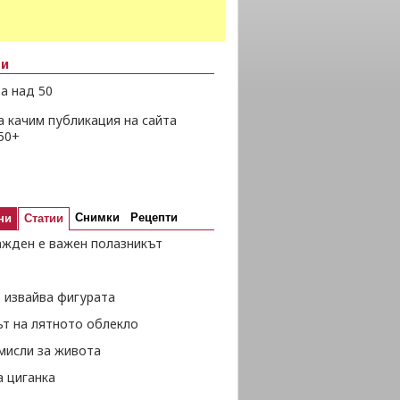
ни
а над 50
а качим публикация на сайта
50+
Снимки
Рецепти
ни
Статии
ажден е важен полазникът
 извайва фигурата
ът на лятното облекло
мисли за живота
а циганка