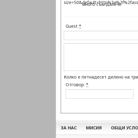
много съм далече
Guest
*
Колко е петнадесет делено на тр
Отговор:
*
ЗА НАС
МИСИЯ
ОБЩИ УСЛО