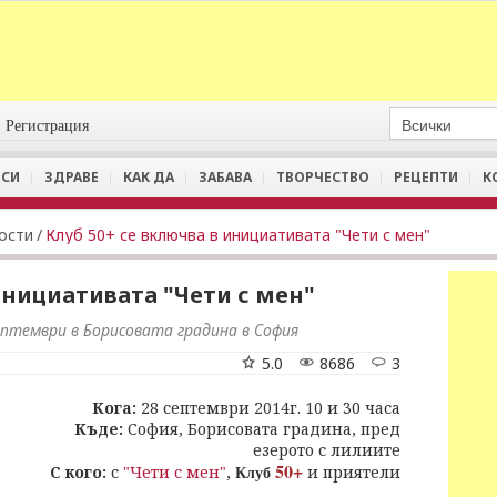
Регистрация
СИ
ЗДРАВЕ
КАК ДА
ЗАБАВА
ТВОРЧЕСТВО
РЕЦЕПТИ
К
ости
/
Клуб 50+ се включва в инициативата "Чети с мен"
инициативата "Чети с мен"
септември в Борисовата градина в София
5.0
8686
3
Кога:
28 септември 2014г. 10 и 30 часа
Къде:
София, Борисовата градина, пред
езерото с лилиите
50+
Клуб
С кого:
с
"Чети с мен"
,
и приятели