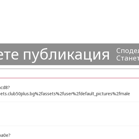
ете публикация
Сподел
Станет