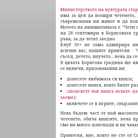
Министерството на културата ста
има за цел да поощри четенето, 
съвременния ни живот и да пока
Мотото на инициативата е "Чети 
на 28 септември в Борисовата г
ръка, за да четат заедно.
Клуб 50+ не само адмирира ин
всички вас, нашите приятели - 
съсед, детето, внучето... нека да
В цялата Борисова градина ще 
се включи, призовавайки ви:
донесете любимата си книга;
донесете книга, която бихте ра
споделете коя книга искате да
заеме)
;
включете се в игрите, свързани
Нека бъдем част от най-масовот
четенето, обича книгите, нека 
сме ви много изненади и ви чака
Приятели, вие, които не сте от