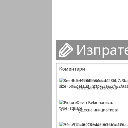
Изпрат
Коментари
keksa65 написа:
vatre sam s 2ta kraka
Nevin Bekir написа:
Чудесна инициатива!
Илия Стоилков написа: