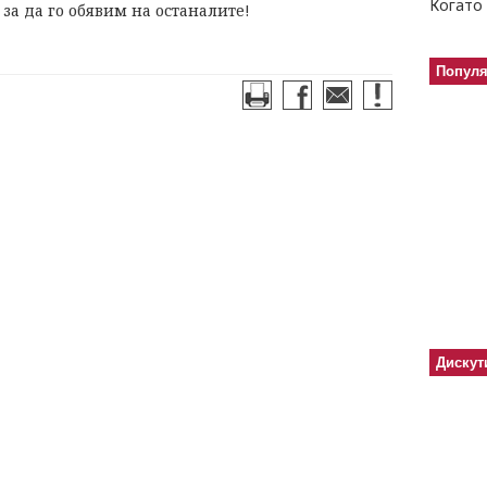
Когато 
 за да го обявим на останалите!
Попул
Дискут