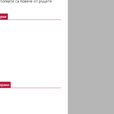
топките са повече от ръцете
ярни
ирани