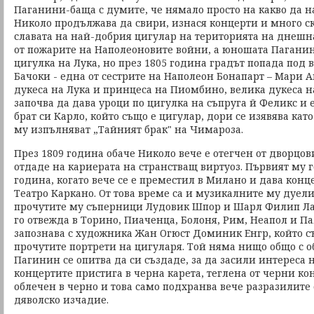
Паганини-баща с думите, че нямало просто на какво да н
Николо продължава да свири, изнася концерти и много ск
славата на най-добрия цигулар на територията на днешна
от пожарите на Наполеоновите войни, а юношата Паганин
цигулка на Лука, но през 1805 година градът попада под 
Бачоки - една от сестрите на Наполеон Бонапарт – Мари А
дукеса на Лука и принцеса на Пиомбино, велика дукеса н
започва да дава уроци по цигулка на съпруга й Феликс и
брат си Карло, който също е цигулар, дори се изявява кат
му изпълняват „Тайният брак" на Чимароза.
През 1809 година обаче Николо вече е отегчен от дворцов
отдаде на кариерата на странстващ виртуоз. Първият му г
година, когато вече се е преместил в Милано и дава конце
Театро Каркано. От това време са и музикалните му дуели
прочутите му съперници Лудовик Шпор и Шарл Филип Ла
го отвежда в Торино, Пиаченца, Болоня, Рим, Неапол и П
запознава с художника Жан Огюст Доминик Енгр, който с
прочутите портрети на цигуларя. Той няма нищо общо с о
Пагинин се опитва да си създаде, за да засили интереса н
концертите пристига в черна карета, теглена от черни ко
облечен в черно и това само подхранва вече разразилите с
дяволско изчадие.