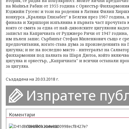
Втория, се радва на популярност. Моите лични предпочи
на Майкъл Рабин от 1955 година с Оркестър Филхармония
Юджийн Гусенс и този на родения в Латвия Филип Хиршх
конкурса „Кралица Елизабет" в Белгия през 1967 година, н
финала и Хиршхорн изпълнява в първата част прочутата 
която се смята за една от най-дяволските цигулкови каде
записът на Капричиата от Руджиеро Ричи от 1947 година, 
им пълен запис. Сърбинът Стефан Миленкович също е ср
предпочитания, когато става дума за произведенията на 
цигулка; и не на последно място - интегралът на Салвато
филхармония под палката на Шарл Дютоа, който включва 
цигулка и оркестър, „Капричиата" и всички останали пр
за цигулка.
Създадена на 20.03.2018 г.
Изпратете пуб
Коментари
Панайот написа: