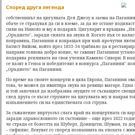
Според друга легенда
собственикът на цигулката Дел Джезу я заема на Паганин
обаче се страхувал да си я вземе, за да не остане подвлас
сили на Николо и му я подарил. Цигуларят я кръщава „И
„Оръдието", заради силата на звука й. Когато пък се налаг
поправяна, Паганини я изпращал при най-прочутия лютие
Батист Вийом, който през 1833-34 трябвало да я реставрир
направи толкова добро копие, че самият Паганини установ
подарява репликата на своя ученик Камило Сивори. В на
се пазят в Геноа и победителят в конкурса „Паганини" по
„Оръдието" на Паганини.
По време на своите концерти в цяла Европа, Паганини ом
това, че можел да имитира звука на ревящо магаре. Една
и той започнал да изобразява звуците от съскащите свещи
след друга се късат струните на цигулката му и накрая т
изпълнението си на единствената сол струна.
За съжаление виртуозът слага край на концертната си кар
заради здравословното си състояние – още през 1822 годи
че страда от болестта на Шуберт, Доницети, Шуман, та д
– сифилис. Лекуват го според познанията на епохата с жи