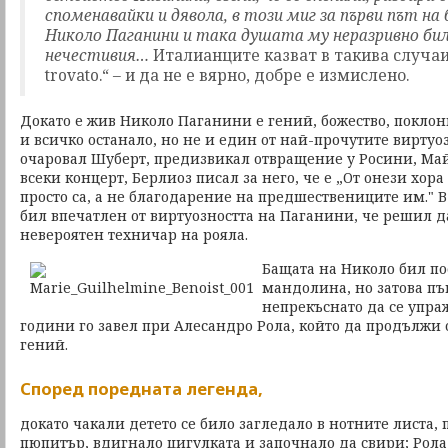
споменавайки и дявола, в този миг за първи път на
Николо Паганини и така душата му неразривно бил
нечестивия…
Италианците казват в такива случаи „
trovato.“ – и да не е вярно, добре е измислено.
Докато е жив Николо Паганини е гений, божество, поклон
и всичко останало, но не и един от най-прочутите виртуо
очаровал Шуберт, предизвикал отвращение у Росини, Май
всеки концерт, Берлиоз писал за него, че е „От онези хора
просто са, а не благодарение на предшествениците им." 
бил впечатлен от виртуозността на Паганини, че решил д
невероятен техничар на рояла.
Бащата на Николо бил по
мандолина, но затова пъ
непрекъснато да се упраж
години го завел при Алесандро Рола, който да продължи
гений.
Според поредната легенда,
докато чакали детето се било загледало в нотните листа,
пюпитър, вдигнало цигулката и започнало да свири; Рола 