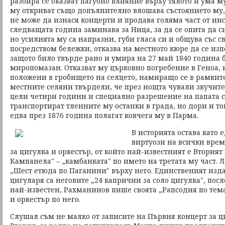
разбира се оказват пагубно влияние върху тялото и ума му
му откриват също допълнително влошава състоянието му,
не може да изнася концерти и продава голяма част от инс
следващата година заминава за Ница, за да се опита да с
но усилията му са напразни, губи гласа си и общува със с
посредством бележки, отказва на местното кюре да се изп
защото било твърде рано и умира на 27 май 1840 година 
миропомазан. Отказват му църковно погребение в Геноа, 
положени в гробището на селцето, намиращо се в рамкит
местните селяни твърдели, че през нощта чували звучите
цели четири години и специално разрешение на папата с
транспортират тленните му останки в града, но дори и тог
едва през 1876 година полагат ковчега му в Парма.
В историята остава като 
виртуози на всички врем
за цигулка и оркестър, от който най-известният е Вторият
Кампанела" – „камбанката" по името на третата му част. 
„Шест етюда по Паганини" върху него. Единственият изд
цигуларя са неговите „24 капричии за соло цигулка", пос
най-известен, Рахманинов пише своята „Рапсодия по тем
и оркестър по него.
Слушал съм не малко от записите на Първия концерт за ци