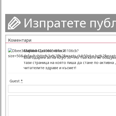
Изпратете пуб
Коментари
Марина Цекова написа:
Благодаря и аз на Клуб 50+!Но тъй като не общув
тази страница на която пиша да стане по-активна 
читателите-здраве и късмет!
Guest
*