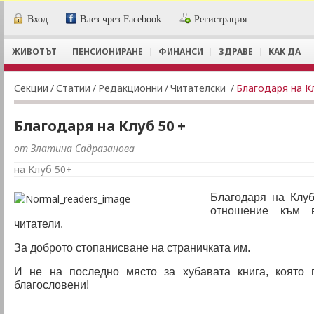
Вход
Влез чрез Facebook
Регистрация
ЖИВОТЪТ
ПЕНСИОНИРАНЕ
ФИНАНСИ
ЗДРАВЕ
КАК ДА
Секции
/
Статии
/
Редакционни
/
Читателски
/
Благодаря на К
Благодаря на Клуб 50 +
от Златина Садразанова
на Клуб 50+
Благодаря на Кл
отношение към 
читатели.
За доброто стопанисване на страничката им.
И не на последно място
за хубавата книга, която 
благословени!