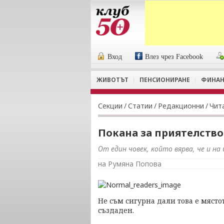
Вход
Влез чрез Facebook
ЖИВОТЪТ
ПЕНСИОНИРАНЕ
ФИНАН
Секции
/
Статии
/
Редакционни
/
Чит
Покана за приятелство
От един човек, който вярва, че и н
на Румяна Попова
Не съм сигурна дали това е мястот
създаден.