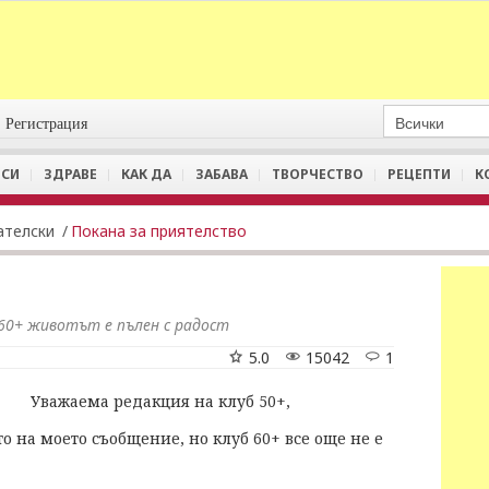
Регистрация
СИ
ЗДРАВЕ
КАК ДА
ЗАБАВА
ТВОРЧЕСТВО
РЕЦЕПТИ
К
ателски
/
Покана за приятелство
а 60+ животът е пълен с радост
5.0
15042
1
Уважаема редакция на клуб 50+,
о на моето съобщение, но клуб 60+ все още не е