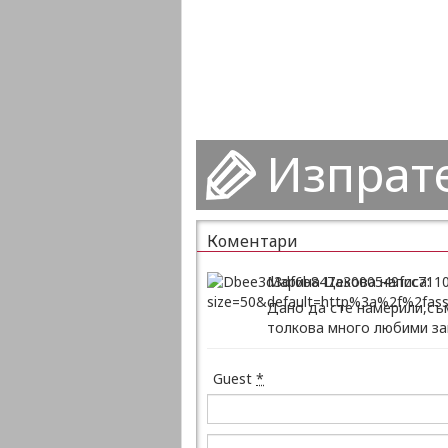
Изпрат
Коментари
Марина Цекова написа:
Дано да сте намерили,съм
толкова много любими за
Guest
*