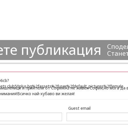
ете публикация
Сподел
Станет
ишленици и приятели от София!Аз не живея София,но мога да в
нимания!Всичко най-хубаво ви желая!
Guest email