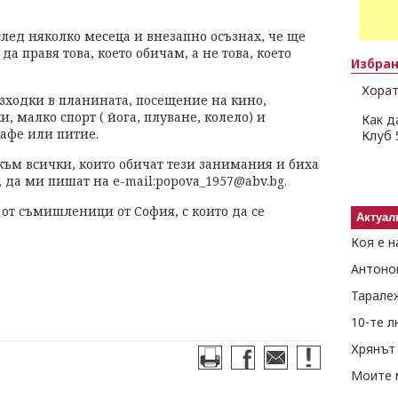
лед няколко месеца и внезапно осъзнах, че ще
да правя това, което обичам, а не това, което
Избра
Хорат
ходки в планината, посещение на кино,
, малко спорт ( йога, плуване, колело) и
Как д
кафе или питие.
Клуб 
 към всички, които обичат тези занимания и биха
 да ми пишат на е-mail:
popova_1957@abv.bg.
от съмишленици от София, с които да се
Актуал
Коя е н
Антоно
Тарале
10-те 
Хрянът 
Моите 