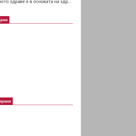
Психичното здраве е в основата на здравето изобщо
ярни
ирани