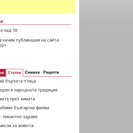
ни
а над 50
а качим публикация на сайта
50+
Снимки
Рецепти
ни
Статии
ай-бързата птица
вден в народната традиция
жите през зимата
любими български филма
- пикантно здраве
мисли за живота