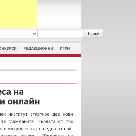
A
/
a
ОНКУРСИ
РЕДАКЦИОННИ
ИГРИ
еса на
 и онлайн
лен институт стартира две нови
 за гражданите. Първата от тях
о електронен път на една от най-
ративни услуги - “Подаване на