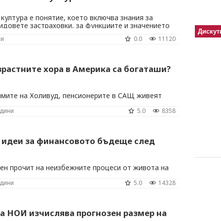
култура е понятие, което включва знания за
идовете застраховки, за функциите и значението
Дискут
 за ползата от него, за застрахователните
ни
0.0
11120
ите, които те предлагат. По-голямата част от
илища у нас нямат сключена застраховка ...
зрастните хора в Америка са богаташи?
илмите на Холивуд, пенсионерите в САЩ живеят
богатите хора в България. Така ли е наистина
одини
5.0
8358
 идеи за финансовото бъдеще след
ен прочит на неизбежните процеси от живота на
 възраст
одини
5.0
14328
на НОИ изчислява прогнозен размер на