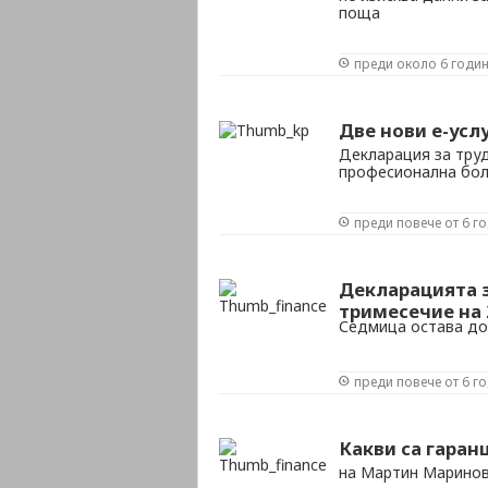
поща
преди около 6 годи
Две нови е-усл
Декларация за труд
професионална бол
преди повече от 6 г
Декларацията 
тримесечие на 2
Седмица остава до
преди повече от 6 г
Какви са гаран
на Мартин Марино