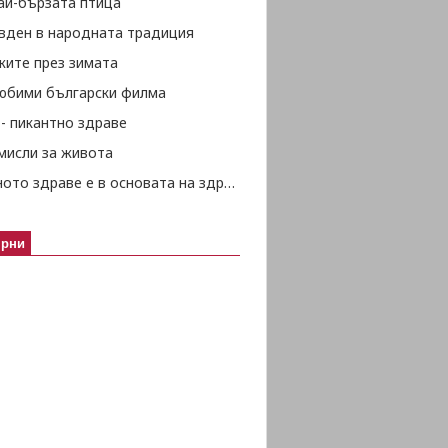
ай-бързата птица
вден в народната традиция
жите през зимата
любими български филма
- пикантно здраве
мисли за живота
Психичното здраве е в основата на здравето изобщо
ярни