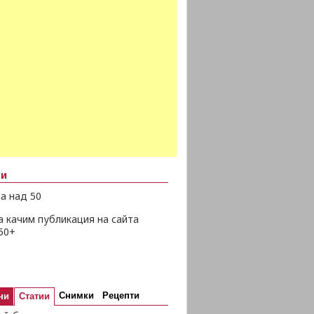
ни
а над 50
а качим публикация на сайта
50+
Снимки
Рецепти
ни
Статии