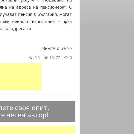
яна на адреса на пенсионера”. С
лучават пенсия в България, могат
ърши нейното изплащане – чрез
а на адреса си.
Вижте още >>
0.0
16477
0
ете своя опит.
е четен автор!