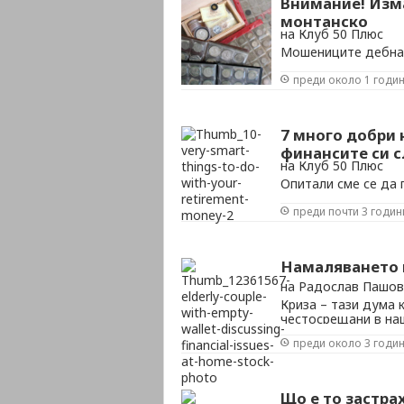
Внимание! Изм
монтанско
на Клуб 50 Плюс
Мошениците дебнат
съобщава Нова Те
преди около 1 годи
7 много добри 
финансите си 
на Клуб 50 Плюс
Опитали сме се да
приложение за голя
преди почти 3 годин
максимално полезн
Намаляването 
на Радослав Пашов
Криза – тази дума 
честосрещани в на
че повече от полов
преди около 3 годи
негативните ѝ ефект
остава? Изходите са
Що е то застра