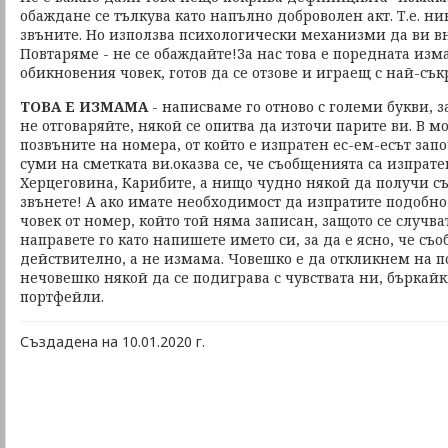
обаждане се тълкува като напълно доброволен акт. Т.е. ни
звъните. Но използва психологически механизми да ви в
Повтаряме - не се обаждайте!За нас това е поредната изм
обикновения човек, готов да се отзове и играещ с най-сък
ТОВА Е ИЗМАМА
- написваме го отново с големи букви, за
не отговаряйте, някой се опитва да източи парите ви. В м
позвъните на номера, от който е изпратен ес-ем-есът запо
суми на сметката ви.оказва се, че съобщенията са изпрате
Херцеговина, Карибите, а нищо чудно някой да получи съ
звънете! А ако имате необходимост да изпратите подобн
човек от номер, който той няма записан, защото се случва
направете го като напишете името си, за да е ясно, че съ
действително, а не измама. Човешко е да откликнем на п
нечовешко някой да се подиграва с чувствата ни, бъркай
портфейли.
Създадена на 10.01.2020 г.