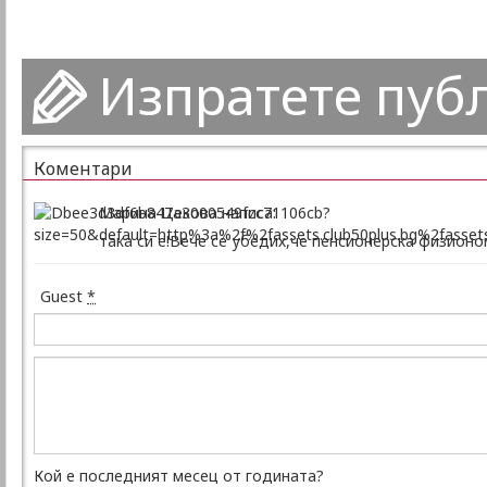
Изпратете пуб
Коментари
Марина Цекова написа:
така си е!Вече се убедих,че пенсионерска физион
Guest
*
Кой е последният месец от годината?