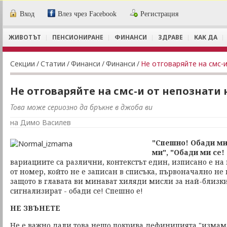
Вход
Влез чрез Facebook
Регистрация
ЖИВОТЪТ
ПЕНСИОНИРАНЕ
ФИНАНСИ
ЗДРАВЕ
КАК ДА
Секции
/
Статии
/
Финанси
/
Финанси
/
Не отговаряйте на смс-
Не отговаряйте на смс-и от непознати
Това може сериозно да бръкне в джоба ви
на Димо Василев
"Спешно! Обади ми 
ми",
"Обади ми се!
вариациите са различни, контекстът един, изписано е на 
от номер, който не е записан в списъка, първоначално не
защото в главата ви минават хиляди мисли за най-близки
сигнализират - обади се! Спешно е!
НЕ ЗВЪНЕТЕ
Не е важно дали това нещо покрива дефиницията "измам