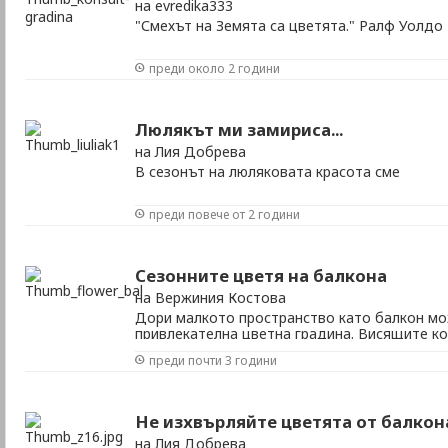
на evredika333
"Смехът на Земята са цветята." Ралф Уолдо
преди около 2 години
Люлякът ми замириса...
на Лия Добрева
В сезонът на люляковата красота сме
преди повече от 2 години
Сезонните цветя на балкона
на Вержиния Костова
Дори малкото пространство като балкон мо
привлекателна цветна градина. Висящите к
изобилна растителност намаляват ефекта н
преди почти 3 години
увивните и катерливи сезонни могат да тра
Ако на балкона ни има достатъчно пространст
Не изхвърляйте цветята от балкон
на Лия Добрева