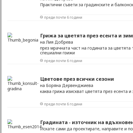
Практични съвети за градинските и балконс
преди почти 6 години
Грижа за цветята през есента и зи
на Лия Добрева
през мрачната част на годината за цветята 
специални грижи
преди почти 6 години
Цветове през всички сезони
на Боряна Дервенджиева
каква грижа изискват цветята през есента и
преди почти 6 години
Градината - източник на вдъхнове
Искате сами да проектиратe, направите и п