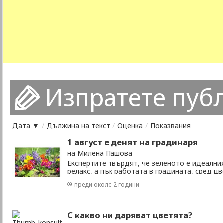
Изпратете пуб
Дата ▼
/
Дължина на текст
/
Оценка
/
Показвания
1 август е денят на градинаря
на Милена Пашова
Експертите твърдят, че зеленото е идеални
релакс, а пък работата в градината, сред ц
отгледаните зеленчуци, буквално възражда
преди около 2 години
благотворно, както на духа, така и на тяло
градината е да избягаме от рутината на еже
С какво ни даряват цветята?