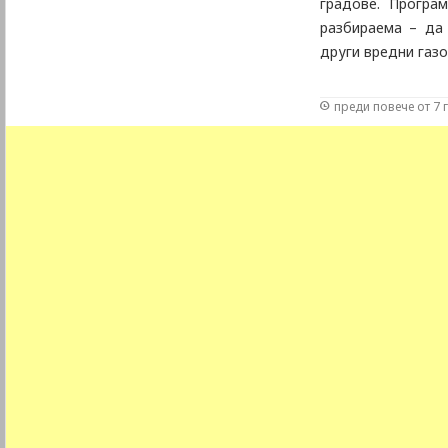
градове. Програ
разбираема – да 
други вредни газо
преди повече от 7 