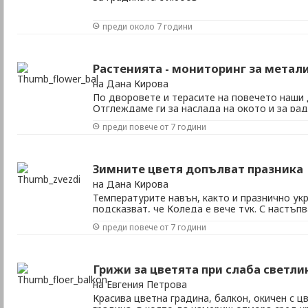
преди около 7 години
Растенията - мониторинг за метал
на Дана Кирова
По дворовете и терасите на повечето наши
Отглеждаме ги за наслада на окото и за рад
Напоследък обаче в много западноевропейс
преди повече от 7 години
саксии с цветя на най-странни места – по п
заводи. При това растения, които трудно мож
Зимните цветя допълват празника
на Дана Кирова
Температурите навън, както и празнично ук
подсказват, че Коледа е вече тук. С настъп
иначе светлината навън намалява, зеленина
преди повече от 7 години
кафяви цветове и оголва дърветата. Цветов
повечето растения навън окапват около ноемв
Грижи за цветята при слаба светли
на Евгения Петрова
Красива цветна градина, балкон, окичен с ц