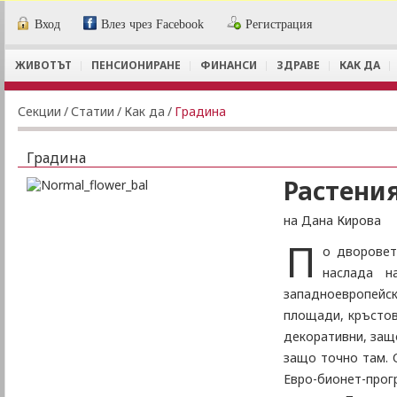
Вход
Влез чрез Facebook
Регистрация
ЖИВОТЪТ
ПЕНСИОНИРАНЕ
ФИНАНСИ
ЗДРАВЕ
КАК ДА
Секции
/
Статии
/
Как да
/
Градина
Градина
Растения
на Дана Кирова
П
о дворовет
наслада н
западноевропейс
площади, кръстов
декоративни, защ
защо точно там. 
Евро-бионет-про