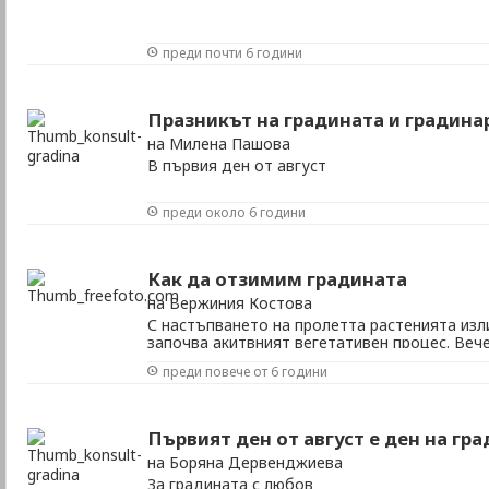
преди почти 6 години
Празникът на градината и градина
на Милена Пашова
В първия ден от август
преди около 6 години
Как да отзимим градината
на Вeржиния Костова
С настъпването на пролетта растенията изл
започва акитвният вегетативен процес. Веч
трябва да се отзимят и да започне интензи
преди повече от 6 години
Първата стъпка след като мине времето на 
юките да се отвържат. Тъй като през зимата с
Първият ден от август е ден на гр
на Боряна Дервенджиева
За градината с любов