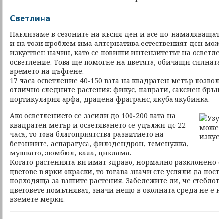
Светлина
Навлизаме в сезоните на късия ден и все по-намаляващат
и на този проблем има алтернатива.естественият ден мо
изкуствен начин, като се повиши интензитетът на осветл
осветление. Това ще помогне на цветята, обичащи силнат
времето на цъфтене.
17 часа осветление 40-150 вата на квадратен метър позвол
отлично следните растения: фикус, папрати, саксиен бръ
портикулария арфа, драцена фрагранс, якуба якубинка.
Ако осветлението се засили до 100-200 вата на
квадратен метър и осветяването се удължи до 22
часа, то това благоприятства развитието на
бегониите, аспарагуса, филодендрон, теменужка,
мушкато, зюмбюл, кала, циклама.
Когато растенията ви имат здраво, нормално разклонено с
цветове в ярки окраски, то тогава значи сте успяли да пос
подходяща за вашите растения. Забележите ли, че стебло
цветовете помътняват, значи нещо в околната среда не е 
вземете мерки.