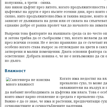
полусянка, а трети - сянка.
Ако някои цъфтят през лятото, когато продължителността н
цъфтежът на други е през късите есенни дни, през които 
силно, нито продължително.Има и такива видове, които 
зависят от дължината на деня или от силата на слънчеват
еднакво добре от ранна пролет чак до началото на зимата
Въпреки това факторите на външната среда са по-често 
и затова трябва да се съобразим с тях, когато желаем да
през всички сезони. Не е лесно правилно да се съчетаят 
особено когато става въпрос за отглеждане на цветя в сак
затворени и малки помещения. Двата основни фактора са
осветление. Добрата новина е, че не е невъзможно да си 
по-дълго.
Влажност
Когато има недостиг на в
прекалено сухо, то може д
овлажнители на въздух и 
да набавят необходимата за цъфтежа им влага. Това е ос
които имат парно отопление и средата е прекалено суха.
Важно е да се знае, че има и растения, предпочитащи сухи
сочнолистните и сочностъблените разтения.