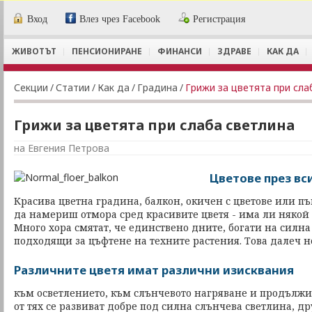
Вход
Влез чрез Facebook
Регистрация
ЖИВОТЪТ
ПЕНСИОНИРАНЕ
ФИНАНСИ
ЗДРАВЕ
КАК ДА
Секции
/
Статии
/
Как да
/
Градина
/
Грижи за цветята при сла
Грижи за цветята при слаба светлина
на Евгения Петрова
Цветове през вс
Красива цветна градина, балкон, окичен с цветове или пъ
да намериш отмора сред красивите цветя - има ли някой к
Много хора смятат, че единствено дните, богати на силна
подходящи за цъфтене на техните растения. Това далеч не
Различните цветя имат различни изисквания
към осветлението, към слънчевото нагряване и продължи
от тях се развиват добре под силна слънчева светлина, д