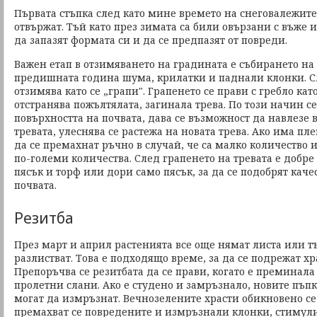
Първата стъпка след като мине времето на снеговалежите 
отвържат. Тъй като през зимата са били овързани с въже 
да запазят формата си и да се предпазят от повреди.
Важен етап в отзимяването на градината е събирането на 
предишната година шума, крилатки и паднали клонки. Сл
отзимява като се „грапи". Грапенето се прави с гребло кат
отстранява пожълтялата, загинала трева. По този начин с
повърхността на почвата, дава се възможност да навлезе 
тревата, улеснява се растежа на новата трева. Ако има пле
да се премахнат ръчно в случай, че са малко количество и
по-големи количества. След грапенето на тревата е добре 
пясък и торф или дори само пясък, за да се подобрят каче
почвата.
Резитба
През март и април растенията все още нямат листа или тъ
разлистват. Това е подходящо време, за да се подрежат хр
Препоръчва се резитбата да се прави, когато е преминала
пролетни слани. Ако е студено и замръзнало, новите пъпки
могат да измръзнат. Вечнозелените храсти обикновено се
премахват се повредените и измръзнали клонки, стимули