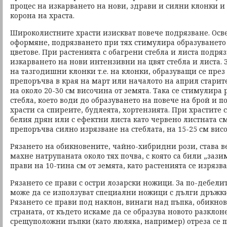
процес на изкарването на нови, здрави и силни клонки и
корона на храста.
Широколистните храсти изискват повече подрязване. Осве
оформяне, подрязването при тях стимулира образуванет
цветове. При растенията с обагрени стебла и листа подря
изкарването на нови интензивни на цвят стебла и листа. З
на тазгодишни клонки т.е. на клонки, образуващи се през
препоръчва в края на март или началото на април старите
на около 20-30 см височина от земята. Така се стимулира 
стебла, което води до образуването на повече на брой и п
храсти са спиреите, будлеята, хортензията. При храстите 
белия дрян или с ефектни листа като червено листната с
препоръчва силно изрязване на стеблата, на 15-25 см висо
Рязането на обикновените, чайно-хибридни рози, става ве
махне натрупаната около тях почва, с която са били „зази
прави на 10-тина см от земята, като растенията се изрязва
Рязането се прави с остри лозарски ножици. За по-дебел
може да се използуват специални ножици с дълги дръжки
Рязането се прави под наклон, винаги над пъпка, обикно
страната, от където искаме да се образува новото разклон
срещуположни пъпки (като люляка, например) отреза се 