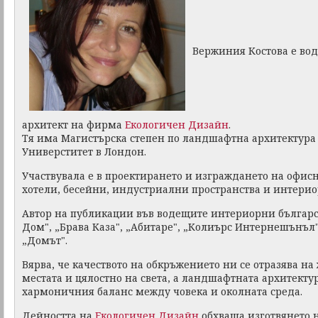
Вержиния Костова е в
архитект на фирма
Екологичен Дизайн
.
Тя има Магистърска степен по ландшафтна архитектура
Универститет в Лондон.
Участвувала е в проектирането и изграждането на офисн
хотели, бесейни, индустриални пространства и интерио
Автор на публикации във водещите интериорни българс
Дом", „Брава Каза", „Абитаре", „Колиърс Интернешънъл
„Домът".
Вярва, че качеството на обкръжението ни се отразява на 
местата и цялостно на света, а ландшафтната архитекту
хармоничния баланс между човека и околната среда.
Дейността на
Екологичен Дизайн
обхваща изготвянето 