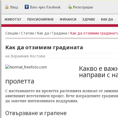
Вход
Влез чрез Facebook
Регистрация
ЖИВОТЪТ
ПЕНСИОНИРАНЕ
ФИНАНСИ
ЗДРАВЕ
КАК ДА
Секции
/
Статии
/
Как да
/
Градина
/
Как да отзимим градинат
Как да отзимим градината
на Вeржиния Костова
Какво е важн
направи с н
пролетта
С настъпването на пролетта растенията излизат от зимни
акитвният вегетативен процес. Вече изградените градини
да започне интензивната поддръжка.
Отвързване и грапене