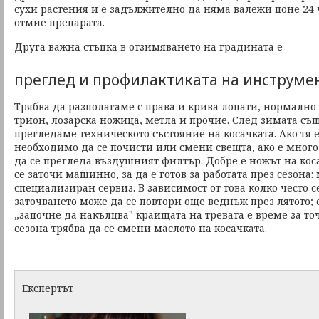
сухи растения и е задължително да няма валежи поне 24 ч
отмие препарата.
Друга важна стъпка в отзимяването на градината е
преглед и профилактиката на инструме
Трябва да разполагаме с права и крива лопати, нормално 
трион, лозарска ножица, метла и прочие. След зимата същ
прегледаме техническото състояние на косачката. Ако тя е
необходимо да се почисти или смени свещта, ако е много
да се прегледа въздушният филтър. Добре е ножът на коса
се заточи машинно, за да е готов за работата през сезона: 
специализиран сервиз. В зависимост от това колко често 
заточването може да се повтори още веднъж през лятото; 
„започне да накълцва" краищата на тревата е време за то
сезона трябва да се смени маслото на косачката.
Експертът