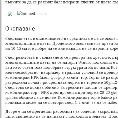
пъпките за да се развият балансирани клонки от двете пъ
Окопаване
Следващ етап в отзимяването на градината е да се окопая
многогодишните цветя. Пролетното окопаване се прави н
на 10-15 см и е добре да се внимава да не се наранят кор
След резитбата и окопаването се препоръчва храстите, дъ
многогодишните цветя да се наторят. Много подходящ е п
тъй като освен това подобрява структурата на почвата. Ко
нецелесъобразно (например в градски условия) се препор
комбиниран NPK (азот-фосфор-калий) тор. Торът се разп
разрохкана почва при средната норма на торене е 50g/m2 
След това се полива обилно. За тревните площи се препо
комбиниран тор – NPK през пролетта при норма 20-25 g/m2
трябва обилно да се полее. Комбинираният тор е бавно ра
поливката може да се повтори след 1-2 дни, за да се избе
Добре е да се прегледат растенията за болести: акари, в
др. и съответно да се напръкат с подходящ препарат. Пръ