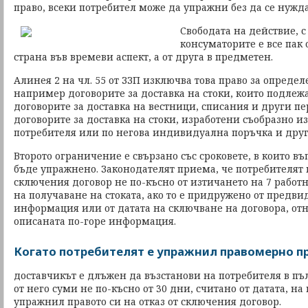
право, всеки потребител може да упражни без да се нужда
Свободата на действие, с
консуматорите е все пак
страна във времеви аспект, а от друга в предметен.
Алинея 2 на чл. 55 от ЗЗП изключва това право за опреде
например договорите за доставка на стоки, които подлежа
договорите за доставка на вестници, списания и други 
договорите за доставка на стоки, изработени съобразно и
потребителя или по негова индивидуална поръчка и друг
Второто ограничение е свързано със сроковете, в които в
бъде упражнено. Законодателят приема, че потребителят 
сключения договор не по-късно от изтичането на 7 работн
на получаване на стоката, ако то е придружено от предви
информация или от датата на сключване на договора, отн
описаната по-горе информация.
Когато потребителят е упражнил правомерно пр
доставчикът е длъжен да възстанови на потребителя в пъ
от него суми не по-късно от 30 дни, считано от датата, на
упражнил правото си на отказ от сключения договор.