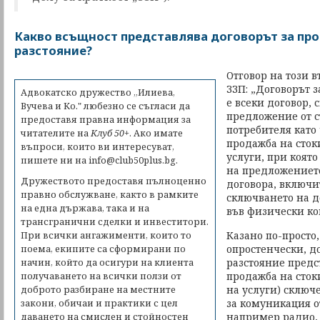
Какво всъщност представлява договорът за пр
разстояние?
Отговор на този въ
ЗЗП: „Договорът з
Адвокатско дружество „Илиева,
е всеки договор, 
Вучева и Ко." любезно се съгласи да
предложение от с
предоставя правна информация за
потребителя като 
читателите на
Клуб 50+
. Ако имате
продажба на сток
въпроси, които ви интересуват,
услуги, при която
пишете ни на
info@club50plus.bg.
на предложението
Дружеството предоставя пълноценно
договора, включи
правно обслужване, както в рамките
сключването на до
на една държава, така и на
във физически ко
трансгранични сделки и инвеститори.
Казано по-просто,
При всички ангажименти, които то
опростенчески, д
поема, екипите са сформирани по
разстояние предс
начин, който да осигури на клиента
продажба на сток
получаването на всички ползи от
на услуги) сключ
доброто разбиране на местните
за комуникация от
закони, обичаи и практики с цел
например радио, 
даването на смислен и стойностен