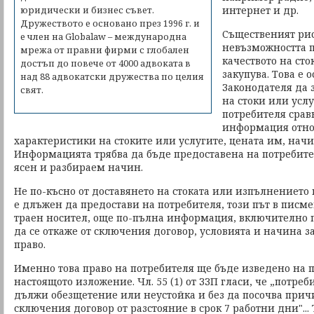
интернет и др.
юридически и бизнес съвет.
Дружеството е основано през 1996 г. и
Същественият рис
е член на Globalaw – международна
невъзможността п
мрежа от правни фирми с глобален
качеството на сто
достъп до повече от 4000 адвоката в
закупува. Това е 
над 88 адвокатски дружества по целия
Законодателя да 
свят.
на стоки или услу
потребителя срав
информация отно
характеристики на стоките или услугите, цената им, нач
Информацията трябва да бъде предоставена на потребите
ясен и разбираем начин.
Не по-късно от доставянето на стоката или изпълнението 
е длъжен да предостави на потребителя, този път в писм
траен носител, още по-пълна информация, включително п
да се откаже от сключения договор, условията и начина з
право.
Именно това право на потребителя ще бъде изведено на 
настоящото изложение. Чл. 55 (1) от ЗЗП гласи, че „потреб
дължи обезщетение или неустойка и без да посочва причи
сключения договор от разстояние в срок 7 работни дни"..