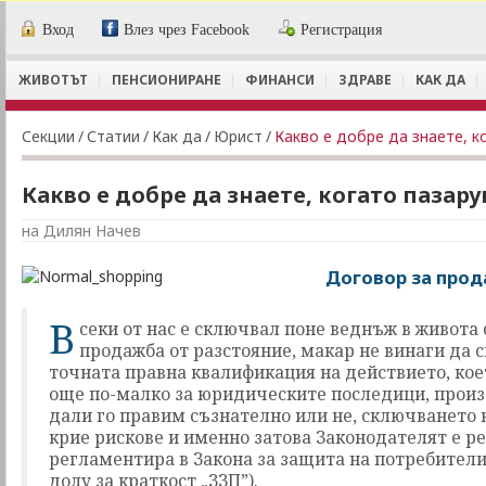
Вход
Влез чрез Facebook
Регистрация
ЖИВОТЪТ
ПЕНСИОНИРАНЕ
ФИНАНСИ
ЗДРАВЕ
КАК ДА
Секции
/
Статии
/
Как да
/
Юрист
/
Какво е добре да знаете, к
Какво е добре да знаете, когато пазар
на Дилян Начев
Договор за прод
В
секи от нас е сключвал поне веднъж в живота 
продажба от разстояние, макар не винаги да 
точната правна квалификация на действието, кое
още по-малко за юридическите последици, произ
дали го правим съзнателно или не, сключването 
крие рискове и именно затова Законодателят е р
регламентира в Закона за защита на потребители
долу за краткост „ЗЗП”).