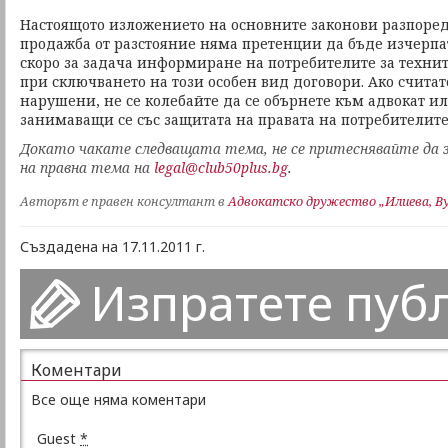
Настоящото изложението на основните законови разпоред
продажба от разстояние няма претенции да бъде изчерпат
скоро за задача информиране на потребителите за техни
при сключването на този особен вид договори. Ако считате
нарушени, не се колебайте да се обърнете към адвокат и
занимаващи се със защитата на правата на потребителите
Докато чакате следващата тема, не се притеснявайте да 
на правна тема на
legal@club50plus.bg
.
Авторът е правен консултант в
Адвокатско дружество „Илиева, Ву
Създадена на 17.11.2011 г.
Изпратете пуб
Коментари
Все още няма коментари
Guest
*