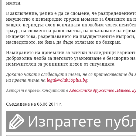
имоти.
В заключение, редно е да се спомене, че разпределениет
имущество е извънредно труден момент за близките на по
защото периодът след кончината на любим човек неизбеж
траур, на спомени и равносметка, на осъзнаване на ефим
Въпреки това, разрешаването на имуществените въпроси,
наследството, не бива да бъде отлагано до безкрай.
Намирането на приемлив за всички наследници вариант
доброволна делба за неговото узаконяване е безспорно н
немъчителен за роднините изход от ситуацията.
Докато чакате следващата тема, не се притеснявайте да 
на правна тема на
legal@club50plus.bg
.
Авторът е правен консултант в
Адвокатско дружество „Илиева, Ву
Създадена на 06.06.2011 г.
Изпратете пуб