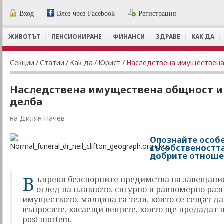
Вход
Влез чрез Facebook
Регистрация
ЖИВОТЪТ
ПЕНСИОНИРАНЕ
ФИНАНСИ
ЗДРАВЕ
КАК ДА
Секции
/
Статии
/
Как да
/
Юрист
/
Наследствена имуществена
Наследствена имуществена общност и
делба
на Дилян Начев
Опознайте особ
съсобствеността
добрите отноше
В
ъпреки безспорните предимства на завещание
оглед на плавното, сигурно и равномерно раз
имуществото, малцина са тези, които се сещат д
въпросите, касаещи вещите, които ще предадат 
post mortem.