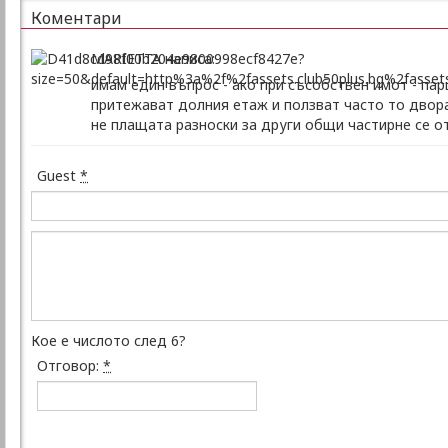
Коментари
MARIETTA написа:
имам един въпрос - ако при съсобствен имот - па
притежават долния етаж и ползват часто то двор
не плащата разноски за други общи частирне се о
Guest
*
Кое е числото след 6?
Отговор:
*