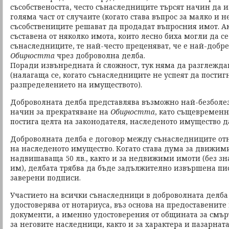
съсобствеността, често сънаследниците търсят начин да и
голяма част от случаите (когато става въпрос за малко и
съсобствениците решават да продадат въпросния имот. А
съставена от няколко имота, които лесно биха могли да с
сънаследниците, те най-често преценяват, че е най-добре
Общността
чрез доброволна делба.
Поради извънредната ѝ сложност, тук няма да разглежда
(налагаща се, когато сънаследниците не успеят да постиг
разпределението на имуществото).
Доброволната делба представлява възможно най-безбол
начин за прекратяване на
Общността
, като същевременн
постига целта на законодателя, наследеното имущество да
Доброволната делба е договор между сънаследниците от
на наследеното имущество. Когато става дума за движими
надвишаваща 50 лв., както и за недвижими имоти (без зн
им), делбата трябва да бъде задължително извършена пи
заверени подписи.
Участието на всички сънаследници в доброволната делба
удостоверява от нотариуса, въз основа на предоставените
документи, а именно удостоверения от общината за смър
за неговите наследници, както и за характера и пазарнат