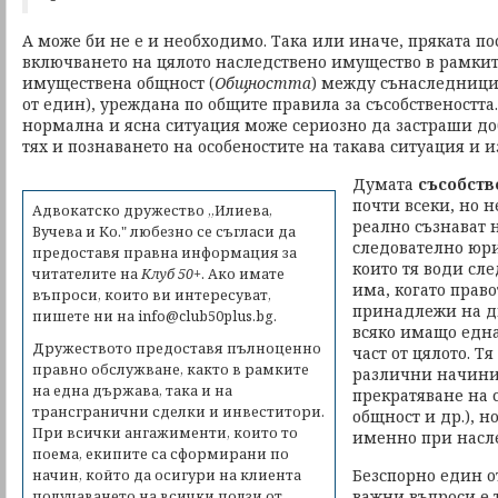
А може би не е и необходимо. Така или иначе, пряката по
включването на цялото наследствено имущество в рамкит
имуществена общност (
Общността
) между сънаследницит
от един), уреждана по общите правила за съсобствеността
нормална и ясна ситуация може сериозно да застраши д
тях и познаването на особеностите на такава ситуация и 
Думата
съсобств
почти всеки, но н
Адвокатско дружество „Илиева,
реално съзнават 
Вучева и Ко." любезно се съгласи да
следователно юр
предоставя правна информация за
които тя води сле
читателите на
Клуб 50+
. Ако имате
има, когато право
въпроси, които ви интересуват,
принадлежи на дв
пишете ни на
info@club50plus.bg.
всяко имащо една
Дружеството предоставя пълноценно
част от цялото. Т
правно обслужване, както в рамките
различни начини 
на една държава, така и на
прекратяване на
трансгранични сделки и инвеститори.
общност и др.), н
При всички ангажименти, които то
именно при насл
поема, екипите са сформирани по
Безспорно един о
начин, който да осигури на клиента
важни въпроси е т
получаването на всички ползи от