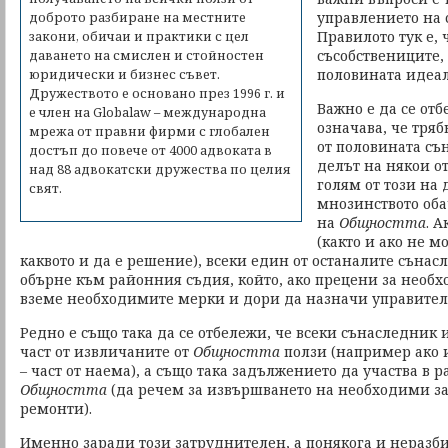
управлението на с
доброто разбиране на местните
Правилото тук е, 
закони, обичаи и практики с цел
съсобствениците,
даването на смислен и стойностен
половината идеа
юридически и бизнес съвет.
Дружеството е основано през 1996 г. и
Важно е да се отб
е член на Globalaw – международна
означава, че тряб
мрежа от правни фирми с глобален
от половината съ
достъп до повече от 4000 адвоката в
делът на някои от
над 88 адвокатски дружества по целия
голям от този на
свят.
мнозинството оба
на
Общността
. А
(както и ако не м
каквото и да е решение), всеки един от останалите съна
обърне към районния съдия, който, ако прецени за необх
вземе необходимите мерки и дори да назначи управите
Редно е също така да се отбележи, че всеки сънаследник 
част от извличаните от
Общността
ползи (например ако 
– част от наема), а също така задължението да участва в 
Общността
(да речем за извършването на необходими за
ремонти).
Именно заради този затруднителен, а понякога и неразб