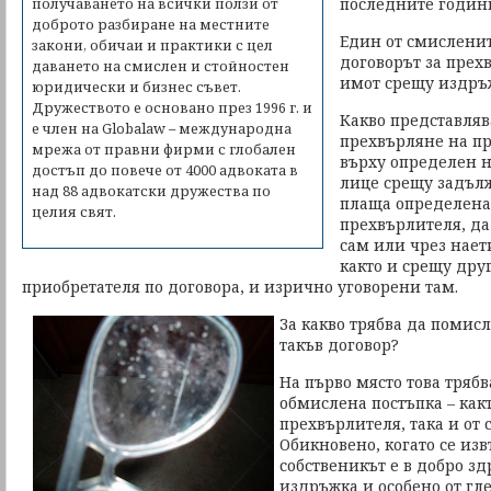
последните години
получаването на всички ползи от
доброто разбиране на местните
Един от смисленит
закони, обичаи и практики с цел
договорът за пре
даването на смислен и стойностен
имот срещу издръ
юридически и бизнес съвет.
Дружеството е основано през 1996 г. и
Какво представляв
е член на Globalaw – международна
прехвърляне на пр
мрежа от правни фирми с глобален
върху определен 
достъп до повече от 4000 адвоката в
лице срещу задълж
над 88 адвокатски дружества по
плаща определена
целия свят.
прехвърлителя, да
сам или чрез нает
както и срещу дру
приобретателя по договора, и изрично уговорени там.
За какво трябва да помис
такъв договор?
На първо място това трябв
обмислена постъпка – какт
прехвърлителя, така и от 
Обикновено, когато се из
собственикът е в добро зд
издръжка и особено от гл