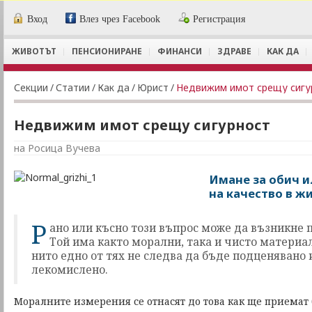
Вход
Влез чрез Facebook
Регистрация
ЖИВОТЪТ
ПЕНСИОНИРАНЕ
ФИНАНСИ
ЗДРАВЕ
КАК ДА
Секции
/
Статии
/
Как да
/
Юрист
/
Недвижим имот срещу сигу
Недвижим имот срещу сигурност
на Росица Вучева
Имане за обич и
на качество в ж
Р
ано или късно този въпрос може да възникне п
Той има както морални, така и чисто материа
нито едно от тях не следва да бъде подценявано
лекомислено.
Моралните измерения се отнасят до това как ще приемат 