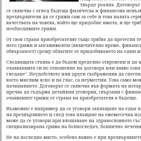
твърде реална. Договорът
се сключва с оглед бъдеща физическа и финансова невъз
прехвърлителя да се грижи сам за себе и това налага сер
качествата на човека, който ще придобие имота, и ще тря
необходимите грижи.
От своя страна приобретателят също трябва да претегли т
него грижи и ангажименти (включително време, финанси
обвързаност) срещу облагите от придобиването на един и
Следващата стъпка е да бъдем пределно откровени и да 
очакванията си по отношение на договора или какво озна
гледане". Неудобството или други съображения да спести
което мислим ясно и на глас, са неуместни. Това само мо
начинанието. Договорът се сключва във формата на нотар
пречка да съдържа детайлни уговорки, свързани с финанс
очакваните грижи от страна на приобретателя в бъдеще.
Възможно е например да се уговори заплащане на една п
на прехвърлянето и след това плащане на ежемесечна и
може да се уговори при влошаване на здравословното със
специализирана грижа на болногледач, болнично лечени
Не на последно място, особено важно е при прехвърлянет