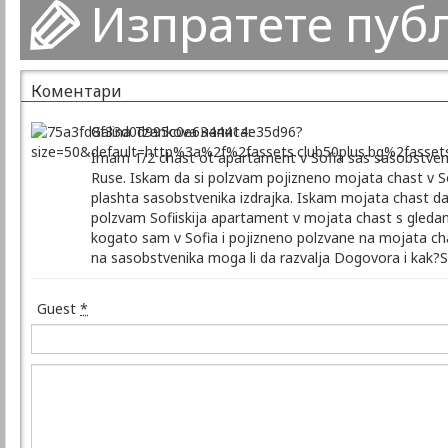
Изпратете пуб
Коментари
Galina Tzankova написа:
Imam 1/2 chast ot apartament v Sofia sas sasobstvenik
Ruse. Iskam da si polzvam pojizneno mojata chast v S
plashta sasobstvenika izdrajka. Iskam mojata chast d
polzvam Sofiiskija apartament v mojata chast s gledan
kogato sam v Sofia i pojizneno polzvane na mojata cha
na sasobstvenika moga li da razvalja Dogovora i kak?S
Guest
*