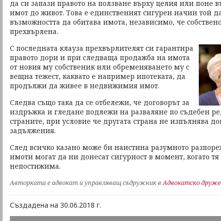
да си запази правото на ползване върху целия или поне 
имот до живот. Това е единственият сигурен начин той д
възможността да обитава имота, независимо, че собствено
прехвърлена.
С последната клауза прехвърлителят си гарантира
правото дори и при следваща продажба на имота
от новия му собственик или обременяването му с
вещна тежест, каквато е например ипотеката, да
продължи да живее в недвижимия имот.
Следва също така да се отбележи, че договорът за
издръжка и гледане подлежи на разваляне по съдебен ред
страните, при условие че другата страна не изпълнява до
задължения.
След всичко казано може би наистина разумното разпор
имоти могат да ни донесат сигурност в момент, когато т
непостижима.
Авторката е адвокат и управляващ съдружник в
Адвокатско дружес
Създадена на 30.06.2018 г.