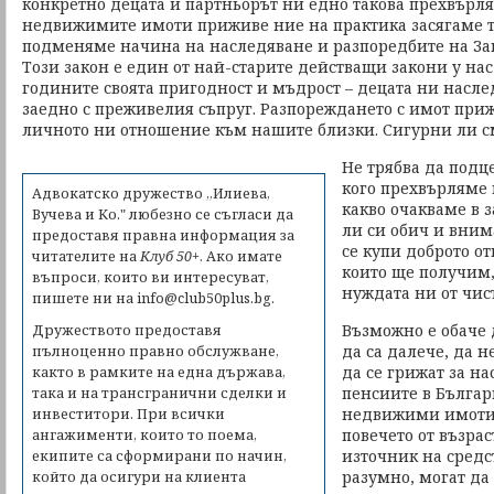
конкретно децата и партньорът ни едно такова прехвърля
недвижимите имоти приживе ние на практика засягаме т
подменяме начина на наследяване и разпоредбите на Зак
Този закон е един от най-старите действащи закони у нас
годините своята пригодност и мъдрост – децата ни насле
заедно с преживелия съпруг. Разпореждането с имот приж
личното ни отношение към нашите близки. Сигурни ли см
Не трябва да подц
кого прехвърляме
Адвокатско дружество „Илиева,
какво очакваме в 
Вучева и Ко." любезно се съгласи да
ли си обич и вним
предоставя правна информация за
се купи доброто о
читателите на
Клуб 50+
. Ако имате
които ще получим,
въпроси, които ви интересуват,
нуждата ни от чис
пишете ни на
info@club50plus.bg
.
Възможно е обаче 
Дружеството предоставя
да са далече, да н
пълноценно правно обслужване,
да се грижат за н
както в рамките на една държава,
пенсиите в Българ
така и на трансгранични сделки и
недвижими имоти,
инвеститори. При всички
повечето от възрас
ангажименти, които то поема,
източник на средст
екипите са сформирани по начин,
разумно, могат да
който да осигури на клиента