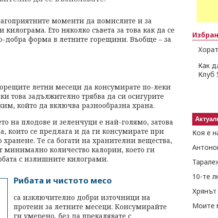
лагоприятните моменти да помислите и за
килограма. Ето няколко съвета за това как да се
Избра
 по-добра форма в летните горещини. Въобще – за
Хорат
Как д
Клуб 
 горещите летни месеци да консумирате по-леки
ки това задължително трябва да си осигурите
им, който да включва разнообразна храна.
Актуал
ето на плодове и зеленчуци е най-голямо, затова
ра, които се предлага и да ги консумирате при
Коя е н
о хранене. Те са богати на хранителни вещества,
Антоно
 минимално количество калории, което ги
бата с излишните килограми.
Тарале
10-те 
Рибата и чистото месо
Хрянът 
са изключително добри източници на
Моите 
протеин за летните месеци. Консумирайте
ги умерено, без да прекалявате с