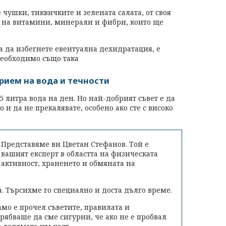
 чушки, тиквичките и зелената салата, от своя
 на витамини, минерали и фибри, които ще
а да избегнете евентуална дехидратация, е
еобходимо също така
рием на вода и течности
5 литра вода на ден. Но най-добрият съвет е да
о и да не прекалявате, особено ако сте с високо
Представяме ви Цветан Стефанов. Той e
вашият експерт в областта на физическата
активност, храненето и обмяната на
а. Търсихме го специално и доста дълго време.
амо е прочел съветите, правилата и
рябваше да сме сигурни, че ако не е пробвал