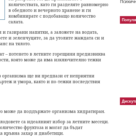
количествата, като ги разделяте равномерно
в обедното и вечерното хранене и ги
комбинирате с подобаващо количество
Попул
салата.
 и газирани напитки, а заложете на водата,
ете и зеленчуците, за да утолите жаждата си и
нс на тялото.
ат – потенето в летните горещини предизвиква
ности, която може да има изключително тежки
в организма ще ви предпази от неприятни
ъртеж и умора, както и по-тежки последствия
Дискут
то може да поддържате организма хидратиран.
лодовете са идеалният избор за летните месеци.
оличество фруктоза и могат да бъдат
а кръвна захар и диабетици.