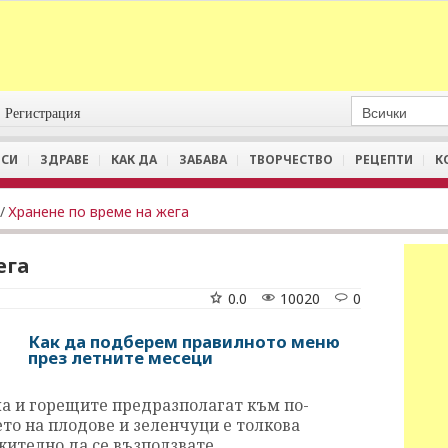
Регистрация
СИ
ЗДРАВЕ
КАК ДА
ЗАБАВА
ТВОРЧЕСТВО
РЕЦЕПТИ
К
/
Хранене по време на жега
ега
0.0
10020
0
Как да подберем правилното меню
през летните месеци
ила и горещите предразполагат към по-
ето на плодове и зеленчуци е толкова
жително да се възползвате.