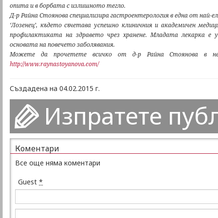
опита и в борбата с излишното тегло.
Д-р Райна Стоянова специализира гастроентерология в една от най-
‘Лозенец’, където съчетава успешно клиничния и академичен медиц
профилактиката на здравето чрез хранене. Младата лекарка е у
основата на повечето заболявания.
Можете да прочетете всичко от д-р Райна Стоянова в не
http://www.raynastoyanova.com/
Създадена на 04.02.2015 г.
Изпратете пуб
Коментари
Все още няма коментари
Guest
*