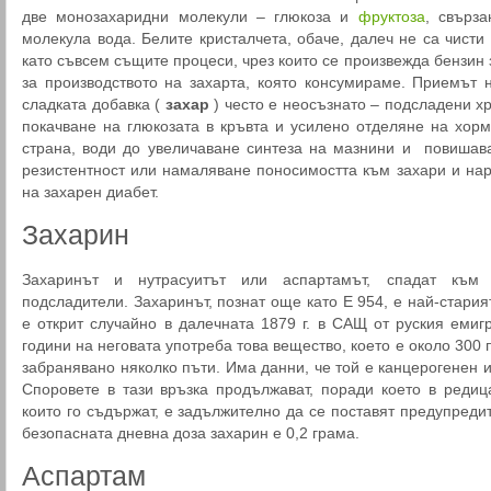
две монозахаридни молекули – глюкоза и
фруктоза
, свърз
молекула вода. Белите кристалчета, обаче, далеч не са чисти 
като съвсем същите процеси, чрез които се произвежда бензин 
за производството на захарта, която консумираме. Приемът 
сладката добавка (
захар
) често е неосъзнато – подсладени хр
покачване на глюкозата в кръвта и усилено отделяне на хорм
страна, води до увеличаване синтеза на мазнини и повишава
резистентност или намаляване поносимостта към захари и нар
на захарен диабет.
Захарин
Захаринът и нутрасуитът или аспартамът, спадат към 
подсладители. Захаринът, познат още като Е 954, е най-стария
е открит случайно в далечната 1879 г. в САЩ от руския емиг
години на неговата употреба това вещество, което е около 300 п
забранявано няколко пъти. Има данни, че той е канцерогенен и
Споровете в тази връзка продължават, поради което в редиц
които го съдържат, е задължително да се поставят предупредит
безопасната дневна доза захарин е 0,2 грама.
Аспартам