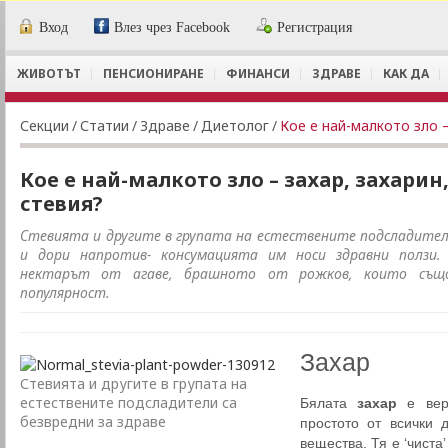
Вход
Влез чрез Facebook
Регистрация
ЖИВОТЪТ
ПЕНСИОНИРАНЕ
ФИНАНСИ
ЗДРАВЕ
КАК ДА
Секции
/
Статии
/
Здраве
/
Диетолог
/
Кое е най-малкото зло –
Кое е най-малкото зло – захар, захарин
стевия?
Стевията и другите в групата на естествените подсладители
и дори напротив- консумацията им носи здравни ползи.
нектарът от агаве, брашното от рожков, които също
популярност.
Захар
Стевията и другите в групата на
естествените подсладители са
Бялата
захар
е веро
безвредни за здраве
простото от всички 
вещества. Тя е ‘чиста