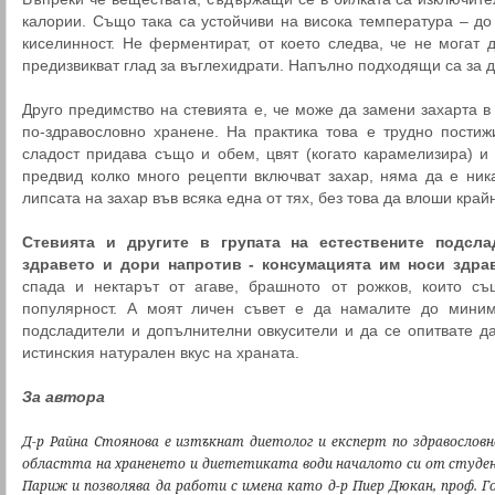
калории. Също така са устойчиви на висока температура – до
киселинност. Не ферментират, от което следва, че не могат 
предизвикват глад за въглехидрати. Напълно подходящи са за 
Друго предимство на стевията е, че може да замени захарта в
по-здравословно хранене. На практика това е трудно постиж
сладост придава също и обем, цвят (когато карамелизира) и
предвид колко много рецепти включват захар, няма да е ник
липсата на захар във всяка една от тях, без това да влоши край
Стевията и другите в групата на естествените подсл
здравето и дори напротив - консумацията им носи здра
спада и нектарът от агаве, брашното от рожков, които съ
популярност. А моят личен съвет е да намалите до миним
подсладители и допълнителни овкусители и да се опитвате д
истинския натурален вкус на храната.
За автора
Д-р Райна Стоянова е изтъкнат диетолог и експерт по здравослов
областта на храненето и диететиката води началото си от студен
Париж и позволява да работи с имена като д-р Пиер Дюкан, проф. Г