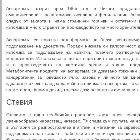
Аспартамът, открит през 1965 год. в Чикаго, предста
аминокиселини – аспартамова киселина и фенилаланин. Аспа
сладък от захарта и няма странични горчиви и остатъчни 
използва в много страни при производството на много хранител
Аспартамът се прилага под формата на бързо разтворими
подслаждане на десертите. Поради ниската си калоричност 
използва за подслаждане на напитки, повечето разтворими
медикаменти. Използва се също така при приготвянето на дъвки
и в производството на диетични храни и храни, пред
Метаболитните продукти на аспартама са доказано токсични 
канцерогенни за човешкото тяло, затова и личното ми мне
здравето си човек следва да избягва приема на аспартам, така
на метанол, формалдехид, големи дози аспартат и фениланин.
Стевия
Стевията е едно необичайно растение, което през после
лавинообразно нарастващ интерес. Тя спада към групата на е
в България се разпространява в аптеки и магазини за здравос
под формата на екстракт – таблетки и течен; изсушени листа о
Въпреки че веществата, съдържащи се в билката са изключите