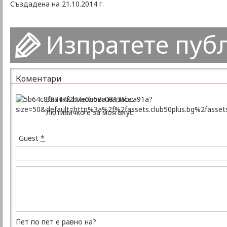
Създадена на 21.10.2014 г.
Изпратете пуб
Коментари
Златка Николова написа:
Лютивичко е за моя вкус.
Guest
*
Пет по пет е равно на?