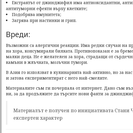
Екстрактът от джинджифил има антиоксидантни, ант
антитуморни ефекти върху клетките;
Подобрява имунитета;
Загрява при настинки и грип.
Вреди:
Възможни са алергични реакции. Има редки случаи на п
на хора, консумирали билката. Противопоказан е за бре
малки деца. Не е желателен за хора, страдащи от сърдеч
камъни в жлъчката, мозъчни тумори.
В Азия го използват в кулинарията най-активно, но за на
и затова експериментират с него най-смелите.
Материалите съм ги почерпала от интернет. Дано съм въ
ви, за да продължите да търсите нови факти за джинджи
Материалът е получен по инициативата Стани Ч
експертен характер