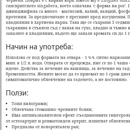
червена. Покрит е с кафява кора. Името му е Zingiber offic
санскритското singabera, което означава 'с форма на рог'.
джинджифила са много - магнезий, калий, калций, фосфо
протеини. За предпочитане е пресният пред изсушения. П
хладилник в хартиена кърпа. Така ще се съхрани 3 седми
съхранява в стъклен съд с капак на сухо, хладно и тъмно 
запазите в хладилник, където ще запази аромата си до 1 
Начин на употреба:
Използва се под формата на отвара - 1 ч.ч. ситно нарязани
мин. в 1/2 л. вода. Отварата се прецежда, пие се по 1 чаш
ядене. Действа за лечение на кашлица, за лечение на гад
бременността. Жените могат да го приемат по 1 грам днев
симптоматично облекчение на гаденето, а не постоянно.
Ползи:
Топи килограми;
Облекчава стомашно-чревните болки;
Има антивъзпалителен ефект /съединенията гингероли/
от остеоартрит и ревматоиден артрит, изпитват облекчени
Предпазва от колоректален рак;