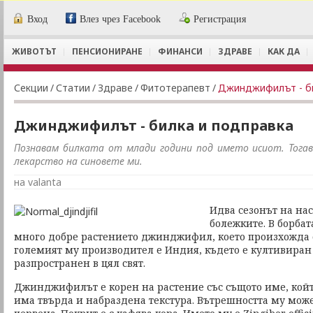
Вход
Влез чрез Facebook
Регистрация
ЖИВОТЪТ
ПЕНСИОНИРАНЕ
ФИНАНСИ
ЗДРАВЕ
КАК ДА
Секции
/
Статии
/
Здраве
/
Фитотерапевт
/
Джинджифилът - би
Джинджифилът - билка и подправка
Познавам билката от млади години под името исиот. Тогав
лекарство на синовете ми.
на valanta
Идва сезонът на нас
болежките. В борбат
много добре растението джинджифил, което произхожда о
големият му производител е Индия, където е култивиран 
разпространен в цял свят.
Джинджифилът е корен на растение със същото име, койт
има твърда и набраздена текстура. Вътрешността му може