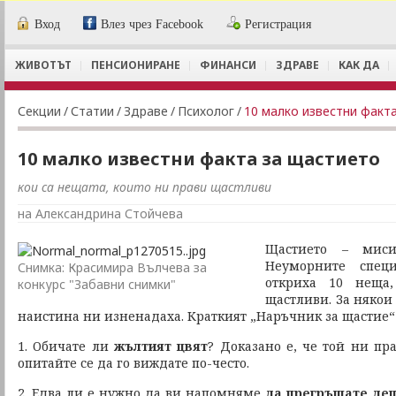
Вход
Влез чрез Facebook
Регистрация
ЖИВОТЪТ
ПЕНСИОНИРАНЕ
ФИНАНСИ
ЗДРАВЕ
КАК ДА
Секции
/
Статии
/
Здраве
/
Психолог
/
10 малко известни факт
10 малко известни факта за щастието
кои са нещата, които ни прави щастливи
на Александрина Стойчева
Щастието – миси
Неуморните специ
Снимка: Красимира Вълчева за
откриха 10 неща,
конкурс "Забавни снимки"
щастливи. За някои 
наистина ни изненадаха. Краткият „Наръчник за щастие“ 
1. Обичате ли
жълтият цвят
? Доказано е, че той ни пр
опитайте се да го виждате по-често.
2. Едва ли е нужно да ви напомняме
да прегръщате дец