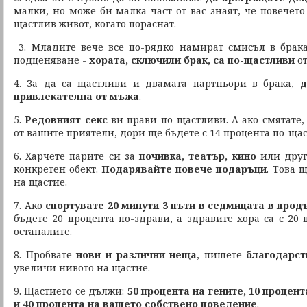
малки, но може би малка част от вас знаят, че повечето
щастлив живот, когато пораснат.
3. Младите вече все по-рядко намират смисъл в брака
подценяване -
хората, сключили брак, са по-щастливи
от
4. За да са щастливи и двамата партньори в брака,
д
привлекателна от мъжа
.
5.
Редовният секс
ви прави по-щастливи. А ако смятате, 
от вашите приятели, дори ще бъдете с 14 процента по-ща
6. Харчете парите си за
почивка, театър, кино
или друг
конкретен обект.
Подарявайте повече подаръци
. Това 
на щастие.
7. Ако
спортувате 20 минути 3 пъти в седмицата в прод
бъдете 20 процента по-здрави, а здравите хора са с 20
останалите.
8. Пробвате
нови и различни неща
, пишете
благодарст
увеличи нивото на щастие.
9. Щастието се дължи:
50 процента на гените, 10 процен
и 40 процента на вашето собствено поведение
.