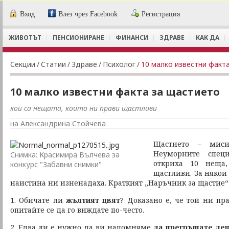
Вход
Влез чрез Facebook
Регистрация
ЖИВОТЪТ
ПЕНСИОНИРАНЕ
ФИНАНСИ
ЗДРАВЕ
КАК ДА
Секции
/
Статии
/
Здраве
/
Психолог
/
10 малко известни факт
10 малко известни факта за щастието
кои са нещата, които ни прави щастливи
на Александрина Стойчева
Щастието – миси
Неуморните специ
Снимка: Красимира Вълчева за
откриха 10 неща,
конкурс "Забавни снимки"
щастливи. За някои 
наистина ни изненадаха. Краткият „Наръчник за щастие“ 
1. Обичате ли
жълтият цвят
? Доказано е, че той ни пр
опитайте се да го виждате по-често.
2. Едва ли е нужно да ви напомняме
да прегръщате дец