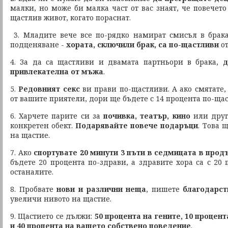
малки, но може би малка част от вас знаят, че повечето
щастлив живот, когато пораснат.
3. Младите вече все по-рядко намират смисъл в брака
подценяване -
хората, сключили брак, са по-щастливи
от
4. За да са щастливи и двамата партньори в брака,
д
привлекателна от мъжа
.
5.
Редовният секс
ви прави по-щастливи. А ако смятате, 
от вашите приятели, дори ще бъдете с 14 процента по-ща
6. Харчете парите си за
почивка, театър, кино
или друг
конкретен обект.
Подарявайте повече подаръци
. Това 
на щастие.
7. Ако
спортувате 20 минути 3 пъти в седмицата в прод
бъдете 20 процента по-здрави, а здравите хора са с 20
останалите.
8. Пробвате
нови и различни неща
, пишете
благодарст
увеличи нивото на щастие.
9. Щастието се дължи:
50 процента на гените, 10 процен
и 40 процента на вашето собствено поведение
.