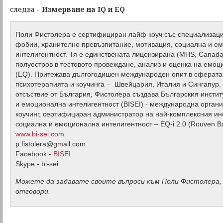
следва -
Измерване на IQ и
EQ
Поли Фистолера е сертифициран лайф коуч със специализаци
фобии, хранително превъзпитание, мотивация, социална и е
интелигентност. Тя е единствената лицензирана (MHS, Canada
полуостров в тестовото провеждане, анализ и оценка на емоц
(EQ). Притежава дългогодишен международен опит в сферата 
психотерапията и коучинга – Швейцария, Италия и Сингапур.
отсъствие от България, Фистолера създава Българския инстит
и емоционална интелигентност (BISEI) - международна органи
коучинг, сертифициран администратор на най-комплексния ин
социална и емоционална интелигентност – EQ-i 2.0 (Rouven B
www.bi-sei.com
p.fistolera@gmail.com
Facebook -
BISEI
Skype - bi-sei
Можете да задавате своите въпроси към Поли Фистолера, 
отговори.