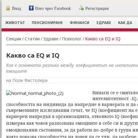
Вход
Влез чрез Facebook
Регистрация
ЖИВОТЪТ
ПЕНСИОНИРАНЕ
ФИНАНСИ
ЗДРАВЕ
КАК ДА
Секции
/
Статии
/
Здраве
/
Психолог
/
Какво са EQ и IQ
Какво са EQ и IQ
Коя е основната разлика между коефициентът на интелиге
емоциите
на Поли Фистолера
Винаги се е смятал
интелигентност -IQ,
способността на индивида да напредне в кариерата и да 
съвременните изследвания сочат, че ЕQ (коефициент на е
кариерен напредък в организацията, отколкото IQ (коефи
измерва как човек разпознава емоциите в себе си и другит
емоционални състояния, за да работи по-добре в група и
която показва способността на човек да се учи, да разбер