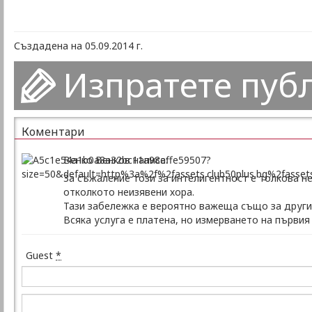
Създадена на 05.09.2014 г.
Изпратете пуб
Коментари
Венко Венков написа:
За съжаление този за интелигентност е толкова н
отколкото неизявени хора.
Тази забележка е вероятно важеща също за другия 
Всяка услуга е платена, но измерването на първия
Guest
*