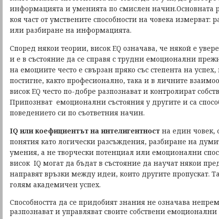
информацията и уменията по смислен начин.
Основната р
коя част от умствените способности на човека измерват: 
или разбиране на информацията.
Според някои теории, висок EQ означава, че някой е увере
и е в състояние да се справя с трудни емоционални пре
на емоциите често е свързан пряко със степента на успех,
постигне, както професионално, така и в личните взаимо
висок EQ често по-добре разпознават и контролират собст
Припознват емоционални състояния у другите и са спосо
поведението си по съответния начин.
IQ или коефициентът на интелигентност
на един човек, 
понятия като логически разсъждения, разбиране на дум
умения, а не творчески потенциал или емоционални спосо
висок IQ могат да бъдат в състояние да научат някои пре
направят връзки между идеи, които другите пропускат. Т
голям академичен успех.
Способността да се придобият знания не означава непре
разпознават и управляват своите собствени емоционални 