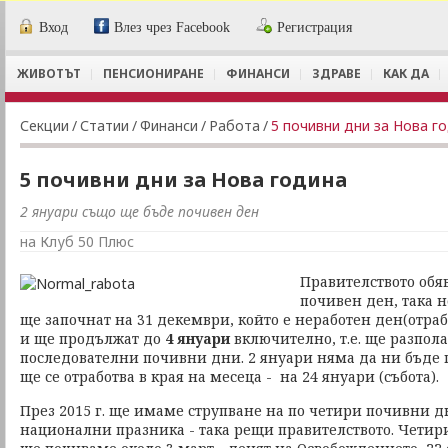
Вход
Влез чрез Facebook
Регистрация
ЖИВОТЪТ
ПЕНСИОНИРАНЕ
ФИНАНСИ
ЗДРАВЕ
КАК ДА
Секции
/
Статии
/
Финанси
/
Работа
/
5 почивни дни за Нова г
5 почивни дни за Нова година
2 януари също ще бъде почивен ден
на Клуб 50 Плюс
Правителството обя
почивен ден, така
ще започнат на 31 декември, който е неработен ден(отраб
и ще продължат до
4 януари
включително, т.е. ще разпола
последователни почивни дни. 2 януари няма да ни бъде 
ще се отработва в края на месеца - на 24 януари (събота).
През 2015 г. ще имаме струпване на по четири почивни д
национални празника - така рещи правителството. Чети