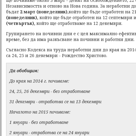
ще почиваме около 3 март - денят на Освобождението, 22 
Независимостта и отново на Нова година. За неработни д
бъдат
2 март (понеделник)
,който ще бъде отработен на 2
(понеделник),
който ще бъде отработен на 12 септември
(четвъртък),
който ще отработваме на 12 декември.
Групирането на почивни дни е с цел максимално ефектив
време, без да има разкъсване на почивни и работни дни.
Съгласно Кодекса на труда неработни дни до края на 2014г
са 24, 25 и 26 декември - Рождество Христово.
Да обобщим:
До края на 2014 г. почиваме:
24, 25, 26 декември - без отработване
31 декември - отработва се на 13 декември
Началото на 2015 почиваме:
1 януари - без отработване
2 януари - отработва се на 24 януари