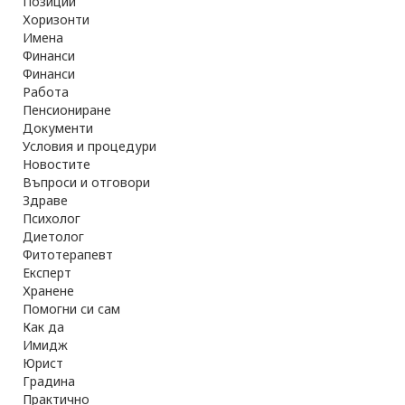
Позиции
Хоризонти
Имена
Финанси
Финанси
Работа
Пенсиониране
Документи
Условия и процедури
Новостите
Въпроси и отговори
Здраве
Психолог
Диетолог
Фитотерапевт
Експерт
Хранене
Помогни си сам
Как да
Имидж
Юрист
Градина
Практично