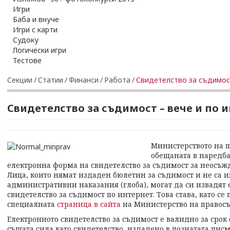
Игри
Баба и внуче
Игри с карти
Судоку
Логически игри
Тестове
Секции
/
Статии
/
Финанси
/
Работа
/
Свидетелство за съдимост
Свидетелство за съдимост – вече и по 
Министерството на 
обещаната в наредба 
електронна форма на свидетелство за съдимост за неосъ
Лица, които нямат издаден бюлетин за съдимост и не са 
административни наказания (глоба), могат да си извадят
свидетелство за съдимост по интернет. Това става, като се
специалната
страница в сайта
на Министерство на правос
Електронното свидетелство за съдимост е валидно за срок 
същата сила като свидетелство, издадено в познатата пи