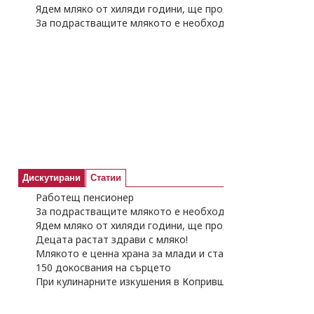
Ядем мляко от хиляди години, ще продължаваме
За подрастващите млякото е необходима храна
Дискутирани
Статии
Работещ пенсионер
За подрастващите млякото е необходима храна
Ядем мляко от хиляди години, ще продължаваме
Децата растат здрави с мляко!
Млякото е ценна храна за млади и стари
150 докосвания на сърцето
При кулинарните изкушения в Копривщица преди Колед