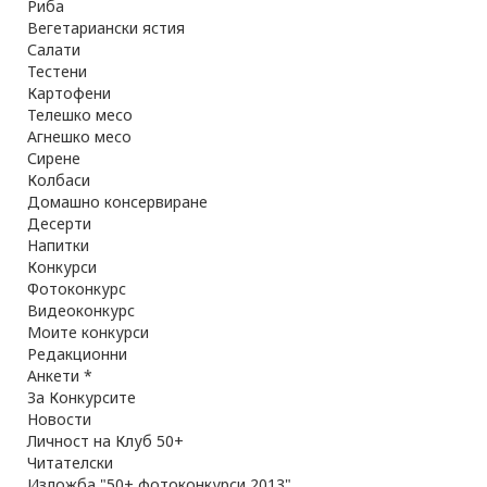
Риба
Вегетариански ястия
Салати
Тестени
Картофени
Телешко месо
Агнешко месо
Сирене
Колбаси
Домашно консервиране
Десерти
Напитки
Конкурси
Фотоконкурс
Видеоконкурс
Моите конкурси
Редакционни
Анкети *
За Конкурсите
Новости
Личност на Клуб 50+
Читателски
Изложба "50+ фотоконкурси 2013"