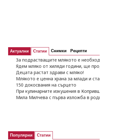
Снимки
Рецепти
Актуални
Статии
За подрастващите млякото е необходима храна
Ядем мляко от хиляди години, ще продължаваме
Децата растат здрави с мляко!
Млякото е ценна храна за млади и стари
150 докосвания на сърцето
При кулинарните изкушения в Копривщица преди Колед
Мила Милчева с първа изложба в родината
Популярни
Статии