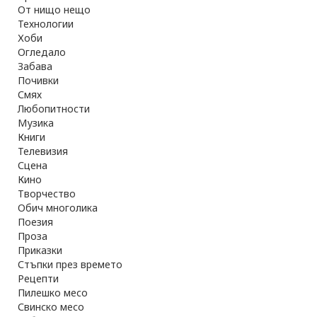
От нищо нещо
Технологии
Хоби
Огледало
Забава
Почивки
Смях
Любопитности
Музика
Книги
Телевизия
Сцена
Кино
Творчество
Обич многолика
Поезия
Проза
Приказки
Стъпки през времето
Рецепти
Пилешко месо
Свинско месо