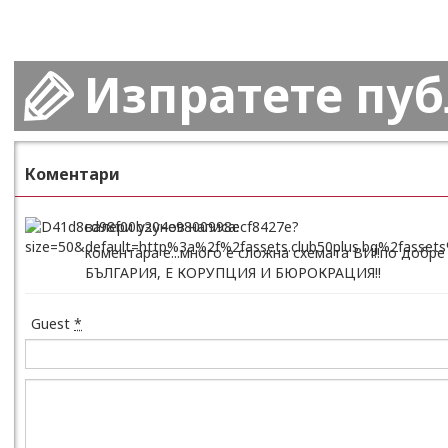
Изпратете пу
Коментари
валери узунов написа:
коментара е...много е сложна схемата ВИ!!по добр
БЪЛГАРИЯ, Е КОРУПЦИЯ И БЮРОКРАЦИЯ!!
Guest
*