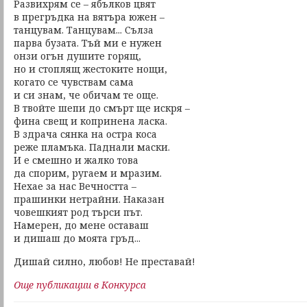
Развихрям се – ябълков цвят
в прегръдка на вятъра южен –
танцувам. Танцувам... Сълза
парва бузата. Тъй ми е нужен
онзи огън душите горящ,
но и стоплящ жестоките нощи,
когато се чувствам сама
и си знам, че обичам те още.
В твойте шепи до смърт ще искря –
фина свещ и копринена ласка.
В здрача сянка на остра коса
реже пламъка. Паднали маски.
И е смешно и жалко това
да спорим, ругаем и мразим.
Нехае за нас Вечността –
прашинки нетрайни. Наказан
човешкият род търси път.
Намерен, до мене оставаш
и дишаш до моята гръд...
Дишай силно, любов! Не преставай!
Още публикации в Конкурса