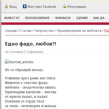
Вход
Влез чрез Facebook
Регистрация
ЖИВОТЪТ
ПЕНСИОНИРАНЕ
ФИНАНСИ
ЗДРАВЕ
КАК ДА
Секции
/
Статии
/
Творчество
/
Произведения за любовта
/
Ед
Едно фадо, любов?!
на Геолина Стефанова
Не се обръщай назад...
Усмивка през рамо ни стига.
Животът е сластно фадо,
любовта – недочетена книга.
Притварям клепачи – листца
от ириси падат, и падат.
Покланя се горда тъга
за танц – непокорна и млада.