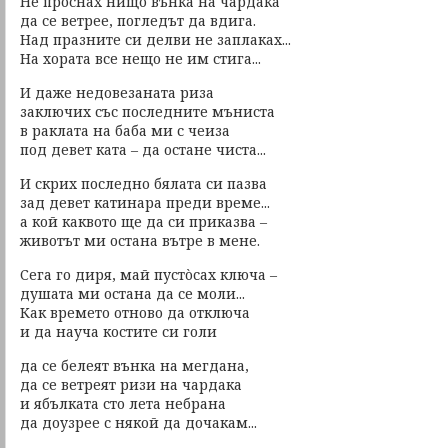
Не проснах нищо вънка на чардака
да се ветрее, погледът да вдига.
Над празните си делви не заплаках...
На хората все нещо не им стига...
И даже недовезаната риза
заключих със последните мъниста
в раклата на баба ми с чеиза
под девет ката – да остане чиста...
И скрих последно бялата си пазва
зад девет катинара преди време...
а кой каквото ще да си приказва –
животът ми остана вътре в мене.
Сега го диря, май пустòсах ключа –
душата ми остана да се моли...
Как времето отново да отключа
и да науча костите си голи
да се белеят вънка на мегдана,
да се ветреят ризи на чардака
и ябълката сто лета небрана
да доузрее с някой да дочакам...