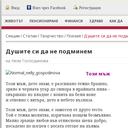
Вход
Влез чрез Facebook
Регистрация
ЖИВОТЪТ
ПЕНСИОНИРАНЕ
ФИНАНСИ
ЗДРАВЕ
КАК ДА
Секции
/
Статии
/
Творчество
/
Поезия
/
Душите си да не под
Душите си да не подминем
на Нели Господинова
Този мъж
Този мъж, дето знам, е разсипано тежко брашно,
зряло в черната угар до синора в крайната нива –
овършано по пладне с копита на бели коне
и отвеяно с вятъра, дето в небето възлиза.
Този мъж, дето знам, е замесен от друго тесто.
Той е тежка молитва, изричана нощем безмълвно.
Малко зрънце любов във отлюспена шепа добро,
посадено по изгрев с росата отгоре на хълма.