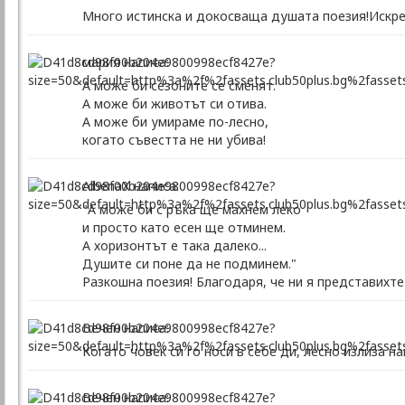
Много истинска и докосваща душата поезия!Искрен
мария написа:
А може би сезоните се сменят.
А може би животът си отива.
А може би умираме по-лесно,
когато съвестта не ни убива!
AlbenaХ написа:
"А може би с ръка ще махнем леко
и просто като есен ще отминем.
А хоризонтът е така далеко...
Душите си поне да не подминем."
Разкошна поезия! Благодаря, че ни я представихт
Вечен написа:
Когато човек си го носи в себе ди, лесно излиза на
Вечен написа: