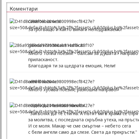
Коментари
Симеон написа:
Затрогващо и както винаги неподражаемо!
galena vorotinceva написа:
Много топла поезия! - балсам за душата - направо
приласканост.
Благодаря ти за щедрата емоция, Нели!
anni-d написа:
Много хубава поезия, разкошна направо!
Надежда Иванова написа:
"Закъснях да те стигна. А пътят ми в храма се спря
за молитва, с последната скръбна утеха, на пръсти
И се моля. Макар че сме смъртни – небето сега
с бели ангели само да слезе. Света да прекръсти."