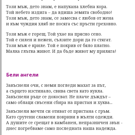
Този мъж, дето знам, е напукана хлебна кора.
Той небето издига – да вдиша земята свободно!
Този мъж, дето знам, се замесва с любов от жена
и към чуждия хляб не посяга със пръсти греховно.
Този мъж е горещ. Той ухае на прясно сено.
Той е силен и нежен, сълзите дори да го стягат.
Този мъж е криле. Той е покрив от бяло платно.
Малка глътка живот. И да бъде живот му приляга!
Бели ангели
Закъснели очи, с неми погледи махат за път,
а сърцето изстинало, свива света като кукла.
Закъснели ръце се докосват. Не плаче дъждът –
само облаци свъсени сбира на пристан и хуква...
Закъснели мечти си отиват от пристана с гръм.
Като срутени сламени покриви в жълти одежди.
А душите се срещат в камбанен, непразничен звън -
днес погребваме само последната наша надежда.