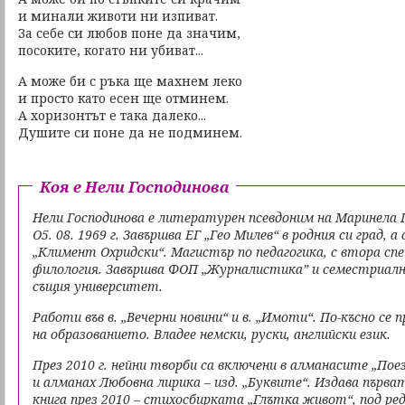
и минали животи ни изпиват.
За себе си любов поне да значим,
посоките, когато ни убиват...
А може би с ръка ще махнем леко
и просто като есен ще отминем.
А хоризонтът е така далеко...
Душите си поне да не подминем.
Коя е Нели Господинова
Нели Господинова е литературен псевдоним на Маринела Г
О5. 08. 1969 г. Завършва ЕГ „Гео Милев“ в родния си град, а
„Климент Охридски“. Магистър по педагогика, с втора сп
филология. Завършва ФОП „Журналистика” и семестриалн
същия университет.
Работи във в. „Вечерни новини“ и в. „Имоти“. По-късно се
на образованието. Владее немски, руски, английски език.
През 2010 г. нейни творби са включени в алманасите „Поез
и алманах Любовна лирика – изд. „Буквите“. Издава първ
книга през 2010 – стихосбирката „Глътка живот“, под ре