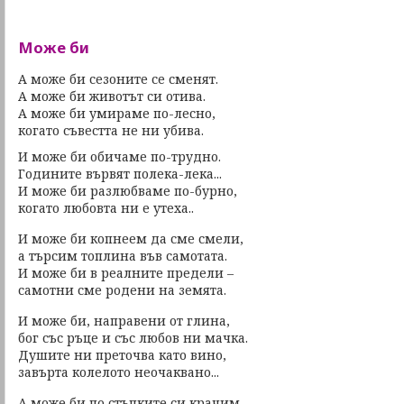
Може би
А може би сезоните се сменят.
А може би животът си отива.
А може би умираме по-лесно,
когато съвестта не ни убива.
И може би обичаме по-трудно.
Годините вървят полека-лека...
И може би разлюбваме по-бурно,
когато любовта ни е утеха..
И може би копнеем да сме смели,
а търсим топлина във самотата.
И може би в реалните предели –
самотни сме родени на земята.
И може би, направени от глина,
бог със ръце и със любов ни мачка.
Душите ни преточва като вино,
завърта колелото неочаквано...
А може би по стъпките си крачим