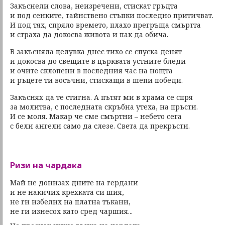
Закъснели слова, неизречени, стискат гръдта
и под сенките, тайнствено стъпки последно притичват.
И под тях, спряло времето, плахо прегръща смъртта
и страха да докосва живота и пак да обича.
В закъсняла целувка днес тихо се спуска денят
и докосва до свещите в църквата устните бледи
и очите склопени в последния час на нощта
и ръцете ти восъчни, стискащи в шепи победи.
Закъснях да те стигна. А пътят ми в храма се спря
за молитва, с последната скръбна утеха, на пръсти.
И се моля. Макар че сме смъртни – небето сега
с бели ангели само да слезе. Света да прекръсти.
Ризи на чардака
Май не донизах дните на гердани
и не накичих крехката си шия,
не ги избелих на платна тъкани,
не ги изнесох като сред чаршия...