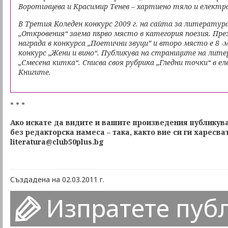
Воротинцева и Красимир Тенев – хартиено тяло и електро
В Третия Коледен конкурс 2009 г. на сайта за литератур
„Откровения“ заема първо място в категория поезия. През 
награда в конкурса „Поетични звуци” и второ място е 8 
конкурс „Жени и вино“. Публикува на страниците на лит
„Смесена китка“. Списва своя рубрика „Гледни точки“ в е
Книгите.
* * *
Ако искате да видите и вашите произведения публикува
без редакторска намеса – така, както вие си ги харесва
literatura@club50plus.bg
Създадена на 02.03.2011 г.
Изпратете пуб