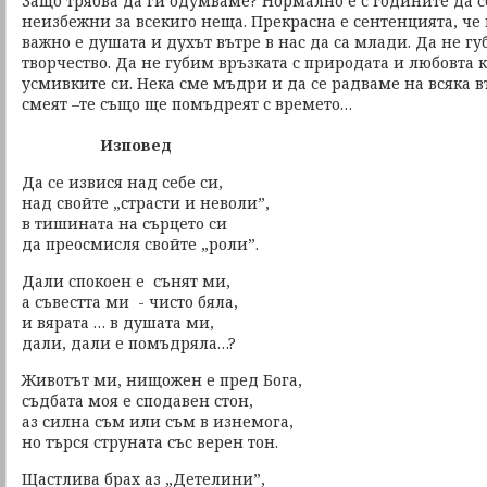
Защо трябва да ги одумваме? Нормално е с годините да с
неизбежни за всекиго неща. Прекрасна е сентенцията, че в
важно е душата и духът вътре в нас да са млади. Да не г
творчество. Да не губим връзката с природата и любовта 
усмивките си. Нека сме мъдри и да се радваме на всяка въз
смеят –те също ще помъдреят с времето…
Изповед
Да се извися над себе си,
над свойте „страсти и неволи”,
в тишината на сърцето си
да преосмисля свойте „роли”.
Дали спокоен е сънят ми,
а съвестта ми - чисто бяла,
и вярата … в душата ми,
дали, дали е помъдряла…?
Животът ми, нищожен е пред Бога,
съдбата моя е сподавен стон,
аз силна съм или съм в изнемога,
но търся струната със верен тон.
Щастлива брах аз „Детелини”,