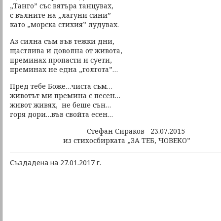
„Танго” със вятъра танцувах,
с вълните на „лагуни сини”
като „морска стихия” лудувах.
Аз силна съм във тежки дни,
щастлива и доволна от живота,
преминах пропасти и суети,
преминах не една „голгота”…
Пред тебе Боже…чиста съм…
животът ми премина с песен…
живот живях, не беше сън…
горя дори…във свойта есен…
Стефан Сираков 23.07.2015
из стихосбирката „ЗА ТЕБ, ЧОВЕКО”
Създадена на 27.01.2017 г.