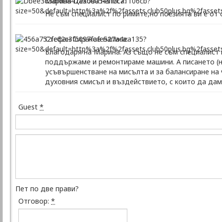
Марина Цекова написа:
Не съм специалист по римите,но поезията ви е от
Стефан Сираков написа:
Благодаря на Марина. Аз също не съм специалист 
поддържаме и ремонтираме машини. А писането (на
усъвършенстване на мисълта и за балансиране на ч
духовния смисъл и въздействието, с които да дам 
Guest
*
Пет по две прави?
Отговор:
*