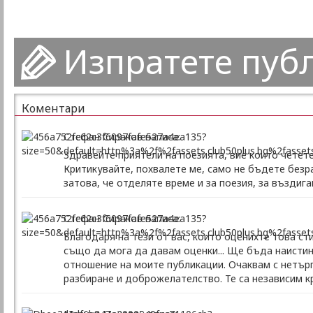
Изпратете пуб
Коментари
Стефан Сираков написа:
Здравейте приятели на поезията, вие които четет
Критикувайте, похвалете ме, само не бъдете безр
затова, че отделяте време и за поезия, за въздиг
Стефан Сираков написа:
Благодаря на тези от вас, които оценихте това ст
също да мога да давам оценки... Ще бъда наистин
отношение на моите публикации. Очаквам с нетърпе
разбиране и доброжелателство. Те са независим кр