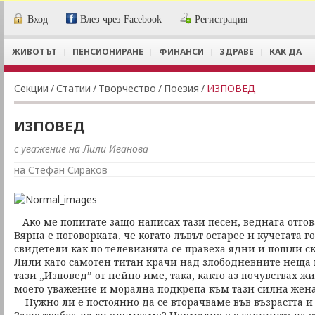
Вход
Влез чрез Facebook
Регистрация
ЖИВОТЪТ
ПЕНСИОНИРАНЕ
ФИНАНСИ
ЗДРАВЕ
КАК ДА
Секции
/
Статии
/
Творчество
/
Поезия
/
ИЗПОВЕД
ИЗПОВЕД
с уважение на Лили Иванова
на Стефан Сираков
Ако ме попитате защо написах тази песен, веднага отгов
Вярна е поговорката, че когато лъвът остарее и кучетата г
свидетели как по телевизията се правеха ядни и пошли ск
Лили като самотен титан крачи над злободневните неща 
тази „Изповед” от нейно име, така, както аз почувствах жи
моето уважение и морална подкрепа към тази силна жена
Нужно ли е постоянно да се вторачваме във възрастта и 