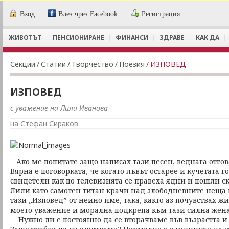
Вход
Влез чрез Facebook
Регистрация
ЖИВОТЪТ
ПЕНСИОНИРАНЕ
ФИНАНСИ
ЗДРАВЕ
КАК ДА
Секции
/
Статии
/
Творчество
/
Поезия
/
ИЗПОВЕД
ИЗПОВЕД
с уважение на Лили Иванова
на Стефан Сираков
Ако ме попитате защо написах тази песен, веднага отгов
Вярна е поговорката, че когато лъвът остарее и кучетата г
свидетели как по телевизията се правеха ядни и пошли ск
Лили като самотен титан крачи над злободневните неща 
тази „Изповед” от нейно име, така, както аз почувствах жи
моето уважение и морална подкрепа към тази силна жена
Нужно ли е постоянно да се вторачваме във възрастта и 