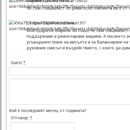
Марина Цекова написа:
Не съм специалист по римите,но поезията ви е от
Стефан Сираков написа:
Благодаря на Марина. Аз също не съм специалист 
поддържаме и ремонтираме машини. А писането (на
усъвършенстване на мисълта и за балансиране на ч
духовния смисъл и въздействието, с които да дам 
Guest
*
Кой е последният месец от годината?
Отговор:
*