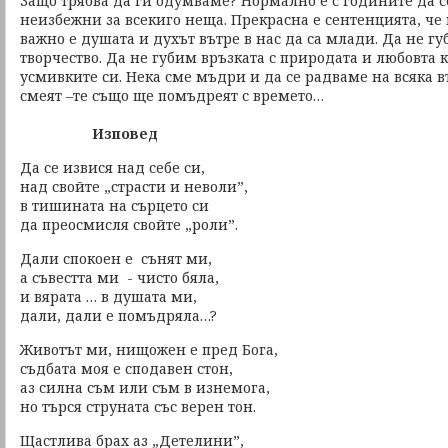
Защо трябва да ги одумваме? Нормално е с годините да с
неизбежни за всекиго неща. Прекрасна е сентенцията, че в
важно е душата и духът вътре в нас да са млади. Да не г
творчество. Да не губим връзката с природата и любовта 
усмивките си. Нека сме мъдри и да се радваме на всяка въз
смеят –те също ще помъдреят с времето…
Изповед
Да се извися над себе си,
над свойте „страсти и неволи”,
в тишината на сърцето си
да преосмисля свойте „роли”.
Дали спокоен е сънят ми,
а съвестта ми - чисто бяла,
и вярата … в душата ми,
дали, дали е помъдряла…?
Животът ми, нищожен е пред Бога,
съдбата моя е сподавен стон,
аз силна съм или съм в изнемога,
но търся струната със верен тон.
Щастлива брах аз „Детелини”,