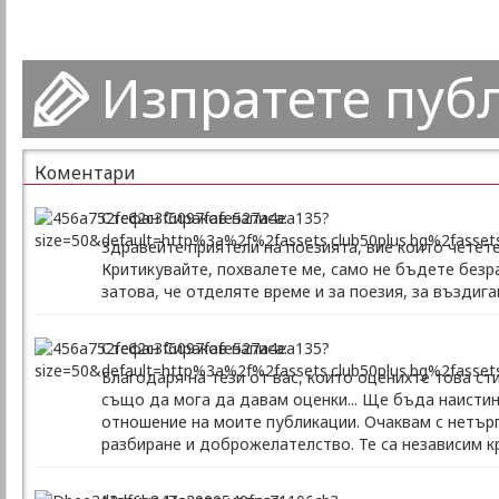
Изпратете пуб
Коментари
Стефан Сираков написа:
Здравейте приятели на поезията, вие които четет
Критикувайте, похвалете ме, само не бъдете безр
затова, че отделяте време и за поезия, за въздиг
Стефан Сираков написа:
Благодаря на тези от вас, които оценихте това ст
също да мога да давам оценки... Ще бъда наистин
отношение на моите публикации. Очаквам с нетърпе
разбиране и доброжелателство. Те са независим кр