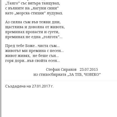
„Танго” със вятъра танцувах,
с вълните на „лагуни сини”
като „морска стихия” лудувах.
Аз силна съм във тежки дни,
щастлива и доволна от живота,
преминах пропасти и суети,
преминах не една „голгота”…
Пред тебе Боже…чиста съм…
животът ми премина с песен…
живот живях, не беше сън…
горя дори…във свойта есен…
Стефан Сираков 23.07.2015
из стихосбирката „ЗА ТЕБ, ЧОВЕКО”
Създадена на 27.01.2017 г.