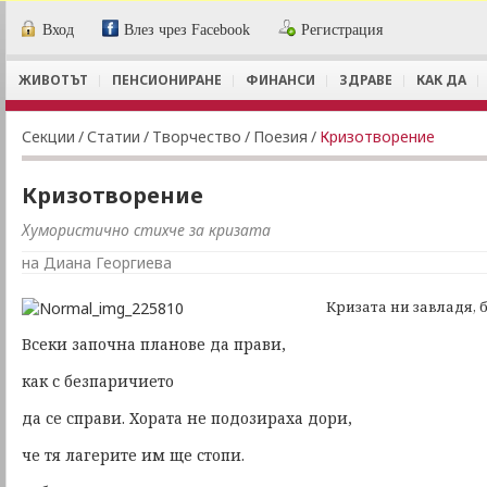
Вход
Влез чрез Facebook
Регистрация
ЖИВОТЪТ
ПЕНСИОНИРАНЕ
ФИНАНСИ
ЗДРАВЕ
КАК ДА
Секции
/
Статии
/
Творчество
/
Поезия
/
Кризотворение
Кризотворение
Хумористично стихче за кризата
на Диана Георгиева
Кризата ни завладя, 
Всеки започна планове да прави,
как с безпаричието
да се справи. Хората не подозираха дори,
че тя лагерите им ще стопи.