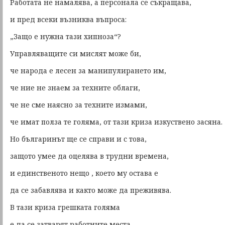
Работата не намалява, а персонала се съкращава,
и пред всеки възниква въпроса:
„Защо е нужна тази хипноза“?
Управляващите си мислят може би,
че народа е лесен за манипулирането им,
че ние не знаем за техните облаги,
че не сме наясно за техните измами,
че имат полза те голяма, от тази криза изкуствено засяна.
Но българинът ще се справи и с това,
защото умее да оцелява в трудни времена,
и единственото нещо , което му остава е
да се забавлява и както може да преживява.
В тази криза грешката голяма
е да се затварят работните места,