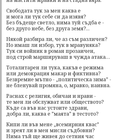
на мастити мравки и на стадна вяра.
Свободата тук за мен каква е
и мога ли тук себе си да изявя?
Без бъдеще светло, нима туй съдба е -
без друго небе, без друга земя?...
Някой разбира ли, че аз съм различен?
Но имаш ли избор, тук в мравуняка?
Тук си войник в роман прозаичен,
под строй маршируваш в чужда атака…
Тоталитарен ли тука, какъв е режима
или демокрация макар и фиктивна?
Безвремие мътно - „политическа зима” -
не бленувай промяна, о, мравко, наивна.
Раснах с религия, обичаи и нрави -
те мен ли обслужват или обществото?
Къде са във нас устоите здрави,
добра ли, каква е ”маята” в тестото?
Кипи ли във мене „всемирния квас”
и зреят ли в мен мисли съдбовни?
Нима тъй ще живея до сетния час