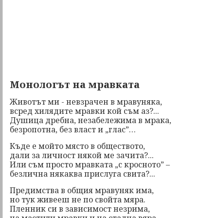
Монологът на мравката
Животът ми - невзрачен в мравуняка,
всред хилядите мравки кой съм аз?...
Душица дребна, незабележима в мрака,
безропотна, без власт и „глас”…
Къде е мойто място в обществото,
дали за личност някой ме зачита?...
Или съм просто мравката „с кросното” –
безлична някаква прислуга свита?...
Предимства в общия мравуняк има,
но тук живееш не по свойта мяра.
Пленник си в зависимост незрима,