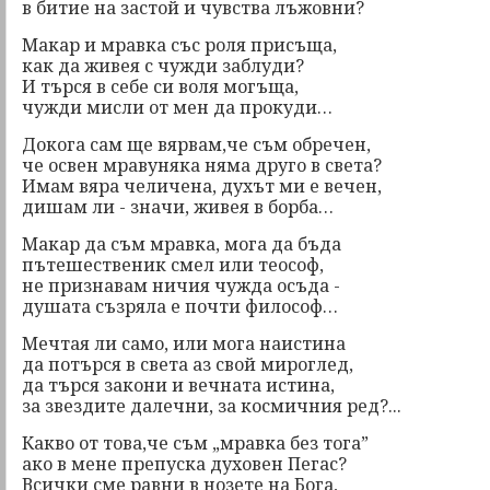
в битие на застой и чувства лъжовни?
Макар и мравка със роля присъща,
как да живея с чужди заблуди?
И търся в себе си воля могъща,
чужди мисли от мен да прокуди…
Докога сам ще вярвам,че съм обречен,
че освен мравуняка няма друго в света?
Имам вяра челичена, духът ми е вечен,
дишам ли - значи, живея в борба…
Макар да съм мравка, мога да бъда
пътешественик смел или теософ,
не признавам ничия чужда осъда -
душата съзряла е почти философ…
Мечтая ли само, или мога наистина
да потърся в света аз свой мироглед,
да търся закони и вечната истина,
за звездите далечни, за космичния ред?...
Какво от това,че съм „мравка без тога”
ако в мене препуска духовен Пегас?
Всички сме равни в нозете на Бога,