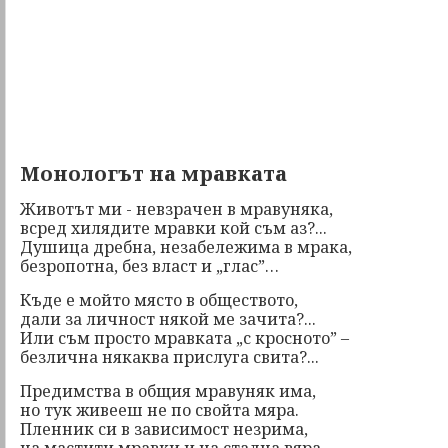
Монологът на мравката
Животът ми - невзрачен в мравуняка,
всред хилядите мравки кой съм аз?...
Душица дребна, незабележима в мрака,
безропотна, без власт и „глас”…
Къде е мойто място в обществото,
дали за личност някой ме зачита?...
Или съм просто мравката „с кросното” –
безлична някаква прислуга свита?...
Предимства в общия мравуняк има,
но тук живееш не по свойта мяра.
Пленник си в зависимост незрима,