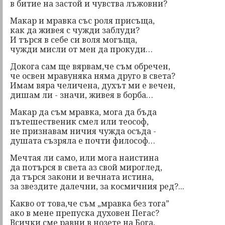
в битие на застой и чувства лъжовни?
Макар и мравка със роля присъща,
как да живея с чужди заблуди?
И търся в себе си воля могъща,
чужди мисли от мен да прокуди…
Докога сам ще вярвам,че съм обречен,
че освен мравуняка няма друго в света?
Имам вяра челичена, духът ми е вечен,
дишам ли - значи, живея в борба…
Макар да съм мравка, мога да бъда
пътешественик смел или теософ,
не признавам ничия чужда осъда -
душата съзряла е почти философ…
Мечтая ли само, или мога наистина
да потърся в света аз свой мироглед,
да търся закони и вечната истина,
за звездите далечни, за космичния ред?...
Какво от това,че съм „мравка без тога”
ако в мене препуска духовен Пегас?
Всички сме равни в нозете на Бога,