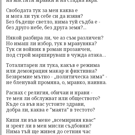
на мастити мравки и на стадна вяра.
Свободата тук за мен каква е
и мога ли тук себе си да изявя?
Без бъдеще светло, нима туй съдба е -
без друго небе, без друга земя?...
Някой разбира ли, че аз съм различен?
Но имаш ли избор, тук в мравуняка?
Тук си войник в роман прозаичен,
под строй маршируваш в чужда атака…
Тоталитарен ли тука, какъв е режима
или демокрация макар и фиктивна?
Безвремие мътно - „политическа зима” -
не бленувай промяна, о, мравко, наивна.
Раснах с религия, обичаи и нрави -
те мен ли обслужват или обществото?
Къде са във нас устоите здрави,
добра ли, каква е ”маята” в тестото?
Кипи ли във мене „всемирния квас”
и зреят ли в мен мисли съдбовни?
Нима тъй ще живея до сетния час